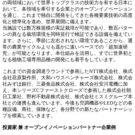
の両領域において世界トップクラスの技術力を有する日本に
おいて、各領域を牽引する企業とのオープンイノベーション
を通じ、これまで独自に開発をしてきた各種要素技術の高度
化と標準化を進め、世界展開に備えます。
当施設では数万株規模の実証栽培が可能であり、数百パター
ンの異なる栽培環境を同時並行で検証できる設備を備えてい
ます。さらに、季節に左右されない環境であることから、通
常の農業サイクルよりも遥かに速いペースでの「超加速研
究」が可能となります。本仕組みを活用し、すでに世界初と
なる植物工場専用品種の開発にも着手をしています。
これまでの資金調達ラウンドで参画したNTT株式会社、株式
会社荏原製作所、大和ハウスベンチャーズ株式会社、株式会
社みずほ銀行、三菱食品株式会社、株式会社安川電機に加
え、本シリーズCファーストクローズで参画した株式会社朝
日工業社、野村不動産株式会社、株式会社ミスミグループ本
社との連携も進んでいます。今後も空調機器やLEDなどの各
種設備、商社、保険など、各分野での新たなパートナーシッ
プを模索していきます。
投資家 兼 オープンイノベーションパートナー企業例