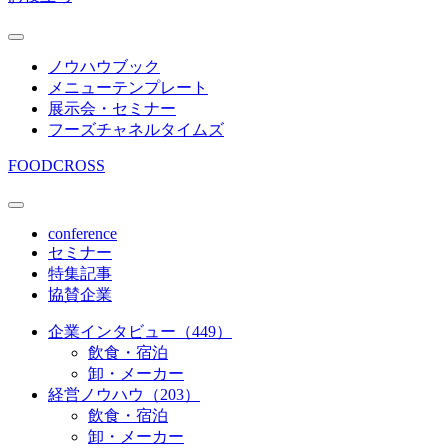
ノウハウブック
メニューテンプレート
展示会・セミナー
フーズチャネルタイムズ
FOODCROSS
conference
セミナー
特集記事
協賛企業
企業インタビュー（449）
飲食・宿泊
卸・メーカー
経営ノウハウ（203）
飲食・宿泊
卸・メーカー