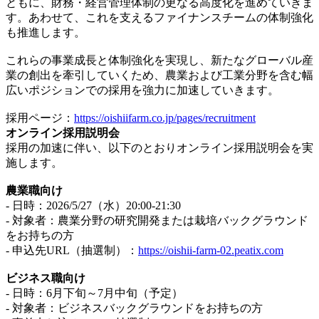
ともに、財務・経営管理体制の更なる高度化を進めていきま
す。あわせて、これを支えるファイナンスチームの体制強化
も推進します。
これらの事業成長と体制強化を実現し、新たなグローバル産
業の創出を牽引していくため、農業および工業分野を含む幅
広いポジションでの採用を強力に加速していきます。
採用ページ：
https://oishiifarm.co.jp/pages/recruitment
オンライン採用説明会
採用の加速に伴い、以下のとおりオンライン採用説明会を実
施します。
農業職向け
- 日時：2026/5/27（水）20:00-21:30
- 対象者：農業分野の研究開発または栽培バックグラウンド
をお持ちの方
- 申込先URL（抽選制）：
https://oishii-farm-02.peatix.com
ビジネス職向け
- 日時：6月下旬～7月中旬（予定）
- 対象者：ビジネスバックグラウンドをお持ちの方