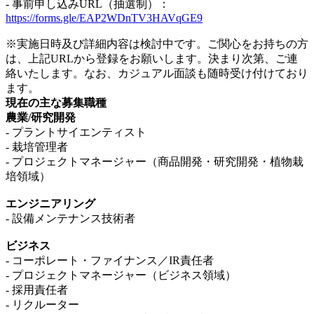
- 事前申し込みURL（抽選制）：
https://forms.gle/EAP2WDnTV3HAVqGE9
※実施日時及び詳細内容は検討中です。ご関心をお持ちの方
は、上記URLから登録をお願いします。決まり次第、ご連
絡いたします。なお、カジュアル面談も随時受け付けており
ます。
現在の主な募集職種
農業/研究開発
- プラントサイエンティスト
- 栽培管理者
- プロジェクトマネージャー（商品開発・研究開発・植物栽
培領域）
エンジニアリング
- 設備メンテナンス技術者
ビジネス
- コーポレート・ファイナンス／IR責任者
- プロジェクトマネージャー（ビジネス領域）
- 採用責任者
- リクルーター