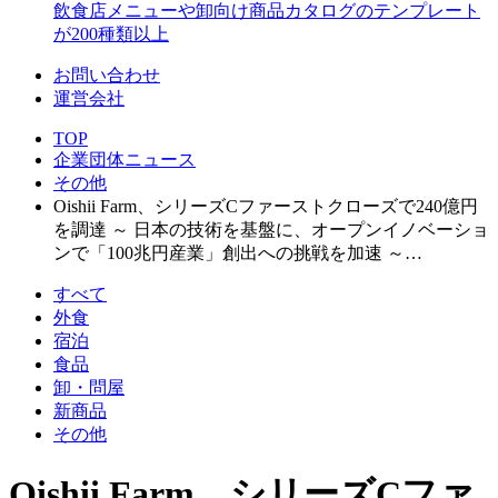
飲食店メニューや卸向け商品カタログのテンプレート
が200種類以上
お問い合わせ
運営会社
TOP
企業団体ニュース
その他
Oishii Farm、シリーズCファーストクローズで240億円
を調達 ～ 日本の技術を基盤に、オープンイノベーショ
ンで「100兆円産業」創出への挑戦を加速 ～…
すべて
外食
宿泊
食品
卸・問屋
新商品
その他
Oishii Farm、シリーズCファ