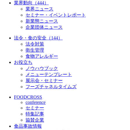
業界動向（444）
業界ニュース
セミナー・イベントレポート
新業態ニュース
企業団体ニュース
法令・食の安全（144）
法令対策
衛生管理
食物アレルギー
お役立ち
ノウハウブック
メニューテンプレート
展示会・セミナー
フーズチャネルタイムズ
FOODCROSS
conference
セミナー
特集記事
協賛企業
食品事故情報