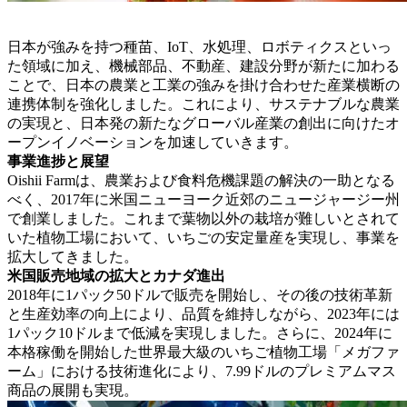
日本が強みを持つ種苗、IoT、水処理、ロボティクスといっ
た領域に加え、機械部品、不動産、建設分野が新たに加わる
ことで、日本の農業と工業の強みを掛け合わせた産業横断の
連携体制を強化しました。これにより、サステナブルな農業
の実現と、日本発の新たなグローバル産業の創出に向けたオ
ープンイノベーションを加速していきます。
事業進捗と展望
Oishii Farmは、農業および食料危機課題の解決の一助となる
べく、2017年に米国ニューヨーク近郊のニュージャージー州
で創業しました。これまで葉物以外の栽培が難しいとされて
いた植物工場において、いちごの安定量産を実現し、事業を
拡大してきました。
米国販売地域の拡大とカナダ進出
2018年に1パック50ドルで販売を開始し、その後の技術革新
と生産効率の向上により、品質を維持しながら、2023年には
1パック10ドルまで低減を実現しました。さらに、2024年に
本格稼働を開始した世界最大級のいちご植物工場「メガファ
ーム」における技術進化により、7.99ドルのプレミアムマス
商品の展開も実現。