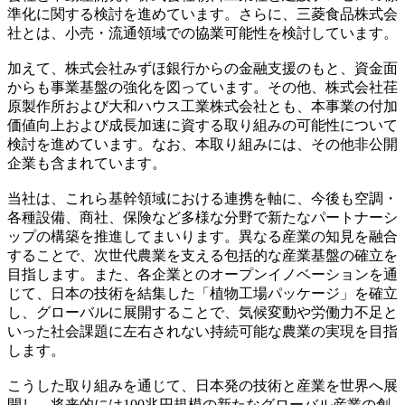
準化に関する検討を進めています。さらに、三菱食品株式会
社とは、小売・流通領域での協業可能性を検討しています。
加えて、株式会社みずほ銀行からの金融支援のもと、資金面
からも事業基盤の強化を図っています。その他、株式会社荏
原製作所および大和ハウス工業株式会社とも、本事業の付加
価値向上および成長加速に資する取り組みの可能性について
検討を進めています。なお、本取り組みには、その他非公開
企業も含まれています。
当社は、これら基幹領域における連携を軸に、今後も空調・
各種設備、商社、保険など多様な分野で新たなパートナーシ
ップの構築を推進してまいります。異なる産業の知見を融合
することで、次世代農業を支える包括的な産業基盤の確立を
目指します。また、各企業とのオープンイノベーションを通
じて、日本の技術を結集した「植物工場パッケージ」を確立
し、グローバルに展開することで、気候変動や労働力不足と
いった社会課題に左右されない持続可能な農業の実現を目指
します。
こうした取り組みを通じて、日本発の技術と産業を世界へ展
開し、将来的には100兆円規模の新たなグローバル産業の創