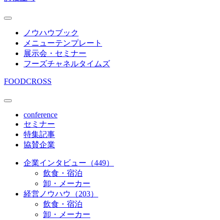
ノウハウブック
メニューテンプレート
展示会・セミナー
フーズチャネルタイムズ
FOODCROSS
conference
セミナー
特集記事
協賛企業
企業インタビュー（449）
飲食・宿泊
卸・メーカー
経営ノウハウ（203）
飲食・宿泊
卸・メーカー