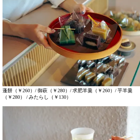
蓬餅（￥260）/ 御萩（￥280）/ 求肥羊羹（￥260）/ 芋羊羹
（￥280） / みたらし（￥130）