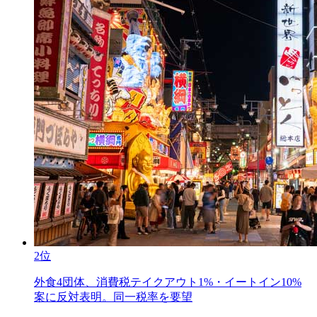
2位
外食4団体、消費税テイクアウト1%・イートイン10%
案に反対表明。同一税率を要望