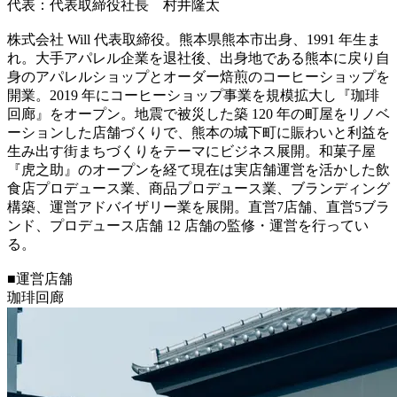
代表：代表取締役社長 村井隆太
株式会社 Will 代表取締役。熊本県熊本市出身、1991 年生ま
れ。大手アパレル企業を退社後、出身地である熊本に戻り自
身のアパレルショップとオーダー焙煎のコーヒーショップを
開業。2019 年にコーヒーショップ事業を規模拡大し『珈琲
回廊』をオープン。地震で被災した築 120 年の町屋をリノベ
ーションした店舗づくりで、熊本の城下町に賑わいと利益を
生み出す街まちづくりをテーマにビジネス展開。和菓子屋
『虎之助』のオープンを経て現在は実店舗運営を活かした飲
食店プロデュース業、商品プロデュース業、ブランディング
構築、運営アドバイザリー業を展開。直営7店舗、直営5ブラ
ンド、プロデュース店舗 12 店舗の監修・運営を行ってい
る。
■運営店舗
珈琲回廊