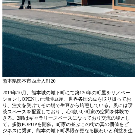
熊本県熊本市西唐人町20
2019年10月、熊本城の城下町にて築120年の町屋をリノベー
ションしOPENした珈琲豆屋。世界各国の豆を取り扱ってお
り、注文を受けてその場で生豆から焙煎している。奥には喫
茶スペースを配置しており 、心地いい町家の空間を体験で
きる。2階はギャラリースペースになっており交流の場とし
て。多数POPUPを開催。町家の並ぶこの街の真の価値をビ
ジネスに繋ぎ、熊本の城下町界隈が更なる賑わいと利益を生