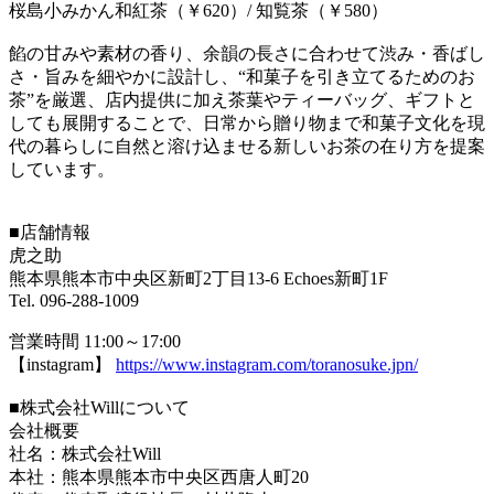
桜島小みかん和紅茶（￥620）/ 知覧茶（￥580）
餡の甘みや素材の香り、余韻の長さに合わせて渋み・香ばし
さ・旨みを細やかに設計し、“和菓子を引き立てるためのお
茶”を厳選、店内提供に加え茶葉やティーバッグ、ギフトと
しても展開することで、日常から贈り物まで和菓子文化を現
代の暮らしに自然と溶け込ませる新しいお茶の在り方を提案
しています。
■店舗情報
虎之助
熊本県熊本市中央区新町2丁目13-6 Echoes新町1F
Tel. 096-288-1009
営業時間 11:00～17:00
【instagram】
https://www.instagram.com/toranosuke.jpn/
■株式会社Willについて
会社概要
社名：株式会社Will
本社：熊本県熊本市中央区西唐人町20