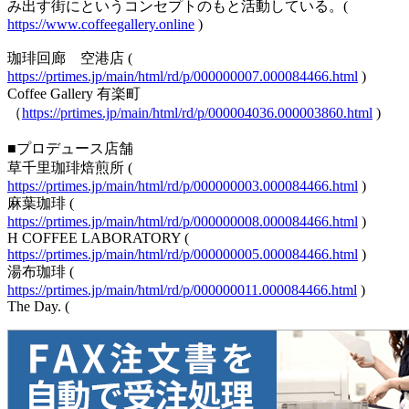
み出す街にというコンセプトのもと活動している。(
https://www.coffeegallery.online
)
珈琲回廊 空港店 (
https://prtimes.jp/main/html/rd/p/000000007.000084466.html
)
Coffee Gallery 有楽町
（
https://prtimes.jp/main/html/rd/p/000004036.000003860.html
)
■プロデュース店舗
草千里珈琲焙煎所 (
https://prtimes.jp/main/html/rd/p/000000003.000084466.html
)
麻葉珈琲 (
https://prtimes.jp/main/html/rd/p/000000008.000084466.html
)
H COFFEE LABORATORY (
https://prtimes.jp/main/html/rd/p/000000005.000084466.html
)
湯布珈琲 (
https://prtimes.jp/main/html/rd/p/000000011.000084466.html
)
The Day. (