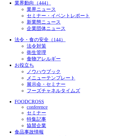
業界動向（444）
業界ニュース
セミナー・イベントレポート
新業態ニュース
企業団体ニュース
法令・食の安全（144）
法令対策
衛生管理
食物アレルギー
お役立ち
ノウハウブック
メニューテンプレート
展示会・セミナー
フーズチャネルタイムズ
FOODCROSS
conference
セミナー
特集記事
協賛企業
食品事故情報