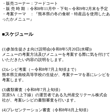
・販売コーナー：フードコート
・販 売 時 期 ：令和8年11月中・下旬～令和9年2月末を予定
・考案テーマ ：『熊本県の冬の食材・特産品を使用したあ
ったかメニュー』
■スケジュール
(1)参加生徒さま向け説明会(令和8年5月20日(水曜))
メニューの考案方法及びメニューを考案する際に気を付けて
いただきたい内容の説明をします。
(2)レシピ考案（～令和8年7月上旬頃まで）
熊本県立南稜高等学校の生徒が、考案テーマを基にレシピを
考案します。
(3)書類審査（令和8年7月上旬頃）
宮原SA（上下線）の運営者である九州産交リテール株式会
社が、考案レシピの書類審査を行います。
(4)プレゼンテーション審査（令和8年8月上旬頃）