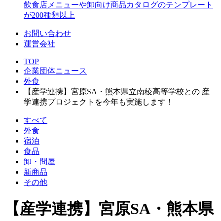
飲食店メニューや卸向け商品カタログのテンプレート
が200種類以上
お問い合わせ
運営会社
TOP
企業団体ニュース
外食
【産学連携】宮原SA・熊本県立南稜高等学校との 産
学連携プロジェクトを今年も実施します！
すべて
外食
宿泊
食品
卸・問屋
新商品
その他
【産学連携】宮原SA・熊本県