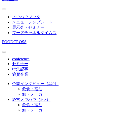
ノウハウブック
メニューテンプレート
展示会・セミナー
フーズチャネルタイムズ
FOODCROSS
conference
セミナー
特集記事
協賛企業
企業インタビュー（449）
飲食・宿泊
卸・メーカー
経営ノウハウ（203）
飲食・宿泊
卸・メーカー