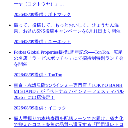
十ヤ（コクトウヤ）」…
2026/08/09
提供：ポトマック
撮って、投稿して、もっとおいしく。ひょうたん温
泉、お盆のSNS投稿キャンペーンを8月11日より開催
2026/08/09
提供：ユーネット
Forbes Global Properties提携1周年記念──TonTon、広尾
の名店「ラ・ビスボッチャ」にて招待制特別ランチ会
を開催
2026/08/09
提供：TonTon
東京・赤坂見附のバインミー専門店「TOKYO BANH
MI STAND」が『ベトナム バインミーフェスティバル
2026』に出店決定！
2026/08/09
提供：イコック
職人手握りの本格寿司を配膳レーンでお届け。省力化
で抑えたコストを魚の品質へ還元する『門司港レトロ