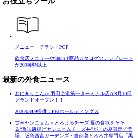
お役立ちツール
メニュー・チラシ・POP
飲食店メニューや卸向け商品カタログのテンプレート
が200種類以上
最新の外食ニュース
おにぎりこんが 羽田空港第一ターミナル店が8月10日
グランドオープン！！
2026/08/09
提供：FBIホールディングス
甘辛ヤンニョム × とろけるチーズ 夏の食欲をそそ
る“旨味唐揚げヤンニョムチーズ丼”がこの夏限定で登
場。阪急西宮ガーデンズ・自然薯とろろ丼専門店「黒