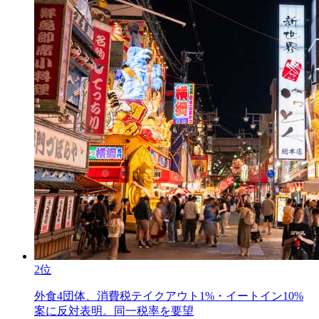
2位
外食4団体、消費税テイクアウト1%・イートイン10%
案に反対表明。同一税率を要望