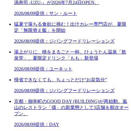
渦寿司 -UZU-』が2026年7月24日OPEN。
2026/08/09
提供：サン・ルート
猛暑で落ちる食欲に挑む！出汁カレー専門店が、夏限
定「無限替え飯」を開始
2026/08/09
提供：ジパングフードリレーションズ
湯上がりに、桃をまるごと一杯。ひょうたん温泉「飲
泉堂」、夏限定ドリンク「もも」新登場
2026/08/09
提供：ユーネット
帰省できなくても、ちょっとだけ“お盆気分”
2026/08/09
提供：ジパングフードリレーションズ
京都・御幸町のGOOD DAY (BUILDING)が再始動。嵐
山のレストラン「儘」の新業態として3店舗を順次オー
プン。
2026/08/09
提供：DAY