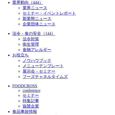
業界動向（444）
業界ニュース
セミナー・イベントレポート
新業態ニュース
企業団体ニュース
法令・食の安全（144）
法令対策
衛生管理
食物アレルギー
お役立ち
ノウハウブック
メニューテンプレート
展示会・セミナー
フーズチャネルタイムズ
FOODCROSS
conference
セミナー
特集記事
協賛企業
食品事故情報