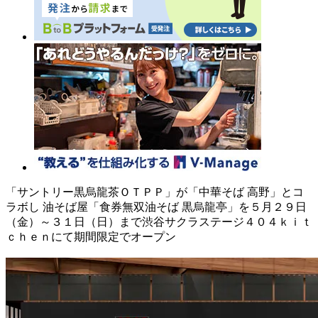
「サントリー黒烏龍茶ＯＴＰＰ」が「中華そば 高野」とコ
ラボし 油そば屋「食券無双油そば 黒烏龍亭」を５月２９日
（金）～３１日（日）まで渋谷サクラステージ４０４ｋｉｔ
ｃｈｅｎにて期間限定でオープン