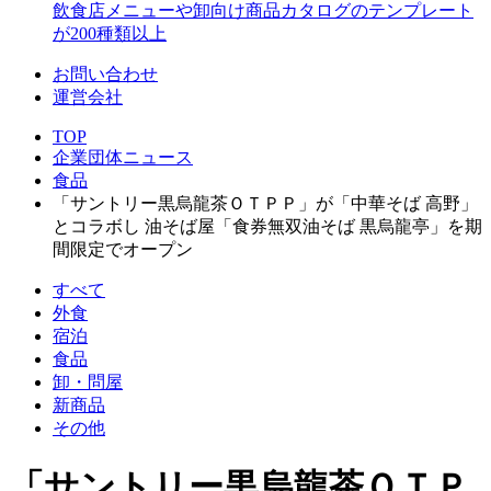
飲食店メニューや卸向け商品カタログのテンプレート
が200種類以上
お問い合わせ
運営会社
TOP
企業団体ニュース
食品
「サントリー黒烏龍茶ＯＴＰＰ」が「中華そば 高野」
とコラボし 油そば屋「食券無双油そば 黒烏龍亭」を期
間限定でオープン
すべて
外食
宿泊
食品
卸・問屋
新商品
その他
「サントリー黒烏龍茶ＯＴＰ