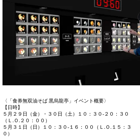
〈「食券無双油そば 黒烏龍亭」イベント概要〉
【日時】
５月２９日（金）・３０日（土）１０：３０-２０：３０
（Ｌ.Ｏ.２０：００）
５月３１日（日）１０：３０-１６：００（Ｌ.Ｏ.１５：３
０）