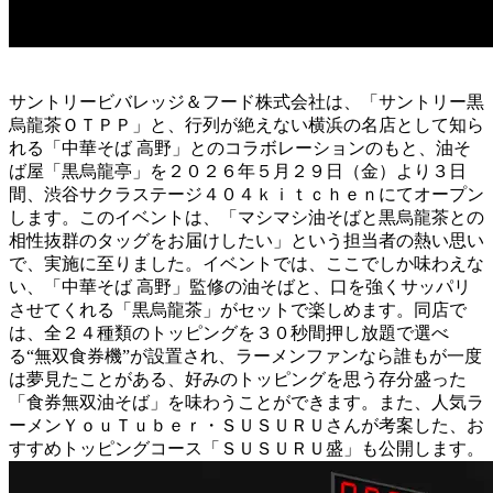
サントリービバレッジ＆フード株式会社は、「サントリー黒
烏龍茶ＯＴＰＰ」と、行列が絶えない横浜の名店として知ら
れる「中華そば 高野」とのコラボレーションのもと、油そ
ば屋「黒烏龍亭」を２０２６年５月２９日（金）より３日
間、渋谷サクラステージ４０４ｋｉｔｃｈｅｎにてオープン
します。このイベントは、「マシマシ油そばと黒烏龍茶との
相性抜群のタッグをお届けしたい」という担当者の熱い思い
で、実施に至りました。イベントでは、ここでしか味わえな
い、「中華そば 高野」監修の油そばと、口を強くサッパリ
させてくれる「黒烏龍茶」がセットで楽しめます。同店で
は、全２４種類のトッピングを３０秒間押し放題で選べ
る“無双食券機”が設置され、ラーメンファンなら誰もが一度
は夢見たことがある、好みのトッピングを思う存分盛った
「食券無双油そば」を味わうことができます。また、人気ラ
ーメンＹｏｕＴｕｂｅｒ・ＳＵＳＵＲＵさんが考案した、お
すすめトッピングコース「ＳＵＳＵＲＵ盛」も公開します。