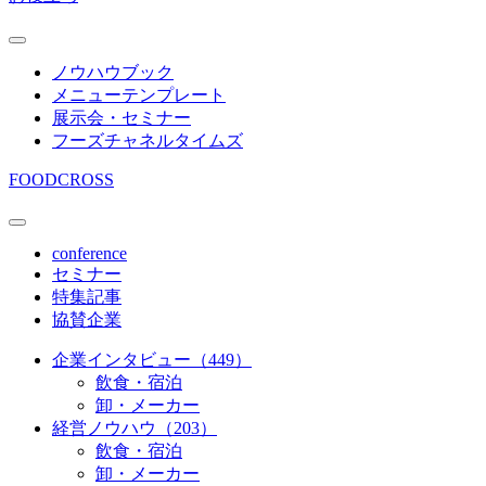
ノウハウブック
メニューテンプレート
展示会・セミナー
フーズチャネルタイムズ
FOODCROSS
conference
セミナー
特集記事
協賛企業
企業インタビュー（449）
飲食・宿泊
卸・メーカー
経営ノウハウ（203）
飲食・宿泊
卸・メーカー