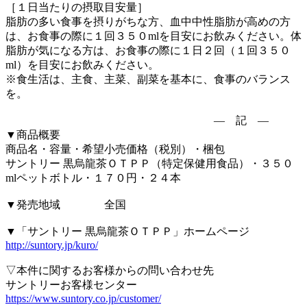
［１日当たりの摂取目安量］
脂肪の多い食事を摂りがちな方、血中中性脂肪が高めの方
は、お食事の際に１回３５０mlを目安にお飲みください。体
脂肪が気になる方は、お食事の際に１日２回（１回３５０
ml）を目安にお飲みください。
※食生活は、主食、主菜、副菜を基本に、食事のバランス
を。
― 記 ―
▼商品概要
商品名・容量・希望小売価格（税別）・梱包
サントリー 黒烏龍茶ＯＴＰＰ（特定保健用食品）・３５０
mlペットボトル・１７０円・２４本
▼発売地域 全国
▼「サントリー 黒烏龍茶ＯＴＰＰ」ホームページ
http://suntory.jp/kuro/
▽本件に関するお客様からの問い合わせ先
サントリーお客様センター
https://www.suntory.co.jp/customer/