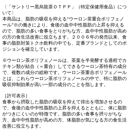
〈「サントリー黒烏龍茶ＯＴＰＰ」（特定保健用食品）につ
いて〉
本商品は、脂肪の吸収を抑える“ウーロン茶重合ポリフェノ
ール”※の働きにより、食後の血中中性脂肪の上昇を抑える
ので、脂肪の多い食事をとりがちな方、血中中性脂肪が高め
の方の食生活改善に役立ちます。２００６年の発売以来、食
事の脂肪対策トクホ飲料の中でも、定番ブランドとしてのポ
ジションを確立しています。
※ウーロン茶ポリフェノールは、茶葉を半発酵する過程でカ
テキン類が結合（＝重合）してできるウーロン茶特有の成分
で、複数の成分の総称です。ウーロン茶重合ポリフェノール
とは、これらウーロン茶ポリフェノールの中で、特に脂肪の
吸収抑制効果が高い一部の成分のことを指します。
［許可表示］
食事から摂取した脂肪の吸収を抑えて排出を増加させるの
で、食後の血中中性脂肪の上昇を抑えるとともに、体に脂肪
がつきにくいのが特徴です。脂肪の多い食事を摂りがちな
方、血中中性脂肪が高めの方、体脂肪が気になる方の食生活
改善に役立ちます。