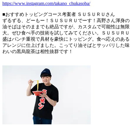
https://www.instagram.com/takano_chukasoba/
■おすすめトッピングコース考案者 ＳＵＳＵＲＵさん
ずるずる、どーもー！ＳＵＳＵＲＵでーす！高野さん渾身の
油そばはそのままでも絶品ですが、カスタムで可能性は無限
大。ぜひ食べ手の技術を試してみてください。ＳＵＳＵＲＵ
盛はパンチ重視で具材を豪快にトッピング。食べ応えのある
アレンジに仕上げました。こってり油そばとサッパリした味
わいの黒烏龍茶は相性抜群です！