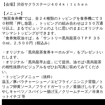
【会場】渋谷サクラステージ４０４ｋｉｔｃｈｅｎ
【メニュー】
“無双食券機”では、全２４種類のトッピングを食券機にて３
０秒間「押し放題」。トッピングの組み合わせは２５０万通
り以上。まるでビュッフェのように思いのままにオリジナル
マシマシトッピングができます。
「食券無双油そば」＆「サントリー黒烏龍茶ＯＴＰＰ ３５
０ml」２,５００円（税込み）
・オリジナル「黒烏龍茶食券キーホルダー」をプレゼントい
たします。
・オリジナル「黒烏龍亭お盆」にて提供。油そば×黒烏龍茶
の相性抜群のビジュアルをぜひお写真に収めてみてくださ
い。
・トッピングメニュー（抜粋）
温玉／豚バラチャーシュー／エビフライ／ニンニク背脂／ト
リュフ卵黄ソース／フライドガーリック／釜揚げしらす／も
やしキャベツ／スパイシー揚げ玉／クリームチーズ／冷凍カ
ットイチゴ 等