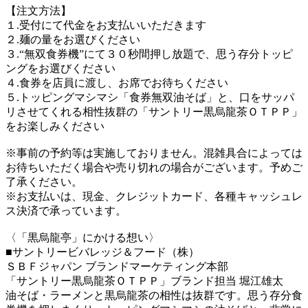
【注文方法】
１.受付にて代金をお支払いいただきます
２.麺の量をお選びください
３.“無双食券機”にて３０秒間押し放題で、思う存分トッピ
ングをお選びください
４.食券を店員に渡し、お席でお待ちください
５.トッピングマシマシ「食券無双油そば」と、口をサッパ
リさせてくれる相性抜群の「サントリー黒烏龍茶ＯＴＰＰ」
をお楽しみください
※事前の予約等は実施しておりません。混雑具合によっては
お待ちいただく場合や売り切れの場合がございます。予めご
了承ください。
※お支払いは、現金、クレジットカード、各種キャッシュレ
ス決済で承っています。
〈「黒烏龍亭」にかける想い〉
■サントリービバレッジ＆フード（株）
ＳＢＦジャパン ブランドマーケティング本部
「サントリー黒烏龍茶ＯＴＰＰ」ブランド担当 堀江雄太
油そば・ラーメンと黒烏龍茶の相性は抜群です。思う存分食