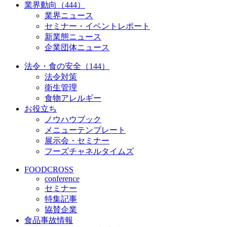
業界動向（444）
業界ニュース
セミナー・イベントレポート
新業態ニュース
企業団体ニュース
法令・食の安全（144）
法令対策
衛生管理
食物アレルギー
お役立ち
ノウハウブック
メニューテンプレート
展示会・セミナー
フーズチャネルタイムズ
FOODCROSS
conference
セミナー
特集記事
協賛企業
食品事故情報