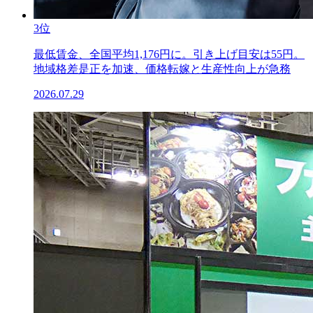
3位
最低賃金、全国平均1,176円に。引き上げ目安は55円。
地域格差是正を加速、価格転嫁と生産性向上が急務
2026.07.29