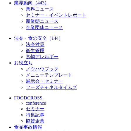
業界動向（443）
業界ニュース
セミナー・イベントレポート
新業態ニュース
企業団体ニュース
法令・食の安全（144）
法令対策
衛生管理
食物アレルギー
お役立ち
ノウハウブック
メニューテンプレート
展示会・セミナー
フーズチャネルタイムズ
FOODCROSS
conference
セミナー
特集記事
協賛企業
食品事故情報