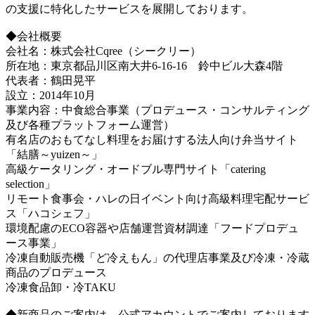
の支援に特化したサービスを展開しております。
◆会社概要
会社名：株式会社Cqree（シークリー）
所在地：東京都品川区南大井6-16-16 鈴中ビル大森4階
代表者：鶴田晃平
設立：2014年10月
事業内容：中食総合事業（プロデュース・コンサルティング
及び各種プラットフォーム運営）
有名店のおもてなし料理をお届けする法人向け弁当サイト
「結膳～yuizen～」
高級ケータリング・オードブル専門サイト「catering
selection」
リモート食事会・ハレの日イベント向け高級料理宅配サービ
ス「ハコシェフ」
環境配慮のECO容器や店舗運営資材調達「フードプロデュ
ース事業」
冷凍自動販売機「ど冷えもん」の代理店事業及び冷凍・冷蔵
商品のプロデュース
冷凍食品卸・冷TAKU
◆新商品のご案内は、公式アカウントでご案内しております