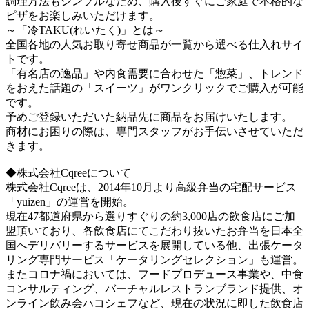
調理方法もシンプルなため、購入後すぐにご家庭で本格的な
ピザをお楽しみいただけます。
～「冷TAKU(れいたく)」とは～
全国各地の人気お取り寄せ商品が一覧から選べる仕入れサイ
トです。
「有名店の逸品」や内食需要に合わせた「惣菜」、トレンド
をおえた話題の「スイーツ」がワンクリックでご購入が可能
です。
予めご登録いただいた納品先に商品をお届けいたします。
商材にお困りの際は、専門スタッフがお手伝いさせていただ
きます。
◆株式会社Cqreeについて
株式会社Cqreeは、2014年10月より高級弁当の宅配サービス
「yuizen」の運営を開始。
現在47都道府県から選りすぐりの約3,000店の飲食店にご加
盟頂いており、各飲食店にてこだわり抜いたお弁当を日本全
国へデリバリーするサービスを展開している他、出張ケータ
リング専門サービス「ケータリングセレクション」も運営。
またコロナ禍においては、フードプロデュース事業や、中食
コンサルティング、バーチャルレストランブランド提供、オ
ンライン飲み会ハコシェフなど、現在の状況に即した飲食店