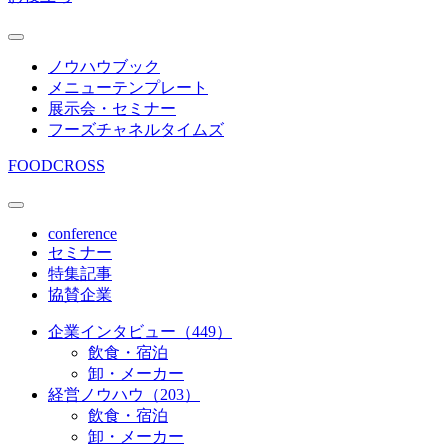
ノウハウブック
メニューテンプレート
展示会・セミナー
フーズチャネルタイムズ
FOODCROSS
conference
セミナー
特集記事
協賛企業
企業インタビュー（449）
飲食・宿泊
卸・メーカー
経営ノウハウ（203）
飲食・宿泊
卸・メーカー