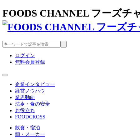
FOODS CHANNEL フー
ログイン
無料会員登録
企業インタビュー
経営ノウハウ
業界動向
法令・食の安全
お役立ち
FOODCROSS
飲食・宿泊
卸・メーカー