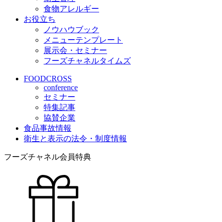
食物アレルギー
お役立ち
ノウハウブック
メニューテンプレート
展示会・セミナー
フーズチャネルタイムズ
FOODCROSS
conference
セミナー
特集記事
協賛企業
食品事故情報
衛生と表示の法令・制度情報
フーズチャネル会員特典