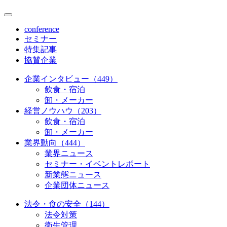
conference
セミナー
特集記事
協賛企業
企業インタビュー（449）
飲食・宿泊
卸・メーカー
経営ノウハウ（203）
飲食・宿泊
卸・メーカー
業界動向（444）
業界ニュース
セミナー・イベントレポート
新業態ニュース
企業団体ニュース
法令・食の安全（144）
法令対策
衛生管理