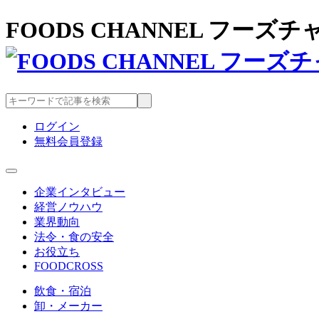
FOODS CHANNEL フー
ログイン
無料会員登録
企業インタビュー
経営ノウハウ
業界動向
法令・食の安全
お役立ち
FOODCROSS
飲食・宿泊
卸・メーカー