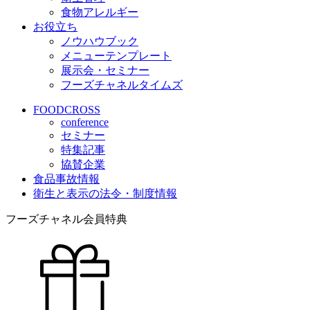
食物アレルギー
お役立ち
ノウハウブック
メニューテンプレート
展示会・セミナー
フーズチャネルタイムズ
FOODCROSS
conference
セミナー
特集記事
協賛企業
食品事故情報
衛生と表示の法令・制度情報
フーズチャネル会員特典