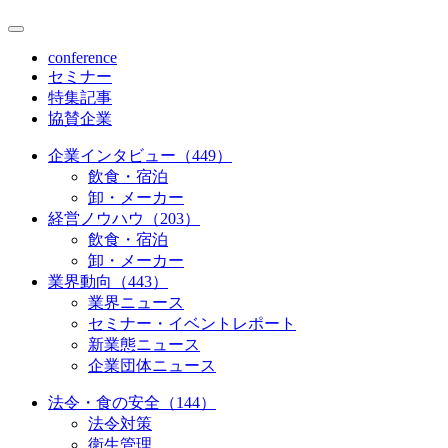
conference
セミナー
特集記事
協賛企業
企業インタビュー（449）
飲食・宿泊
卸・メーカー
経営ノウハウ（203）
飲食・宿泊
卸・メーカー
業界動向（443）
業界ニュース
セミナー・イベントレポート
新業態ニュース
企業団体ニュース
法令・食の安全（144）
法令対策
衛生管理