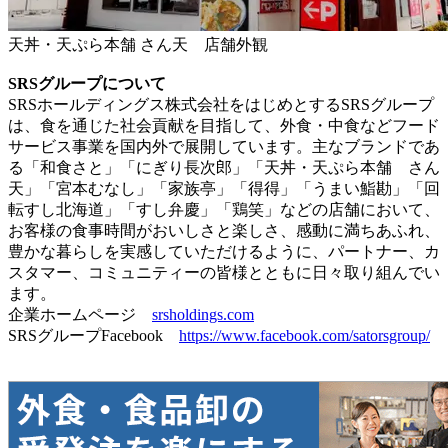
天丼・天ぷら本舗 さん天 店舗外観
SRSグループについて
SRSホールディングス株式会社をはじめとするSRSグループ
は、食を通じた社会貢献を目指して、外食・中食などフード
サービス事業を国内外で展開しています。主なブランドであ
る「和食さと」「にぎり長次郎」「天丼・天ぷら本舗 さん
天」「宮本むなし」「家族亭」「得得」「うまい鮨勘」「回
転すし北海道」「すし弁慶」「鶏笑」などの店舗において、
お客様の食事時間がおいしさと楽しさ、感動に満ちあふれ、
豊かな暮らしを実感していただけるように、パートナー、カ
スタマー、コミュニティーの皆様とともに日々取り組んでい
ます。
企業ホームページ
srsholdings.com
SRSグループFacebook
https://www.facebook.com/satorsgroup/