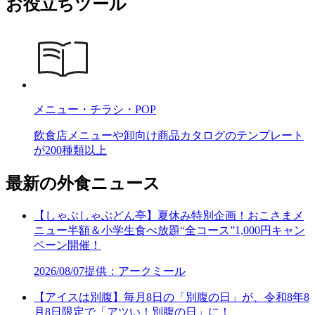
お役立ちツール
メニュー・チラシ・POP
飲食店メニューや卸向け商品カタログのテンプレート
が200種類以上
最新の外食ニュース
【しゃぶしゃぶどん亭】夏休み特別企画！おこさまメ
ニュー半額＆小学生食べ放題“全コース”1,000円キャン
ペーン開催！
2026/08/07
提供：アークミール
【アイスは別腹】毎月8日の「別腹の日」が、令和8年8
月8日限定で「アツい！別腹の日」に！