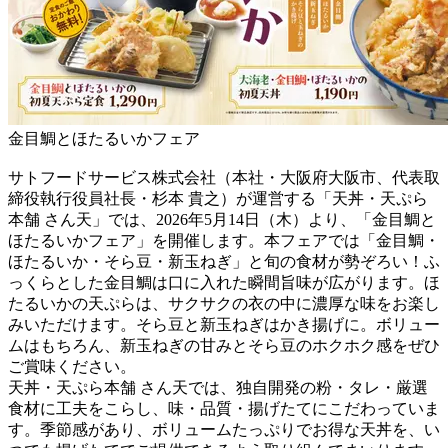
金目鯛とほたるいかフェア
サトフードサービス株式会社（本社・大阪府大阪市、代表取
締役執行役員社長・杉本 貴之）が運営する「天丼・天ぷら
本舗 さん天」では、2026年5月14日（木）より、「金目鯛と
ほたるいかフェア」を開催します。本フェアでは「金目鯛・
ほたるいか・そら豆・新玉ねぎ」と旬の食材が勢ぞろい！ふ
っくらとした金目鯛は口に入れた瞬間旨味が広がります。ほ
たるいかの天ぷらは、サクサクの衣の中に濃厚な味をお楽し
みいただけます。そら豆と新玉ねぎはかき揚げに。ボリュー
ムはもちろん、新玉ねぎの甘みとそら豆のホクホク感をぜひ
ご賞味ください。
天丼・天ぷら本舗 さん天では、独自開発の粉・タレ・厳選
食材に工夫をこらし、味・品質・揚げたてにこだわっていま
す。季節感があり、ボリュームたっぷりでお得な天丼を、い