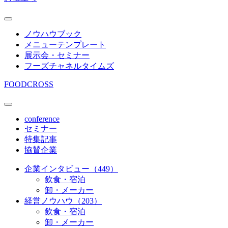
ノウハウブック
メニューテンプレート
展示会・セミナー
フーズチャネルタイムズ
FOODCROSS
conference
セミナー
特集記事
協賛企業
企業インタビュー（449）
飲食・宿泊
卸・メーカー
経営ノウハウ（203）
飲食・宿泊
卸・メーカー