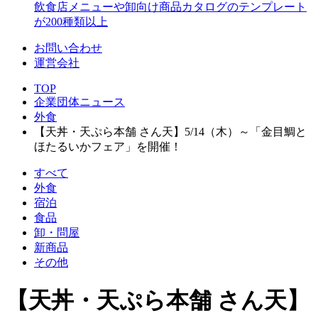
飲食店メニューや卸向け商品カタログのテンプレート
が200種類以上
お問い合わせ
運営会社
TOP
企業団体ニュース
外食
【天丼・天ぷら本舗 さん天】5/14（木）～「金目鯛と
ほたるいかフェア」を開催！
すべて
外食
宿泊
食品
卸・問屋
新商品
その他
【天丼・天ぷら本舗 さん天】