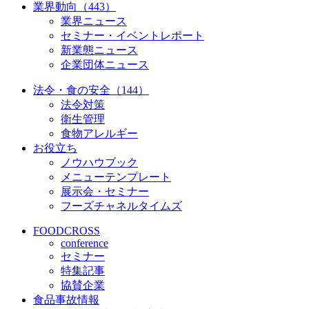
業界動向（443）
業界ニュース
セミナー・イベントレポート
新業態ニュース
企業団体ニュース
法令・食の安全（144）
法令対策
衛生管理
食物アレルギー
お役立ち
ノウハウブック
メニューテンプレート
展示会・セミナー
フーズチャネルタイムズ
FOODCROSS
conference
セミナー
特集記事
協賛企業
食品事故情報