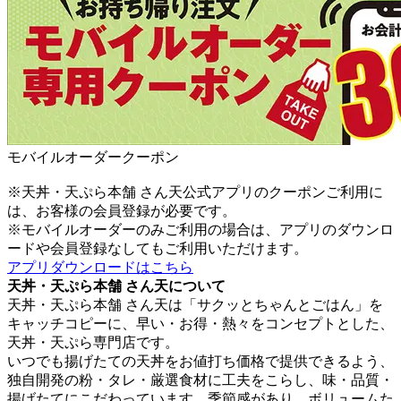
モバイルオーダークーポン
※天丼・天ぷら本舗 さん天公式アプリのクーポンご利用に
は、お客様の会員登録が必要です。
※モバイルオーダーのみご利用の場合は、アプリのダウンロ
ードや会員登録なしてもご利用いただけます。
アプリダウンロードはこちら
天丼・天ぷら本舗 さん天について
天丼・天ぷら本舗 さん天は「サクッとちゃんとごはん」を
キャッチコピーに、早い・お得・熱々をコンセプトとした、
天丼・天ぷら専門店です。
いつでも揚げたての天丼をお値打ち価格で提供できるよう、
独自開発の粉・タレ・厳選食材に工夫をこらし、味・品質・
揚げたてにこだわっています。季節感があり、ボリュームた