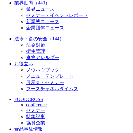
業界動向（443）
業界ニュース
セミナー・イベントレポート
新業態ニュース
企業団体ニュース
法令・食の安全（144）
法令対策
衛生管理
食物アレルギー
お役立ち
ノウハウブック
メニューテンプレート
展示会・セミナー
フーズチャネルタイムズ
FOODCROSS
conference
セミナー
特集記事
協賛企業
食品事故情報