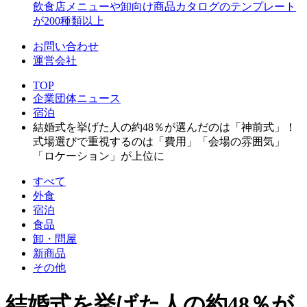
飲食店メニューや卸向け商品カタログのテンプレート
が200種類以上
お問い合わせ
運営会社
TOP
企業団体ニュース
宿泊
結婚式を挙げた人の約48％が選んだのは「神前式」！
式場選びで重視するのは「費用」「会場の雰囲気」
「ロケーション」が上位に
すべて
外食
宿泊
食品
卸・問屋
新商品
その他
結婚式を挙げた人の約48％が