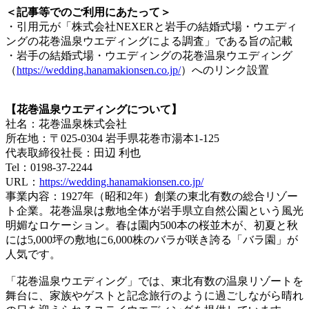
＜記事等でのご利用にあたって＞
・引用元が「株式会社NEXERと岩手の結婚式場・ウエディ
ングの花巻温泉ウエディングによる調査」である旨の記載
・岩手の結婚式場・ウエディングの花巻温泉ウエディング
（
https://wedding.hanamakionsen.co.jp/
）へのリンク設置
【花巻温泉ウエディングについて】
社名：花巻温泉株式会社
所在地：〒025-0304 岩手県花巻市湯本1-125
代表取締役社長：田辺 利也
Tel：0198-37-2244
URL：
https://wedding.hanamakionsen.co.jp/
事業内容：1927年（昭和2年）創業の東北有数の総合リゾー
ト企業。花巻温泉は敷地全体が岩手県立自然公園という風光
明媚なロケーション。春は園内500本の桜並木が、初夏と秋
には5,000坪の敷地に6,000株のバラが咲き誇る「バラ園」が
人気です。
「花巻温泉ウエディング」では、東北有数の温泉リゾートを
舞台に、家族やゲストと記念旅行のように過ごしながら晴れ