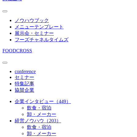
ノウハウブック
メニューテンプレート
展示会・セミナー
フーズチャネルタイムズ
FOODCROSS
conference
セミナー
特集記事
協賛企業
企業インタビュー（449）
飲食・宿泊
卸・メーカー
経営ノウハウ（203）
飲食・宿泊
卸・メーカー