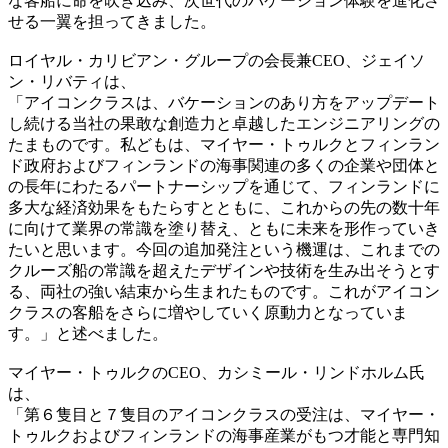
な客船に命を吹き込み、次世代のバケーション体験を進化さ
せる一翼を担ってきました。
ロイヤル・カリビアン・グループの会長兼CEO、ジェイソ
ン・リバティは、
「アイコンクラスは、バケーションのあり方をアップデート
し続ける当社の果敢な創造力と卓越したエンジニアリングの
たまものです。私どもは、マイヤー・トゥルクとフィンラン
ド政府およびフィンランドの海事関連の多くの企業や団体と
の長年にわたるパートナーシップを通じて、フィンランドに
多大な経済効果をもたらすとともに、これからの先の数十年
に向けて業界の常識を塗り替え、ともに未来を形作っていき
たいと思います。今回の追加発注という機運は、これまでの
クルーズ船の常識を超えたデザインや技術を生み出そうとす
る、両社の強い結束から生まれたものです。これがアイコン
クラスの客船をさらに増やしていく原動力となっていま
す。」と述べました。
マイヤー・トゥルクのCEO、カシミール・リンドホルム氏
は、
「第６隻目と７隻目のアイコンクラスの受注は、マイヤー・
トゥルクおよびフィンランドの海事産業がもつ才能と専門知