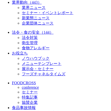
業界動向（443）
業界ニュース
セミナー・イベントレポート
新業態ニュース
企業団体ニュース
法令・食の安全（144）
法令対策
衛生管理
食物アレルギー
お役立ち
ノウハウブック
メニューテンプレート
展示会・セミナー
フーズチャネルタイムズ
FOODCROSS
conference
セミナー
特集記事
協賛企業
食品事故情報