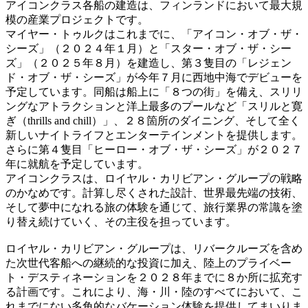
アイコンクラス各船の建造は、フィンランドにおいて最大規
模の産業プロジェクトです。
マイヤー・トゥルクはこれまでに、「アイコン・オブ・ザ・
シーズ」（２０２４年１月）と「スター・オブ・ザ・シー
ズ」（２０２５年８月）を建造し、第３隻目の「レジェン
ド・オブ・ザ・シーズ」が今年７月に西地中海でデビューを
予定しています。同船は船上に「８つの街」を備え、スリリ
ングなアトラクションと洋上最多のプールなど「スリルと寛
ぎ（thrills and chill）」、２８箇所のダイニング、そして全く
新しいナイトライフとエンターテインメントを提供します。
さらに第４隻目「ヒーロー・オブ・ザ・シーズ」が２０２７
年に就航を予定しています。
アイコンクラスは、ロイヤル・カリビアン・グループの戦略
のかなめです。計算し尽くされた設計、世界最先端の技術、
そして夢中になれる旅の体験を通じて、旅行業界の常識を塗
り替え続けていく、その主役を担っています。
ロイヤル・カリビアン・グループは、リバークルーズを含め
た次世代客船への継続的な投資に加え、陸上のプライベー
ト・デスティネーションを２０２８年までに８か所に拡充す
る計画です。これにより、海・川・陸のすべてにおいて、こ
れまでにない多角的なバケーション体験を提供してまいりま