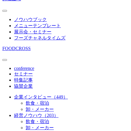
ノウハウブック
メニューテンプレート
展示会・セミナー
フーズチャネルタイムズ
FOODCROSS
conference
セミナー
特集記事
協賛企業
企業インタビュー（449）
飲食・宿泊
卸・メーカー
経営ノウハウ（203）
飲食・宿泊
卸・メーカー