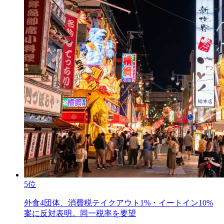
5位
外食4団体、消費税テイクアウト1%・イートイン10%
案に反対表明。同一税率を要望