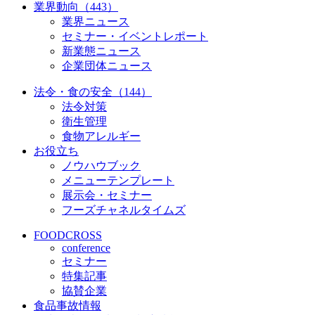
業界動向（443）
業界ニュース
セミナー・イベントレポート
新業態ニュース
企業団体ニュース
法令・食の安全（144）
法令対策
衛生管理
食物アレルギー
お役立ち
ノウハウブック
メニューテンプレート
展示会・セミナー
フーズチャネルタイムズ
FOODCROSS
conference
セミナー
特集記事
協賛企業
食品事故情報