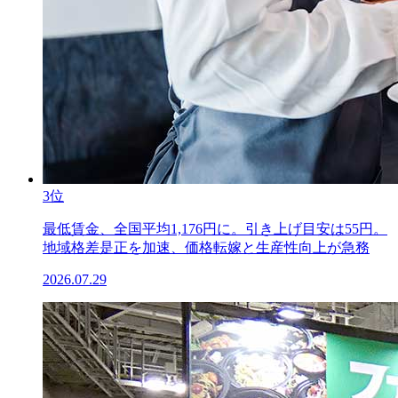
3位
最低賃金、全国平均1,176円に。引き上げ目安は55円。
地域格差是正を加速、価格転嫁と生産性向上が急務
2026.07.29