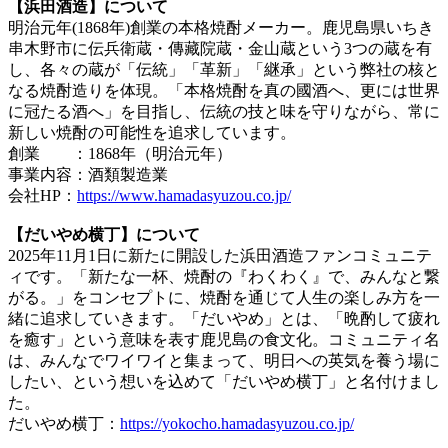
【浜田酒造】について
明治元年(1868年)創業の本格焼酎メーカー。鹿児島県いちき
串木野市に伝兵衛蔵・傳藏院蔵・金山蔵という3つの蔵を有
し、各々の蔵が「伝統」「革新」「継承」という弊社の核と
なる焼酎造りを体現。「本格焼酎を真の國酒へ、更には世界
に冠たる酒へ」を目指し、伝統の技と味を守りながら、常に
新しい焼酎の可能性を追求しています。
創業 ：1868年（明治元年）
事業内容：酒類製造業
会社HP：
https://www.hamadasyuzou.co.jp/
【だいやめ横丁】について
2025年11月1日に新たに開設した浜田酒造ファンコミュニテ
ィです。「新たな一杯、焼酎の『わくわく』で、みんなと繋
がる。」をコンセプトに、焼酎を通じて人生の楽しみ方を一
緒に追求していきます。「だいやめ」とは、「晩酌して疲れ
を癒す」という意味を表す鹿児島の食文化。コミュニティ名
は、みんなでワイワイと集まって、明日への英気を養う場に
したい、という想いを込めて「だいやめ横丁」と名付けまし
た。
だいやめ横丁：
https://yokocho.hamadasyuzou.co.jp/