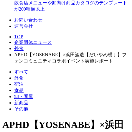
飲食店メニューや卸向け商品カタログのテンプレート
が200種類以上
お問い合わせ
運営会社
TOP
企業団体ニュース
外食
APHD【YOSENABE】×浜田酒造【だいやめ横丁】フ
ァンコミュニティコラボイベント実施レポート
すべて
外食
宿泊
食品
卸・問屋
新商品
その他
APHD【YOSENABE】×浜田