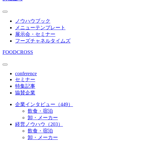
ノウハウブック
メニューテンプレート
展示会・セミナー
フーズチャネルタイムズ
FOODCROSS
conference
セミナー
特集記事
協賛企業
企業インタビュー（449）
飲食・宿泊
卸・メーカー
経営ノウハウ（203）
飲食・宿泊
卸・メーカー