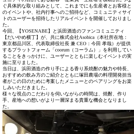
ぐ具体的な取り組みとして、これまでにも生産者とお客様と
のイベントや、社内行事へのご招待など、コミュニティサイ
トのユーザーを招待したリアルイベントを開催しておりまし
た。
今回、【YOSENABE】と浜田酒造のファンコミュニティ
【だいやめ横丁】が、共に株式会社Asobica（本社所在地：
東京都品川区、代表取締役社長 兼 CEO：今田 孝哉）が提供
するプラットフォーム「coorum（コーラム）」を利用してい
ることをきっかけに、ユーザーとともに楽しむイベントの実
施に至りました。
当日は、浜田酒造の作り手による香り系焼酎の魅力や特長、
おすすめの飲み方のご紹介とともに塚田農場の料理開発担当
者がこの日のために考案したメニューとのペアリングをお楽
しみいただきました。
様々な視点のこだわりを伺いながらの時間は、焼酎、作り
手、産地への想いがより一層深まる貴重な機会となりまし
た。