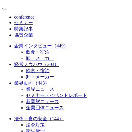
conference
セミナー
特集記事
協賛企業
企業インタビュー（449）
飲食・宿泊
卸・メーカー
経営ノウハウ（203）
飲食・宿泊
卸・メーカー
業界動向（443）
業界ニュース
セミナー・イベントレポート
新業態ニュース
企業団体ニュース
法令・食の安全（144）
法令対策
衛生管理