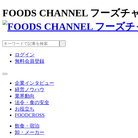
FOODS CHANNEL フー
ログイン
無料会員登録
企業インタビュー
経営ノウハウ
業界動向
法令・食の安全
お役立ち
FOODCROSS
飲食・宿泊
卸・メーカー