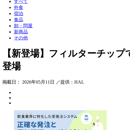
すべて
外食
宿泊
食品
卸・問屋
新商品
その他
【新登場】フィルターチップで新
登場
掲載日： 2026年05月11日 ／提供：HAL