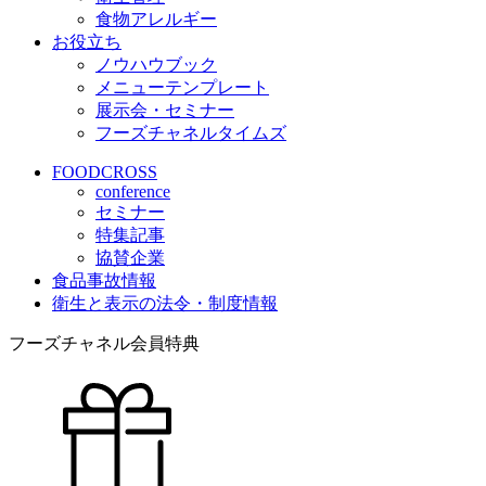
食物アレルギー
お役立ち
ノウハウブック
メニューテンプレート
展示会・セミナー
フーズチャネルタイムズ
FOODCROSS
conference
セミナー
特集記事
協賛企業
食品事故情報
衛生と表示の法令・制度情報
フーズチャネル会員特典