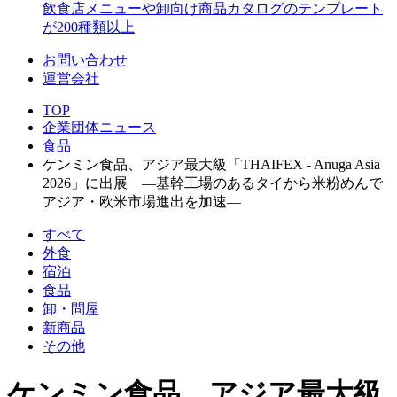
飲食店メニューや卸向け商品カタログのテンプレート
が200種類以上
お問い合わせ
運営会社
TOP
企業団体ニュース
食品
ケンミン食品、アジア最大級「THAIFEX - Anuga Asia
2026」に出展 ―基幹工場のあるタイから米粉めんで
アジア・欧米市場進出を加速―
すべて
外食
宿泊
食品
卸・問屋
新商品
その他
ケンミン食品、アジア最大級