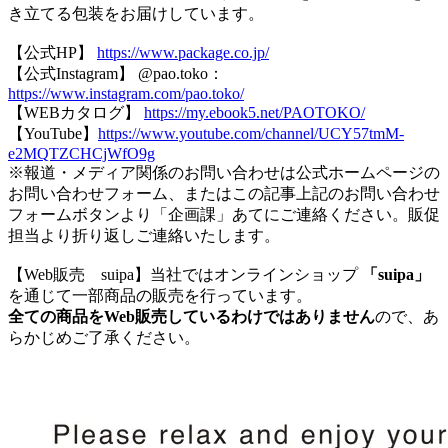
き立てる包装をお届けしています。
【公式HP】
https://www.package.co.jp/
【公式Instagram】 @pao.toko：
https://www.instagram.com/pao.toko/
【WEBカタログ】
https://my.ebook5.net/PAOTOKO/
【YouTube】
https://www.youtube.com/channel/UCY57tmM-
e2MQTZCHCjWfO9g
※報道・メディア関係のお問い合わせは公式ホームページの
お問い合わせフォーム、またはこの記事上記のお問い合わせ
フォームボタンより「企画課」あてにご連絡ください。販促
担当より折り返しご連絡いたします。
【Web販売 suipa】当社ではオンラインショップ
「suipa」
を通じて一部商品の販売を行っています。
全ての商品をWeb販売しているわけではありません
ので、あ
らかじめご了承ください。