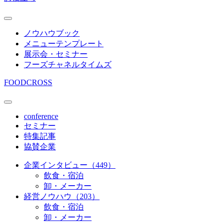
ノウハウブック
メニューテンプレート
展示会・セミナー
フーズチャネルタイムズ
FOODCROSS
conference
セミナー
特集記事
協賛企業
企業インタビュー（449）
飲食・宿泊
卸・メーカー
経営ノウハウ（203）
飲食・宿泊
卸・メーカー