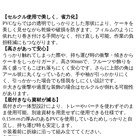
【
セルクル使用で美しく、省力化
】
PVCならではの透明でしっかりとした形状により、ケーキを
美しく見せながら乾燥や破損を防ぎます。フィルムのように
依れたり巻き付ける手間がなく、付け直しも可能。作業の負
担軽減にもつながります。
【高さがあって安心】
うっかり触れてしまった際や、持ち運び時の衝撃・傾きから
ケーキをしっかりガード。高さ90mmで、フルーツや飾りを
高く盛ってもこぼれ落ちにくく安心です。さらに上部の角は
アール状に丸くなっているため、手や袖が引っかかりにく
く、引っかかった場合でも怪我をしにくい設計です。
※大きな衝撃や過度な装飾の場合はセルクルが倒れる可能性
があります。
【
底付きなら資材が減る
】
底付きの一体型設計により、トレーやパーチを使わずそのま
ま使用可能。別途資材を用意せずに使用できる仕様です。
0.15ｍｍの厚みのあるPVCを使用しているためしっかりと自
立し、持ち運び時も安定します。
※装着前に折線に沿って組み立ててください。