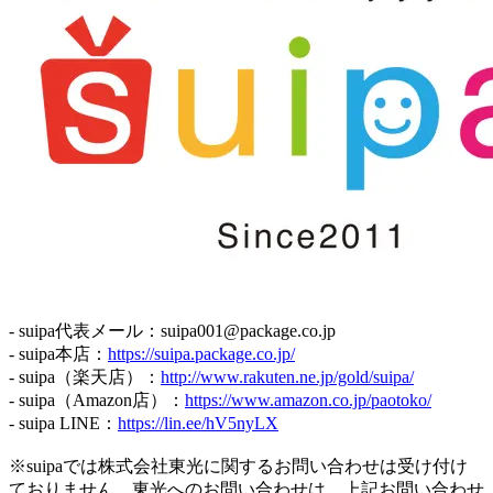
- suipa代表メール：suipa001@package.co.jp
- suipa本店：
https://suipa.package.co.jp/
- suipa（楽天店）：
http://www.rakuten.ne.jp/gold/suipa/
- suipa（Amazon店）：
https://www.amazon.co.jp/paotoko/
- suipa LINE：
https://lin.ee/hV5nyLX
※suipaでは株式会社東光に関するお問い合わせは受け付け
ておりません。東光へのお問い合わせは、上記お問い合わせ