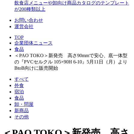
飲食店メニューや卸向け商品カタログのテンプレート
が200種類以上
お問い合わせ
運営会社
TOP
企業団体ニュース
食品
＜PAO TOKO＞新発売 高さ90mmで安心、底一体型
の『PVCセルクル 105×90H 6-10』5月11日（月）より
BtoB向けに販売開始
すべて
外食
宿泊
食品
卸・問屋
新商品
その他
＜PAO TOKO＞新発売 高さ