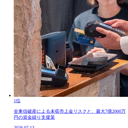
1位
全東信破産による未収売上金リスクと、最大7億2000万
円の資金繰り支援策
2026.07.13