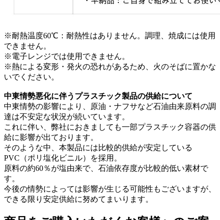
※耐熱温度60℃：耐熱性はありません。調理、焼成には使用
できません。
※電子レンジでは使用できません。
※熱による変形・発火の恐れがあるため、火のそばに置かな
いでください。
中東情勢悪化に伴うプラスチック製品の供給について
中東情勢の影響により、原油・ナフサなど石油由来原料の調
達は不安定な状況が続いています。
これに伴い、弊社におきましても一部プラスチック容器の供
給に影響が出ております。
そのような中、本製品には比較的供給が安定している
PVC（ポリ塩化ビニル）を採用。
原料の約60％が塩由来で、石油依存度が比較的低い素材で
す。
今後の情勢によっては影響が生じる可能性もございますが、
できる限り安定供給に努めてまいります。