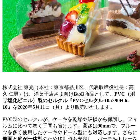
株式会社 東光（本社：東京都品川区、代表取締役社長：高
久 仁男）は、洋菓子店さま向けBtoB商品として、
PVC（ポ
リ塩化ビニル）製のセルクル『PVCセルクル 105×90H 6-
10』
を2026年5月11日（月）より販売いたします。
PVC製のセルクルが、ケーキを乾燥や破損から保護し、フィ
ルムに比べて巻く手間も省けます。
高さは90mm
で、フルー
ツを多く使用したケーキやドーム型にも対応します。さらに
側面と底が一体型
のため移動時も安定し、パーチやトレーを