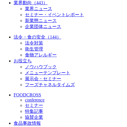
業界動向（443）
業界ニュース
セミナー・イベントレポート
新業態ニュース
企業団体ニュース
法令・食の安全（144）
法令対策
衛生管理
食物アレルギー
お役立ち
ノウハウブック
メニューテンプレート
展示会・セミナー
フーズチャネルタイムズ
FOODCROSS
conference
セミナー
特集記事
協賛企業
食品事故情報