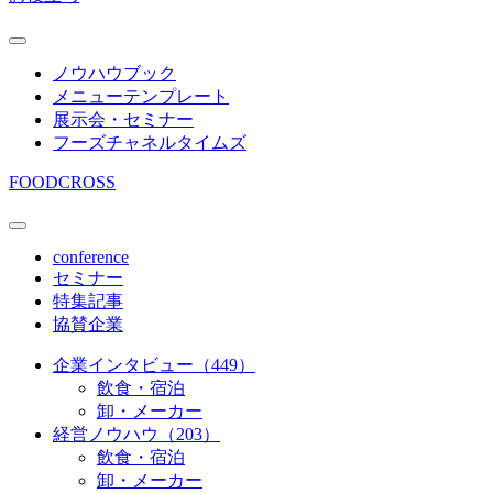
ノウハウブック
メニューテンプレート
展示会・セミナー
フーズチャネルタイムズ
FOODCROSS
conference
セミナー
特集記事
協賛企業
企業インタビュー（449）
飲食・宿泊
卸・メーカー
経営ノウハウ（203）
飲食・宿泊
卸・メーカー