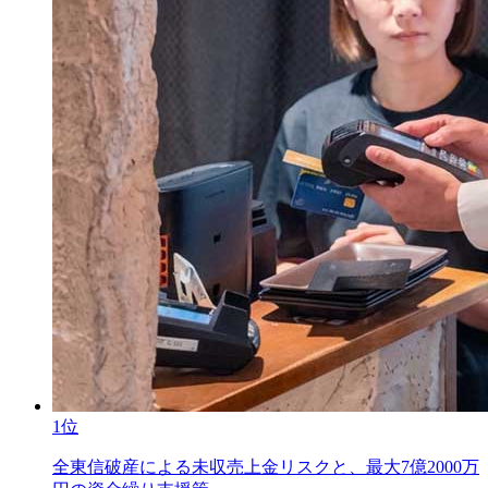
1位
全東信破産による未収売上金リスクと、最大7億2000万