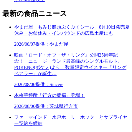
最新の食品ニュース
やまだ屋「もみじ饅頭ぷくぷくシール」8月10日発売夏
休み・お盆休み・インバウンドの広島土産にも
2026/08/07
提供：やまだ屋
映画『ロード・オブ・ザ・リング』公開25周年記
念！ ニュージーランド最高峰のシングルモルト、
POKENO(ポケノ)より 数量限定ウイスキー「リング
ベアラー」が誕生…
2026/08/06
提供：Sincere
本格芋焼酎「行方の黄福」登場！
2026/08/06
提供：茨城県行方市
ファーマインド「水戸ホーリーホック」とサプライヤ
ー契約を締結