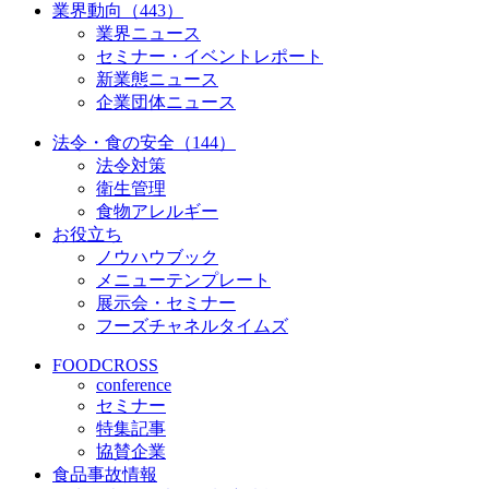
業界動向（443）
業界ニュース
セミナー・イベントレポート
新業態ニュース
企業団体ニュース
法令・食の安全（144）
法令対策
衛生管理
食物アレルギー
お役立ち
ノウハウブック
メニューテンプレート
展示会・セミナー
フーズチャネルタイムズ
FOODCROSS
conference
セミナー
特集記事
協賛企業
食品事故情報