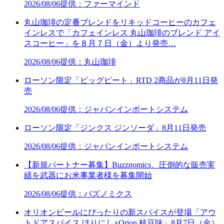
2026/08/06
提供：ファーマインド
丸山珈琲の定番ブレンドをリキッドコーヒーのカフェ
インレスで「カフェインレス 丸山珈琲のブレンド アイ
スコーヒー」を８月７日（金）より発売…
2026/08/06
提供：丸山珈琲
ローソン限定「ビッグピート」RTD 2商品が8月11日発
売
2026/08/06
提供：ジャパンインポートシステム
ローソン限定「ジンクス ジンソーダ」8月11日発売
2026/08/06
提供：ジャパンインポートシステム
【新規パートナー募集】Buzznomics、圧倒的な販売実
績を武器にお米事業者様を募集開始
2026/08/06
提供：バズノミクス
オリオンビールにぴったりの新スパイスが登場「アウ
トドアスパイス ほりにし×Orion 枝豆味」8月7日（金）