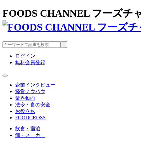
FOODS CHANNEL フー
ログイン
無料会員登録
企業インタビュー
経営ノウハウ
業界動向
法令・食の安全
お役立ち
FOODCROSS
飲食・宿泊
卸・メーカー