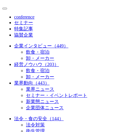
conference
セミナー
特集記事
協賛企業
企業インタビュー（449）
飲食・宿泊
卸・メーカー
経営ノウハウ（203）
飲食・宿泊
卸・メーカー
業界動向（443）
業界ニュース
セミナー・イベントレポート
新業態ニュース
企業団体ニュース
法令・食の安全（144）
法令対策
衛生管理