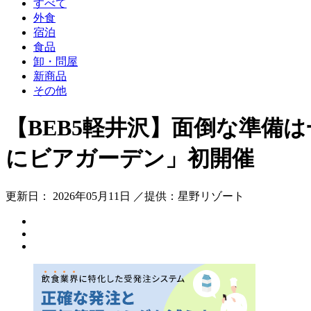
すべて
外食
宿泊
食品
卸・問屋
新商品
その他
【BEB5軽井沢】面倒な準備
にビアガーデン」初開催
更新日： 2026年05月11日 ／提供：星野リゾート