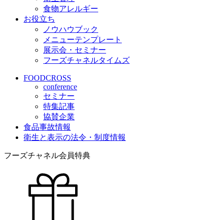
食物アレルギー
お役立ち
ノウハウブック
メニューテンプレート
展示会・セミナー
フーズチャネルタイムズ
FOODCROSS
conference
セミナー
特集記事
協賛企業
食品事故情報
衛生と表示の法令・制度情報
フーズチャネル会員特典