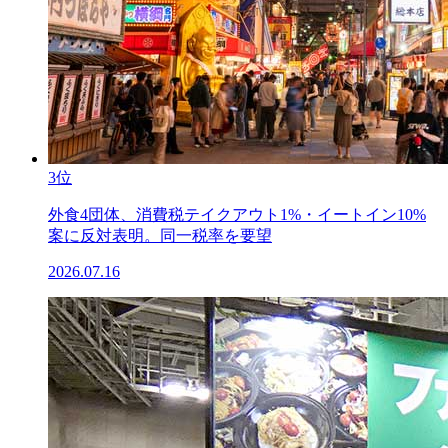
3位
外食4団体、消費税テイクアウト1%・イートイン10%
案に反対表明。同一税率を要望
2026.07.16