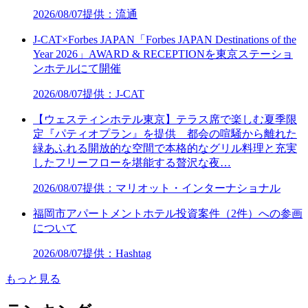
2026/08/07
提供：流通
J-CAT×Forbes JAPAN「Forbes JAPAN Destinations of the
Year 2026」AWARD & RECEPTIONを東京ステーショ
ンホテルにて開催
2026/08/07
提供：J-CAT
【ウェスティンホテル東京】テラス席で楽しむ夏季限
定『パティオプラン』を提供 都会の喧騒から離れた
緑あふれる開放的な空間で本格的なグリル料理と充実
したフリーフローを堪能する贅沢な夜…
2026/08/07
提供：マリオット・インターナショナル
福岡市アパートメントホテル投資案件（2件）への参画
について
2026/08/07
提供：Hashtag
もっと見る