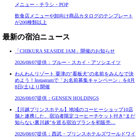
メニュー・チラシ・POP
飲食店メニューや卸向け商品カタログのテンプレート
が200種類以上
最新の宿泊ニュース
「CHIKURA SEASIDE JAM」開催のお知らせ
2026/08/07
提供：ブルー・スカイ・アソシエイツ
わんわんリゾート 粟津の"看板犬"の名前をみんなで決
めよう！Instagramで「お名前募集キャンペーン」を8月
8日(土)より開催
2026/08/07
提供：GENSEN HOLDINGS
【川越プリンスホテル】地域のコーヒーショップ10店
舗と連携した、宿泊者限定コーヒーチケット付き“まだ
知らない裏川越”を巡る宿泊プランを初販売…
2026/08/07
提供：西武・プリンスホテルズワールドワイ