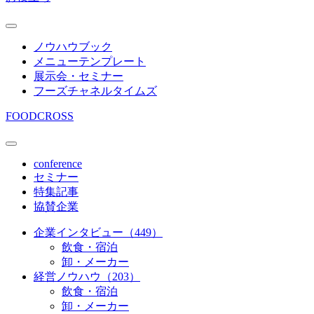
ノウハウブック
メニューテンプレート
展示会・セミナー
フーズチャネルタイムズ
FOODCROSS
conference
セミナー
特集記事
協賛企業
企業インタビュー（449）
飲食・宿泊
卸・メーカー
経営ノウハウ（203）
飲食・宿泊
卸・メーカー