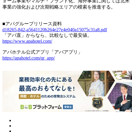
ォーム事業やマルチ・ブランド化、海外事業に関しては北米
事業の強化および次期戦略エリアの模索を推進する。
■アパグループリリース資料
d18265-842-a5641120b264e27e4e040a15075c31a8.pdf
「アパ直」からなら、比較なしで最安値。
https://www.apahotel.com/
アパホテル公式アプリ「アパアプリ」
https://apahotel.com/qr_app/