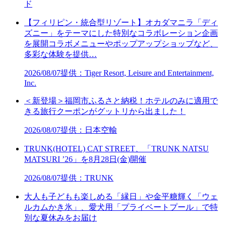
ド
【フィリピン・統合型リゾート】オカダマニラ「ディ
ズニー」をテーマにした特別なコラボレーション企画
を展開コラボメニューやポップアップショップなど、
多彩な体験を提供…
2026/08/07
提供：Tiger Resort, Leisure and Entertainment,
Inc.
＜新登場＞福岡市ふるさと納税！ホテルのみに適用で
きる旅行クーポンがグットリから出ました！
2026/08/07
提供：日本空輸
TRUNK(HOTEL) CAT STREET、「TRUNK NATSU
MATSURI ’26」を8月28日(金)開催
2026/08/07
提供：TRUNK
大人も子どもも楽しめる「縁日」や金平糖輝く「ウェ
ルカムかき氷」、愛犬用「プライベートプール」で特
別な夏休みをお届け