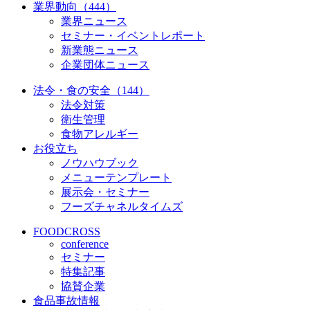
業界動向（444）
業界ニュース
セミナー・イベントレポート
新業態ニュース
企業団体ニュース
法令・食の安全（144）
法令対策
衛生管理
食物アレルギー
お役立ち
ノウハウブック
メニューテンプレート
展示会・セミナー
フーズチャネルタイムズ
FOODCROSS
conference
セミナー
特集記事
協賛企業
食品事故情報