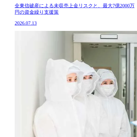
全東信破産による未収売上金リスクと、最大7億2000万
円の資金繰り支援策
2026.07.13