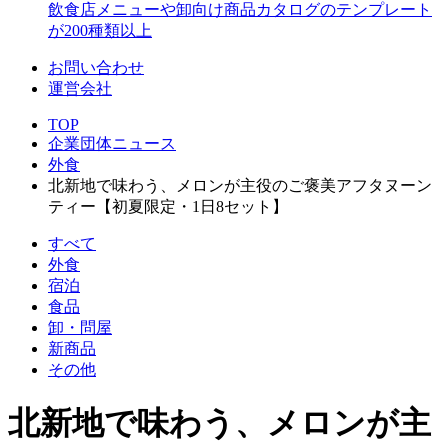
飲食店メニューや卸向け商品カタログのテンプレート
が200種類以上
お問い合わせ
運営会社
TOP
企業団体ニュース
外食
北新地で味わう、メロンが主役のご褒美アフタヌーン
ティー【初夏限定・1日8セット】
すべて
外食
宿泊
食品
卸・問屋
新商品
その他
北新地で味わう、メロンが主