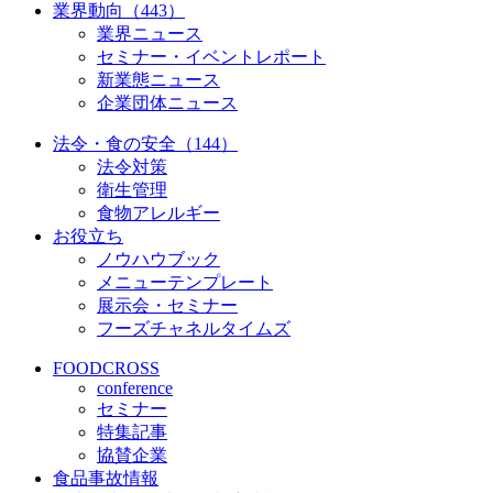
業界動向（443）
業界ニュース
セミナー・イベントレポート
新業態ニュース
企業団体ニュース
法令・食の安全（144）
法令対策
衛生管理
食物アレルギー
お役立ち
ノウハウブック
メニューテンプレート
展示会・セミナー
フーズチャネルタイムズ
FOODCROSS
conference
セミナー
特集記事
協賛企業
食品事故情報