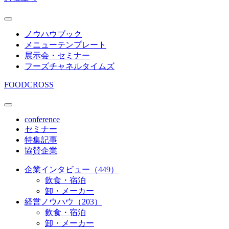
ノウハウブック
メニューテンプレート
展示会・セミナー
フーズチャネルタイムズ
FOODCROSS
conference
セミナー
特集記事
協賛企業
企業インタビュー（449）
飲食・宿泊
卸・メーカー
経営ノウハウ（203）
飲食・宿泊
卸・メーカー