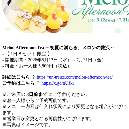
Melon Afternoon Tea ～初夏に満ちる、メロンの贅沢～
- 【 1日８セット 限定 】
- 開催期間：2026年5月13日（水）～7月31日（金）
- 料金：お一人様 5,800円（税込）
詳細はこちら
？
https://un-treize.com/melon-afternoon-tea/
ご予約はこちら
？
https://x.gd/nUJki
※ご来店の
3日前まで
にご予約ください。
※お一人様からご予約可能です。
※メニュー内容は仕入れ状況により変更となる場合がござい
ます。
※営業日が変更となる可能性がございます。
※写真はイメージです。