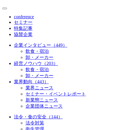
conference
セミナー
特集記事
協賛企業
企業インタビュー（449）
飲食・宿泊
卸・メーカー
経営ノウハウ（203）
飲食・宿泊
卸・メーカー
業界動向（443）
業界ニュース
セミナー・イベントレポート
新業態ニュース
企業団体ニュース
法令・食の安全（144）
法令対策
衛生管理