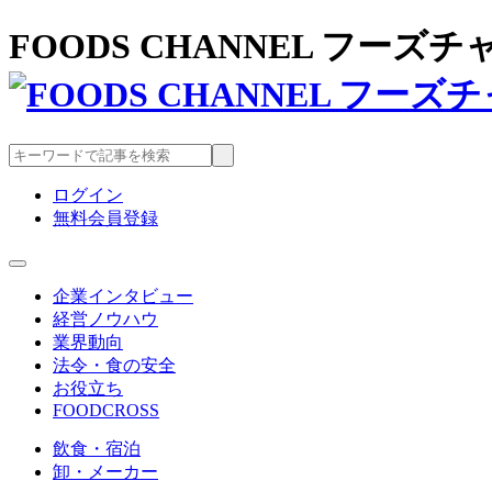
FOODS CHANNEL フー
ログイン
無料会員登録
企業インタビュー
経営ノウハウ
業界動向
法令・食の安全
お役立ち
FOODCROSS
飲食・宿泊
卸・メーカー