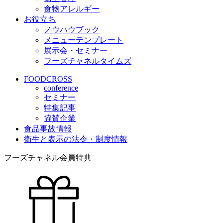
食物アレルギー
お役立ち
ノウハウブック
メニューテンプレート
展示会・セミナー
フーズチャネルタイムズ
FOODCROSS
conference
セミナー
特集記事
協賛企業
食品事故情報
衛生と表示の法令・制度情報
フーズチャネル会員特典