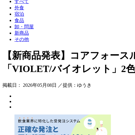
すべて
外食
宿泊
食品
卸・問屋
新商品
その他
【新商品発表】コアフォースル
「VIOLET/バイオレット」
掲載日： 2026年05月08日 ／提供：ゆうき