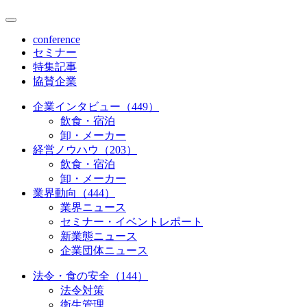
conference
セミナー
特集記事
協賛企業
企業インタビュー（449）
飲食・宿泊
卸・メーカー
経営ノウハウ（203）
飲食・宿泊
卸・メーカー
業界動向（444）
業界ニュース
セミナー・イベントレポート
新業態ニュース
企業団体ニュース
法令・食の安全（144）
法令対策
衛生管理