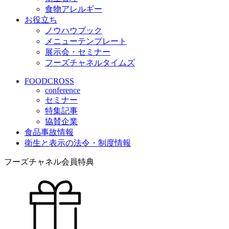
食物アレルギー
お役立ち
ノウハウブック
メニューテンプレート
展示会・セミナー
フーズチャネルタイムズ
FOODCROSS
conference
セミナー
特集記事
協賛企業
食品事故情報
衛生と表示の法令・制度情報
フーズチャネル会員特典