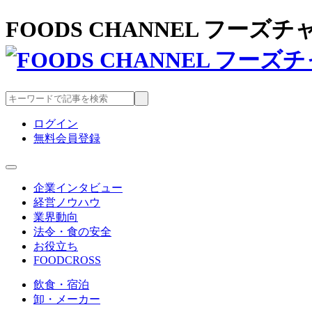
FOODS CHANNEL フー
ログイン
無料会員登録
企業インタビュー
経営ノウハウ
業界動向
法令・食の安全
お役立ち
FOODCROSS
飲食・宿泊
卸・メーカー