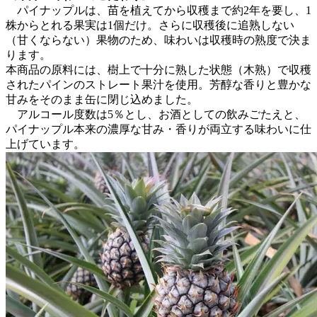
パイナップルは、苗を植えてから収穫まで約2年を要し、1
株からとれる果実は1個だけ。さらに収穫後に追熟しない
（甘くならない）果物のため、味わいは収穫時の熟度で決ま
ります。
本商品の原料には、樹上で十分に熟した状態（木熟）で収穫
されたパインのストレート果汁を使用。芳醇な香りと豊かな
甘みをそのまま缶に閉じ込めました。
アルコール度数は5％とし、お酒としての飲みごたえと、
パイナップル本来の濃厚な甘み・香りが両立する味わいに仕
上げています。