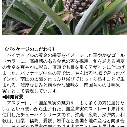
《パッケージのこだわり》
パイナップルの黄金の果実をイメージした華やかなゴール
ドカラーに、高級感のある金色の蓋を採用。旬を迎える初夏
の食卓を爽やかに彩る、店頭でも目を引くデザインに仕上げ
ました。パッケージ中央の帯では、やんばる地域で育ったパ
インが、南国の太陽をたっぷり浴びてじっくり熟すことで生
まれる、濃厚な甘みと爽やかな酸味を「南国育ちの甘熟果
実」として表現しています。
■開発背景
アスターは、「国産果実の魅力を、より多くの方に届けた
い」という想いから生まれた、国産果実のストレート果汁を
使用したチューハイシリーズです。沖縄、広島、瀬戸内、和
歌山、山梨、福島、愛媛、岩手など全国各地の産地と向き合
い、それぞれの果実の個性を引き出すストレート果汁チュー