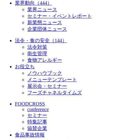
業界動向（444）
業界ニュース
セミナー・イベントレポート
新業態ニュース
企業団体ニュース
法令・食の安全（144）
法令対策
衛生管理
食物アレルギー
お役立ち
ノウハウブック
メニューテンプレート
展示会・セミナー
フーズチャネルタイムズ
FOODCROSS
conference
セミナー
特集記事
協賛企業
食品事故情報