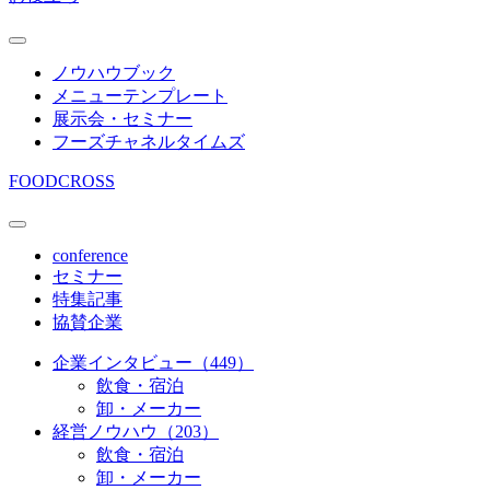
ノウハウブック
メニューテンプレート
展示会・セミナー
フーズチャネルタイムズ
FOODCROSS
conference
セミナー
特集記事
協賛企業
企業インタビュー（449）
飲食・宿泊
卸・メーカー
経営ノウハウ（203）
飲食・宿泊
卸・メーカー