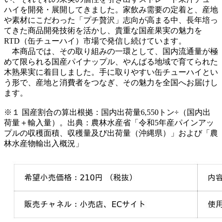
ハイを開発・展開してきました。家飲み需要の定着と、産地
や素材にこだわった「プチ贅沢」志向が高まる中、長年培っ
てきた商品開発技術を活かし、貴重な国産果実の魅力を
RTD（缶チューハイ）市場で発信し続けています。
本商品では、その取り組みの一環として、国内流通量が極
めて限られる国産パイナップル、やんばる地域で育てられた
木熟果実に着目しました。手に取りやすい缶チューハイとい
う形で、産地と消費者をつなぎ、その魅力を全国へお届けし
ます。
※１ 国産割合の算出根拠：国内出荷量6,550トン÷（国内出
荷量＋輸入量）。出典：農林水産省「令和5年産パインアッ
プルの収穫面積、収穫量及び出荷量（沖縄県）」および「農
林水産物輸出入概況」