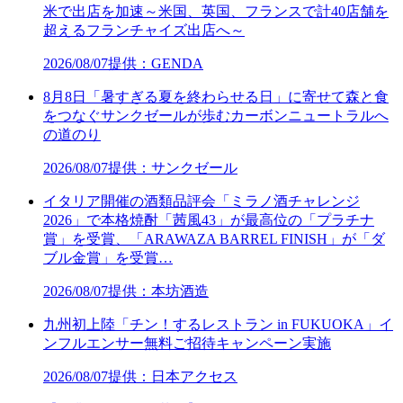
米で出店を加速～米国、英国、フランスで計40店舗を
超えるフランチャイズ出店へ～
2026/08/07
提供：GENDA
8月8日「暑すぎる夏を終わらせる日」に寄せて森と食
をつなぐサンクゼールが歩むカーボンニュートラルへ
の道のり
2026/08/07
提供：サンクゼール
イタリア開催の酒類品評会「ミラノ酒チャレンジ
2026」で本格焼酎「茜風43」が最高位の「プラチナ
賞」を受賞、「ARAWAZA BARREL FINISH」が「ダ
ブル金賞」を受賞…
2026/08/07
提供：本坊酒造
九州初上陸「チン！するレストラン in FUKUOKA」イ
ンフルエンサー無料ご招待キャンペーン実施
2026/08/07
提供：日本アクセス