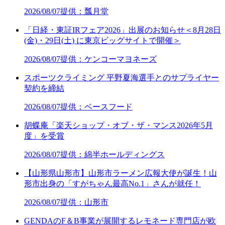
2026/08/07
提供：瓢月堂
「日経・東証IRフェア2026」出展のお知らせ＜8月28日
(金)・29日(土) に東京ビッグサイトで開催＞
2026/08/07
提供：ケンコーマヨネーズ
スポーツクライミング 平野夏海選手とのサプライヤー
契約を締結
2026/08/07
提供：ベースフード
胡蝶庵「楽天ショップ・オブ・ザ・マンス2026年5月
度」を受賞
2026/08/07
提供：綿半ホールディングス
【山形県山形市】山形市ラーメン広報大使が誕生！山
形市出身の「すがちゃん最高No.1」さんが就任！
2026/08/07
提供：山形市
GENDAのF＆B事業が展開するレモネード専門店が欧