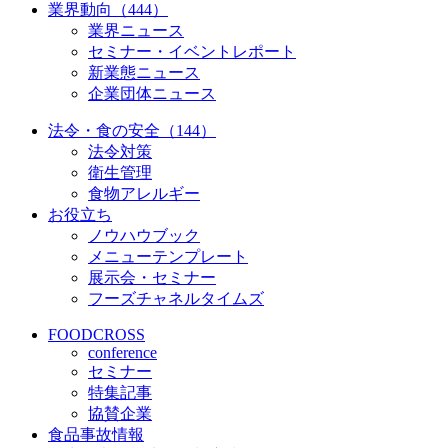
業界動向（444）
業界ニュース
セミナー・イベントレポート
新業態ニュース
企業団体ニュース
法令・食の安全（144）
法令対策
衛生管理
食物アレルギー
お役立ち
ノウハウブック
メニューテンプレート
展示会・セミナー
フーズチャネルタイムズ
FOODCROSS
conference
セミナー
特集記事
協賛企業
食品事故情報