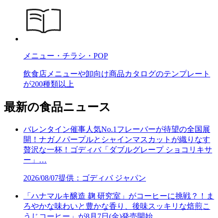
メニュー・チラシ・POP
飲食店メニューや卸向け商品カタログのテンプレート
が200種類以上
最新の食品ニュース
バレンタイン催事人気No.1フレーバーが待望の全国展
開！ナガノパープルとシャインマスカットが織りなす
贅沢な一杯！ゴディバ「ダブルグレープ ショコリキサ
ー」…
2026/08/07
提供：ゴディバ ジャパン
「ハナマルキ醸造 麹 研究室」がコーヒーに挑戦？！ま
ろやかな味わいと豊かな香り、後味スッキリな焙煎こ
うじコーヒー」が8月7日(金)発売開始