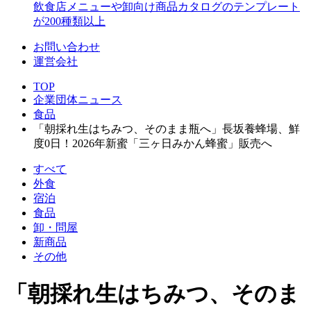
飲食店メニューや卸向け商品カタログのテンプレート
が200種類以上
お問い合わせ
運営会社
TOP
企業団体ニュース
食品
「朝採れ生はちみつ、そのまま瓶へ」長坂養蜂場、鮮
度0日！2026年新蜜「三ヶ日みかん蜂蜜」販売へ
すべて
外食
宿泊
食品
卸・問屋
新商品
その他
「朝採れ生はちみつ、そのま