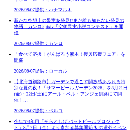
2026/08/07
提供：ハナマルキ
新たな空想上の果実を発見!?まだ誰も知らない発見の
物語 カンロ×pixiv「空想果実小説コンテスト」を開
催
2026/08/07
提供：カンロ
「食べて応援！がんばろう熊本！復興応援フェア」を
開催
2026/08/07
提供：ローカル
【北海道釧路市】ガーデンで過ごす開放感あふれる特
別な夏の夜！「サマービールガーデン2026」を8月21日
(金)・22日(土)にアール・ベル・アンジェ釧路にて開
催！…
2026/08/07
提供：ベルコ
今年で3年目「そらとしば バットビールプロジェク
ト」8月7日（金）より参加者募集開始 初の道外イベン