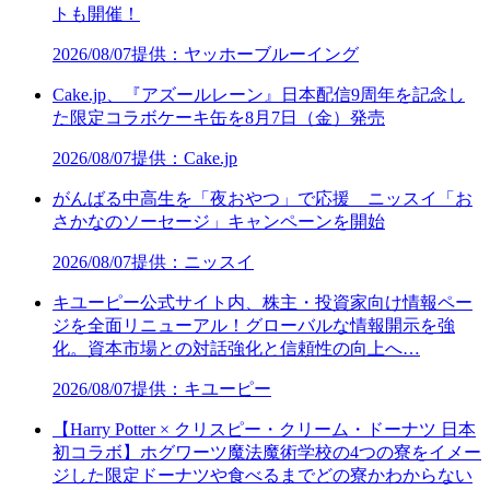
トも開催！
2026/08/07
提供：ヤッホーブルーイング
Cake.jp、『アズールレーン』日本配信9周年を記念し
た限定コラボケーキ缶を8月7日（金）発売
2026/08/07
提供：Cake.jp
がんばる中高生を「夜おやつ」で応援 ニッスイ「お
さかなのソーセージ」キャンペーンを開始
2026/08/07
提供：ニッスイ
キユーピー公式サイト内、株主・投資家向け情報ペー
ジを全面リニューアル！グローバルな情報開示を強
化。資本市場との対話強化と信頼性の向上へ…
2026/08/07
提供：キユーピー
【Harry Potter × クリスピー・クリーム・ドーナツ 日本
初コラボ】ホグワーツ魔法魔術学校の4つの寮をイメー
ジした限定ドーナツや食べるまでどの寮かわからない