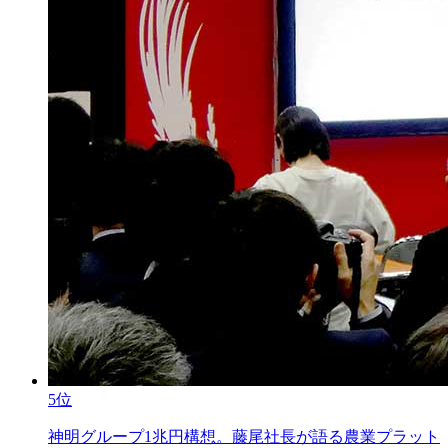
5位
神明グループ1兆円構想。藤尾社長が語る農業プラット