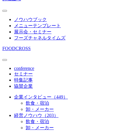
ノウハウブック
メニューテンプレート
展示会・セミナー
フーズチャネルタイムズ
FOODCROSS
conference
セミナー
特集記事
協賛企業
企業インタビュー（449）
飲食・宿泊
卸・メーカー
経営ノウハウ（203）
飲食・宿泊
卸・メーカー