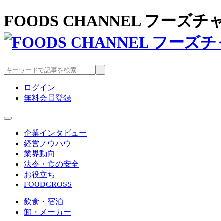
FOODS CHANNEL フー
ログイン
無料会員登録
企業インタビュー
経営ノウハウ
業界動向
法令・食の安全
お役立ち
FOODCROSS
飲食・宿泊
卸・メーカー