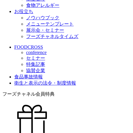
食物アレルギー
お役立ち
ノウハウブック
メニューテンプレート
展示会・セミナー
フーズチャネルタイムズ
FOODCROSS
conference
セミナー
特集記事
協賛企業
食品事故情報
衛生と表示の法令・制度情報
フーズチャネル会員特典