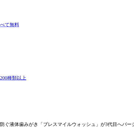
べて無料
00種類以上
を防ぐ液体歯みがき「ブレスマイルウォッシュ」が3代目へバー