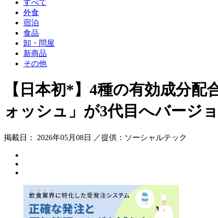
すべて
外食
宿泊
食品
卸・問屋
新商品
その他
【日本初*】4種の有効成分
ォッシュ」が3代目へバージ
掲載日： 2026年05月08日 ／提供：ソーシャルテック