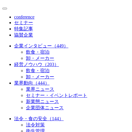
conference
セミナー
特集記事
協賛企業
企業インタビュー（449）
飲食・宿泊
卸・メーカー
経営ノウハウ（203）
飲食・宿泊
卸・メーカー
業界動向（444）
業界ニュース
セミナー・イベントレポート
新業態ニュース
企業団体ニュース
法令・食の安全（144）
法令対策
衛生管理