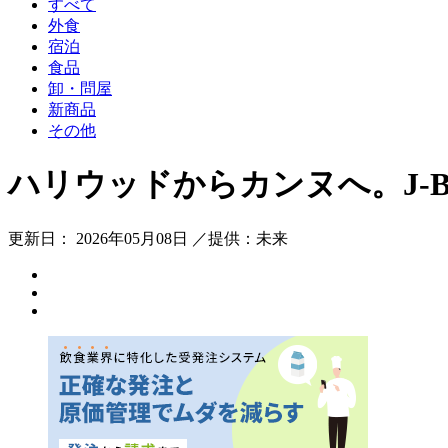
すべて
外食
宿泊
食品
卸・問屋
新商品
その他
ハリウッドからカンヌへ。J-Be
更新日： 2026年05月08日 ／提供：未来