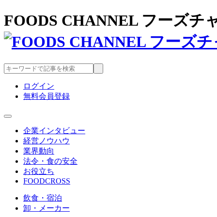
FOODS CHANNEL フー
ログイン
無料会員登録
企業インタビュー
経営ノウハウ
業界動向
法令・食の安全
お役立ち
FOODCROSS
飲食・宿泊
卸・メーカー