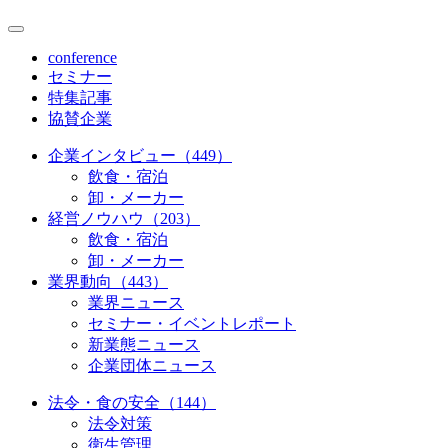
conference
セミナー
特集記事
協賛企業
企業インタビュー（449）
飲食・宿泊
卸・メーカー
経営ノウハウ（203）
飲食・宿泊
卸・メーカー
業界動向（443）
業界ニュース
セミナー・イベントレポート
新業態ニュース
企業団体ニュース
法令・食の安全（144）
法令対策
衛生管理