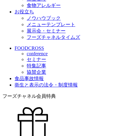
食物アレルギー
お役立ち
ノウハウブック
メニューテンプレート
展示会・セミナー
フーズチャネルタイムズ
FOODCROSS
conference
セミナー
特集記事
協賛企業
食品事故情報
衛生と表示の法令・制度情報
フーズチャネル会員特典