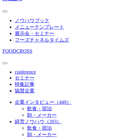
ノウハウブック
メニューテンプレート
展示会・セミナー
フーズチャネルタイムズ
FOODCROSS
conference
セミナー
特集記事
協賛企業
企業インタビュー（449）
飲食・宿泊
卸・メーカー
経営ノウハウ（203）
飲食・宿泊
卸・メーカー