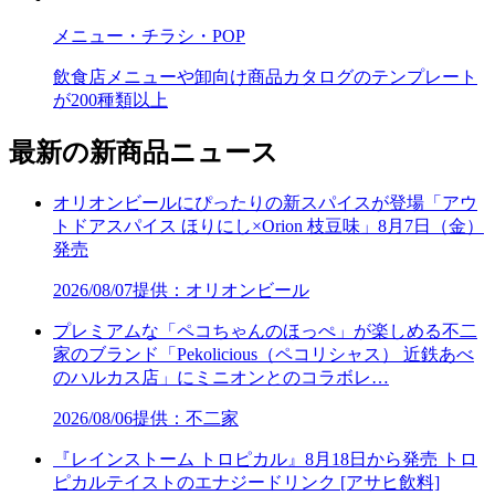
メニュー・チラシ・POP
飲食店メニューや卸向け商品カタログのテンプレート
が200種類以上
最新の新商品ニュース
オリオンビールにぴったりの新スパイスが登場「アウ
トドアスパイス ほりにし×Orion 枝豆味」8月7日（金）
発売
2026/08/07
提供：オリオンビール
プレミアムな「ペコちゃんのほっぺ」が楽しめる不二
家のブランド「Pekolicious（ペコリシャス） 近鉄あべ
のハルカス店」にミニオンとのコラボレ…
2026/08/06
提供：不二家
『レインストーム トロピカル』8月18日から発売 トロ
ピカルテイストのエナジードリンク [アサヒ飲料]