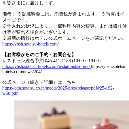
を皆さまにお届けします。
備考： ※記載料金には、消費税が含まれます。 ※写真はイ
メージです。
※仕入れの状況により、一部料理内容の変更、または盛り付
け等が変わる場合がございます。
※最新の情報はホテル公式ホームページをご確認くだ
さい。
https://ybsh.sotetsu-hotels.com/
【お客様からのご予約・お問合せ】
レストラン総合予約 045-411-1188 (10:00～19:00）
https://ybsh.sotetsu-hotels.com/restaurants/dorer/
https://ybsh.sotetsu-
hotels.com/news/204/
公式ページ（続き・詳細）はこちら
https://cdn.sotetsu.co.jp/media/2025/pressrelease/pdf/r25-192-
w5u.pdf