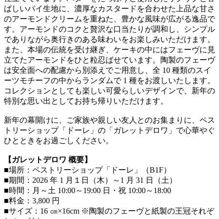
ばしいパイ生地に、濃厚なカスタードを合わせた上品な甘さ
のアーモンドクリームを重ねた、豊かな風味が広がる逸品で
す。アーモンドのコクと贅沢な口当たりが調和し、シンプル
でありながら奥行きのある味わいをお楽しみいただけます。
また、本場の伝統を受け継ぎ、ケーキの中にはフェーヴに見
立てたアーモンドをひと粒忍ばせています。陶製のフェーヴ
は安全面への配慮から別添えでご用意し、全 10 種類のスイ
ーツモチーフの中からランダムで 1 種をお渡しいたします。
コレクションとしても楽しい可愛らしいデザインで、新年の
特別な思い出としてお持ち帰りいただけます。
新年の幕開けに、ご家族や親しい友人とのお集まりに、ペス
トリーショップ「ドーレ」の「ガレットデロワ」で心華やぐ
ひとときをお過ごしください。
【ガレットデロワ 概要】
■場所：ペストリーショップ「ドーレ」（B1F）
■期間：2026 年 1 月１日（木）～1 月 31 日（土）
■時間：月～土 10:00～19:00 日・祝 10:00～18:00
■料金：3,800 円
■サイズ：16 ㎝×16cm ※陶製のフェーヴと紙製の王冠それぞ