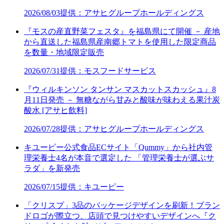
2026/08/03
提供：アサヒグループホールディングス
『モスの産直野菜フェスタ』を福島県にて開催 － 産地
から直送した福島県産南郷トマトを使用した限定商品
を数量・地域限定販売
2026/07/31
提供：モスフードサービス
『ウィルキンソン タンサン マスカットスカッシュ』8
月11日発売 － 無糖ながら甘みと酸味が味わえる果汁炭
酸水 [アサヒ飲料]
2026/07/28
提供：アサヒグループホールディングス
キユーピー公式食品ECサイト「Qummy」から社内管
理栄養士4名が本音で選定した 「管理栄養士が選ぶサ
ラダ」を新発売
2026/07/15
提供：キユーピー
「クリスプ」3品のパッケージデザインを刷新！ブラン
ドロゴが際立つ、店頭で見つけやすいデザインへ『ク