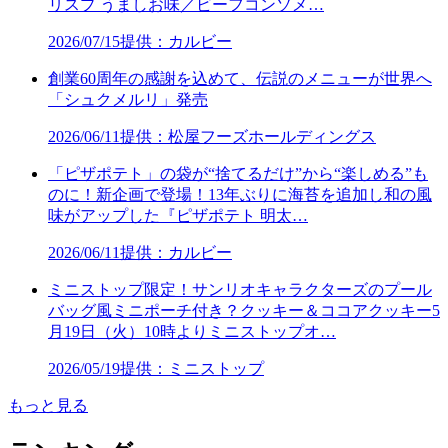
リスプ うましお味／ビーフコンソメ…
2026/07/15
提供：カルビー
創業60周年の感謝を込めて、伝説のメニューが世界へ
「シュクメルリ」発売
2026/06/11
提供：松屋フーズホールディングス
「ピザポテト」の袋が“捨てるだけ”から“楽しめる”も
のに！新企画で登場！13年ぶりに海苔を追加し和の風
味がアップした『ピザポテト 明太…
2026/06/11
提供：カルビー
ミニストップ限定！サンリオキャラクターズのプール
バッグ風ミニポーチ付き？クッキー＆ココアクッキー5
月19日（火）10時よりミニストップオ…
2026/05/19
提供：ミニストップ
もっと見る