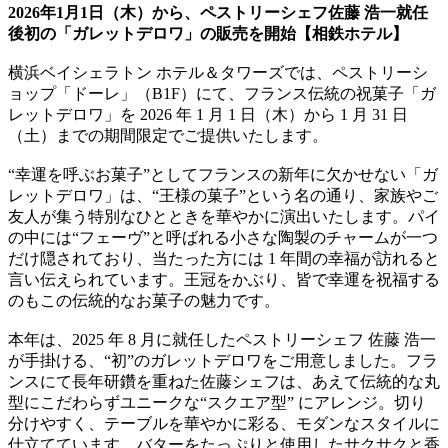
2026年1月1日（木）から、ペストリーシェフ佐藤 浩一就任
後初の「ガレットデロワ」の販売を開始【相鉄ホテル】
横浜ベイシェラトン ホテル＆タワーズでは、ペストリーシ
ョップ「ドーレ」（B1F）にて、フランス伝統の祝菓子「ガ
レットデロワ」を 2026 年 1 月 1 日（木）から 1 月 31 日
（土）までの期間限定でご提供いたします。
“幸運を呼ぶお菓子”としてフランスの新年に欠かせない「ガ
レットデロワ」は、“王様の菓子”という名の通り、家族やご
友人が集う特別なひとときを華やかに演出いたします。パイ
の中には“フェーヴ”と呼ばれる小さな陶製のチャームが一つ
だけ隠されており、当たった方には 1 年間の幸福が訪れると
言い伝えられています。王冠をかぶり、皆で幸運を祝福する
のもこの伝統的なお菓子の魅力です。
本年は、2025 年 8 月に就任したペストリーシェフ 佐藤 浩一
が手掛ける、“初”のガレットデロワをご用意しました。フラ
ンスにて長年研鑽を重ねた佐藤シェフは、あえて伝統的な丸
型にこだわらずユニークな“スクエア型” にアレンジ。切り
分けやすく、テーブルを華やかに彩る、モダンなスタイルに
仕立てています。バターをたっぷりと使用したサクサクと香