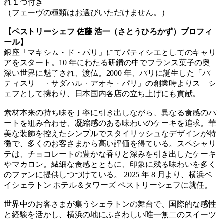
れ１つ付き
（フェーヴの種類はお選びいただけません。）
【ペストリーシェフ 佐藤 浩一（さとうひろかず）プロフィ
ール】
銀座「マキシム・ド・パリ」にてパティシエとしてのキャリ
アをスタート。10 年にわたる研鑽の中でフランス菓子の奥
深い世界に魅了され、渡仏。2000 年、パリに誕生した「パ
ティスリー・サダハル・アオキ・パリ」の創業時よりスーシ
ェフとして携わり、日本国内各店の立ち上げにも貢献。
素材本来の持ち味を丁寧に引き出しながら、異なる食感のパ
ートを組み合わせ、凝縮感のある味わいのケーキを追求。華
美な装飾を控えたシンプルでスタイリッシュなデザインが特
徴で、多くのお客さまから高い評価を得ている。スペシャリ
テは、チョコレートの豊かな香りと深みを引き出したケーキ
やマカロン。繊細な食感とともに、印象に残る味わいを多く
のファンに提供しつづけている。 2025 年 8 月より、横浜ベ
イシェラトン ホテル＆タワーズ ペストリーシェフに就任。
世界中のお客さまが集うシェラトンの舞台で、国際的な感性
と経験を活かし、横浜の地にふさわしい唯一無二のスイーツ