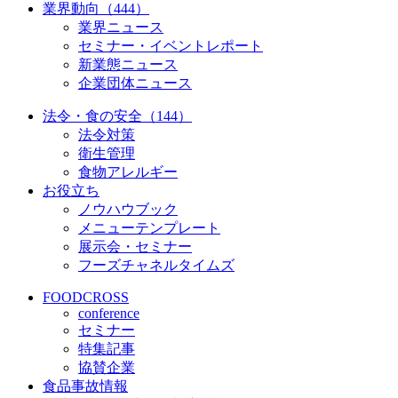
業界動向（444）
業界ニュース
セミナー・イベントレポート
新業態ニュース
企業団体ニュース
法令・食の安全（144）
法令対策
衛生管理
食物アレルギー
お役立ち
ノウハウブック
メニューテンプレート
展示会・セミナー
フーズチャネルタイムズ
FOODCROSS
conference
セミナー
特集記事
協賛企業
食品事故情報