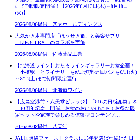
にて期間限定開催！【2026年8月13日(木)～8月18日
(火)】…
2026/08/08
提供：穴太ホールディングス
人気かき氷専門店「ほうせき箱」と美容サプリ
「LIPOCERA」のコラボを実施
2026/08/08
提供：佐藤薬品工業
【北海道ワイン】おたるワインギャラリーお盆企画！
「小樽駅」とワイナリーを結ぶ無料巡回バスを8/11(火)
～8/15(土)まで期間限定運行
2026/08/08
提供：北海道ワイン
【広島空港前・八天堂ビレッジ】「810の日感謝祭」＆
「10周年記念」開催、お盆のお出かけにも！お得な限
定セットや家族で楽しめる体験型コンテンツ…
2026/08/08
提供：八天堂
JAL国際線ファーストクラスに15年間選ばれ続けた日