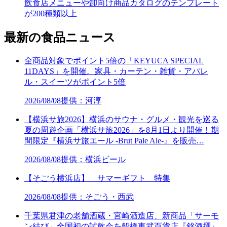
飲食店メニューや卸向け商品カタログのテンプレート
が200種類以上
最新の食品ニュース
全商品対象でポイント5倍の「KEYUCA SPECIAL
11DAYS」を開催。家具・カーテン・雑貨・アパレ
ル・スイーツがポイント5倍
2026/08/08
提供：河淳
【横浜サ旅2026】横浜のサウナ・グルメ・観光を巡る
夏の周遊企画「横浜サ旅2026」を8月1日より開催！期
間限定『横浜サ旅エール -Brut Pale Ale-』を販売…
2026/08/08
提供：横浜ビール
【そごう横浜店】 サマーギフト 特集
2026/08/08
提供：そごう・西武
千葉県君津の老舗酒蔵・宮崎酒造店、新商品「サーモ
ン結び」全国初の試飲会を船橋東武百貨店『銘酒撰』