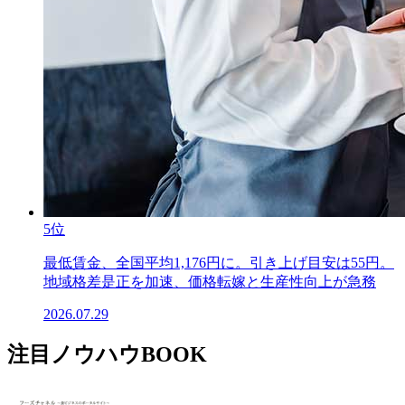
5位
最低賃金、全国平均1,176円に。引き上げ目安は55円。
地域格差是正を加速、価格転嫁と生産性向上が急務
2026.07.29
注目ノウハウBOOK