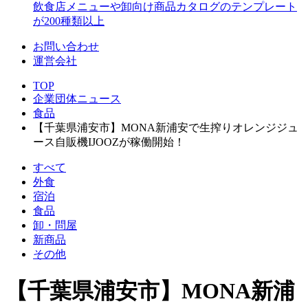
飲食店メニューや卸向け商品カタログのテンプレート
が200種類以上
お問い合わせ
運営会社
TOP
企業団体ニュース
食品
【千葉県浦安市】MONA新浦安で生搾りオレンジジュ
ース自販機IJOOZが稼働開始！
すべて
外食
宿泊
食品
卸・問屋
新商品
その他
【千葉県浦安市】MONA新浦