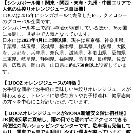
【シンガポール発！関東・関西・東海・九州・中国エリアで
人気の生搾りオレンジジュース自販機】
IJOOZは2016年にシンガポールで創業したIoTテクノロジー
のグローバル企業です。
シンガポール本土で約1,400台が稼働しているほか、36ヵ国
に展開し、世界中で人気となっています。
日本には
2023年4月に上陸以降
、現在は東京都、神奈川県、
千葉県、埼玉県、茨城県、栃木県、群馬県、山梨県、大阪
府、京都府、兵庫県、奈良県、滋賀県、和歌山県、愛知県、
三重県、岐阜県、静岡県、福岡県、熊本県、長崎県、佐賀
県、広島県、岡山県、山口県に
約1,750台以上
設置していま
す。
【 IJOOZ オレンジジュースの特徴 】
お手頃な価格でお手軽に美味しい生絞りオレンジジュースが
味わえると、トレンドに敏感な方々やお子様連れ、健康志向
の方々を中心にご好評いただいています。
【 IJOOZオレンジジュースがMONA新浦安２階に初登場】
JR新浦安駅に直結し、雨の日でも濡れずにアクセスできる
利便性の高いショッピングセンターです。駐車場も完備して
おり、電車でも車でも利用しやすい環境が整っています。館