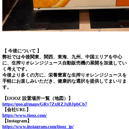
【 今後について 】
弊社では今後関東、関西、東海、九州、中国エリアを中心
に、生搾りオレンジジュース自動販売機の展開を加速してい
く考えです。
今後より多くの方に、栄養豊富な生搾りオレンジジュースを
手軽にお楽しみいただき、健康的な選択を提供してまいりま
す。
【IJOOZ 設置場所一覧（地図）】
https://goo.gl/maps/GRv7ZxRZJxBJpbCb7
【会社URL】
https://www.ijooz.com/
【Instagram】
https://www.instagram.com/ijooz_jp/