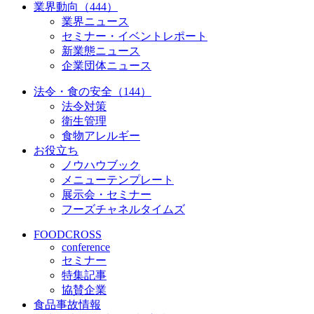
業界動向（444）
業界ニュース
セミナー・イベントレポート
新業態ニュース
企業団体ニュース
法令・食の安全（144）
法令対策
衛生管理
食物アレルギー
お役立ち
ノウハウブック
メニューテンプレート
展示会・セミナー
フーズチャネルタイムズ
FOODCROSS
conference
セミナー
特集記事
協賛企業
食品事故情報