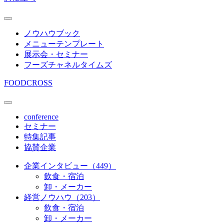
ノウハウブック
メニューテンプレート
展示会・セミナー
フーズチャネルタイムズ
FOODCROSS
conference
セミナー
特集記事
協賛企業
企業インタビュー（449）
飲食・宿泊
卸・メーカー
経営ノウハウ（203）
飲食・宿泊
卸・メーカー