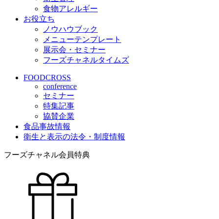
食物アレルギー
お役立ち
ノウハウブック
メニューテンプレート
展示会・セミナー
フーズチャネルタイムズ
FOODCROSS
conference
セミナー
特集記事
協賛企業
食品事故情報
衛生と表示の法令・制度情報
フーズチャネル会員特典