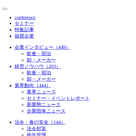
conference
セミナー
特集記事
協賛企業
企業インタビュー（449）
飲食・宿泊
卸・メーカー
経営ノウハウ（203）
飲食・宿泊
卸・メーカー
業界動向（444）
業界ニュース
セミナー・イベントレポート
新業態ニュース
企業団体ニュース
法令・食の安全（144）
法令対策
衛生管理