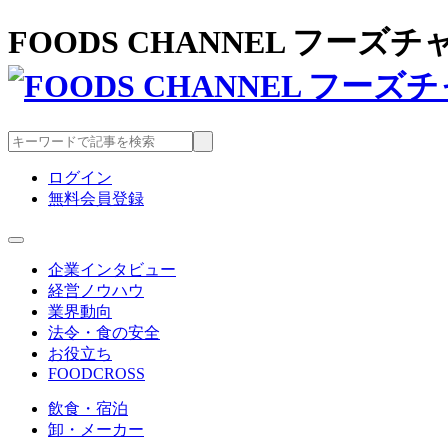
FOODS CHANNEL フー
ログイン
無料会員登録
企業インタビュー
経営ノウハウ
業界動向
法令・食の安全
お役立ち
FOODCROSS
飲食・宿泊
卸・メーカー