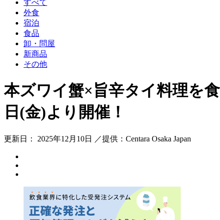
すべて
外食
宿泊
食品
卸・問屋
新商品
その他
本ズワイ蟹×旨辛タイ料理を食べ
日(金)より開催！
更新日： 2025年12月10日 ／提供：Centara Osaka Japan