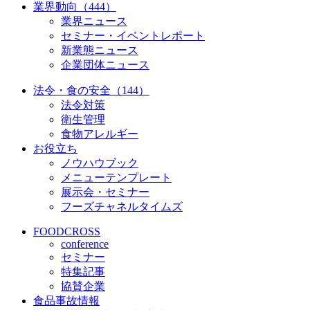
業界動向（444）
業界ニュース
セミナー・イベントレポート
新業態ニュース
企業団体ニュース
法令・食の安全（144）
法令対策
衛生管理
食物アレルギー
お役立ち
ノウハウブック
メニューテンプレート
展示会・セミナー
フーズチャネルタイムズ
FOODCROSS
conference
セミナー
特集記事
協賛企業
食品事故情報