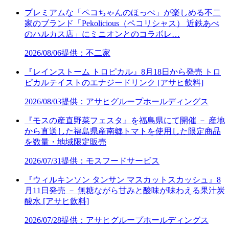
プレミアムな「ペコちゃんのほっぺ」が楽しめる不二
家のブランド「Pekolicious（ペコリシャス） 近鉄あべ
のハルカス店」にミニオンとのコラボレ…
2026/08/06
提供：不二家
『レインストーム トロピカル』8月18日から発売 トロ
ピカルテイストのエナジードリンク [アサヒ飲料]
2026/08/03
提供：アサヒグループホールディングス
『モスの産直野菜フェスタ』を福島県にて開催 － 産地
から直送した福島県産南郷トマトを使用した限定商品
を数量・地域限定販売
2026/07/31
提供：モスフードサービス
『ウィルキンソン タンサン マスカットスカッシュ』8
月11日発売 － 無糖ながら甘みと酸味が味わえる果汁炭
酸水 [アサヒ飲料]
2026/07/28
提供：アサヒグループホールディングス