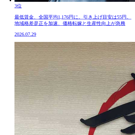
3位
最低賃金、全国平均1,176円に。引き上げ目安は55円。
地域格差是正を加速、価格転嫁と生産性向上が急務
2026.07.29