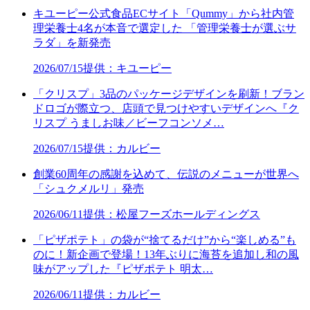
キユーピー公式食品ECサイト「Qummy」から社内管
理栄養士4名が本音で選定した 「管理栄養士が選ぶサ
ラダ」を新発売
2026/07/15
提供：キユーピー
「クリスプ」3品のパッケージデザインを刷新！ブラン
ドロゴが際立つ、店頭で見つけやすいデザインへ『ク
リスプ うましお味／ビーフコンソメ…
2026/07/15
提供：カルビー
創業60周年の感謝を込めて、伝説のメニューが世界へ
「シュクメルリ」発売
2026/06/11
提供：松屋フーズホールディングス
「ピザポテト」の袋が“捨てるだけ”から“楽しめる”も
のに！新企画で登場！13年ぶりに海苔を追加し和の風
味がアップした『ピザポテト 明太…
2026/06/11
提供：カルビー