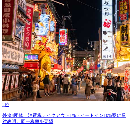
2位
外食4団体、消費税テイクアウト1%・イートイン10%案に反
対表明。同一税率を要望