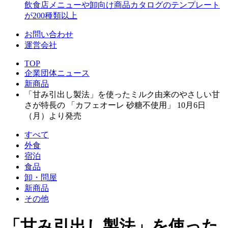
飲食店メニューや卸向け商品カタログのテンプレート
が200種類以上
お問い合わせ
運営会社
TOP
企業団体ニュース
新商品
「甘み引出し製法」を使ったミルク由来のやさしい甘
さが特長の 「カフェオーレ 砂糖不使用」 10月6日
（月）より発売
すべて
外食
宿泊
食品
卸・問屋
新商品
その他
「甘み引出し製法」を使った