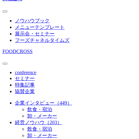
ノウハウブック
メニューテンプレート
展示会・セミナー
フーズチャネルタイムズ
FOODCROSS
conference
セミナー
特集記事
協賛企業
企業インタビュー（449）
飲食・宿泊
卸・メーカー
経営ノウハウ（203）
飲食・宿泊
卸・メーカー