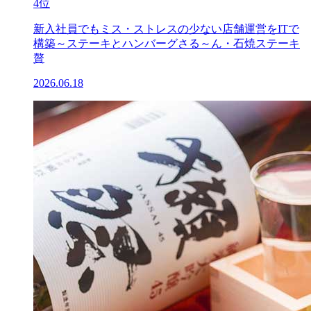
4位
新入社員でもミス・ストレスの少ない店舗運営をITで
構築～ステーキとハンバーグさる～ん・石焼ステーキ
贅
2026.06.18