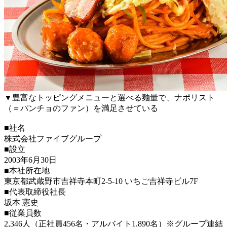
▼豊富なトッピングメニューと選べる麺量で、ナポリスト
（＝パンチョのファン）を満足させている
■社名
株式会社ファイブグループ
■設立
2003年6月30日
■本社所在地
東京都武蔵野市吉祥寺本町2-5-10 いちご吉祥寺ビル7F
■代表取締役社長
坂本 憲史
■従業員数
2,346人（正社員456名・アルバイト1,890名）※グループ連結