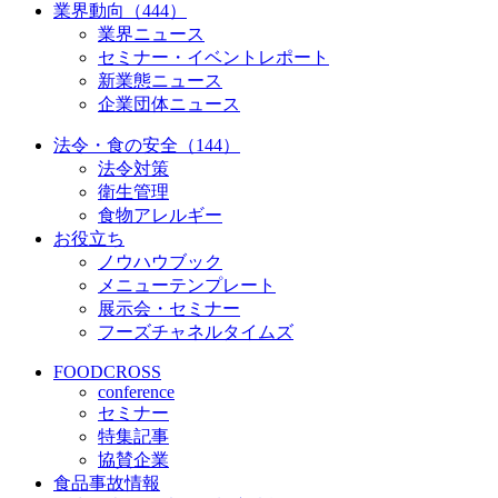
業界動向（444）
業界ニュース
セミナー・イベントレポート
新業態ニュース
企業団体ニュース
法令・食の安全（144）
法令対策
衛生管理
食物アレルギー
お役立ち
ノウハウブック
メニューテンプレート
展示会・セミナー
フーズチャネルタイムズ
FOODCROSS
conference
セミナー
特集記事
協賛企業
食品事故情報