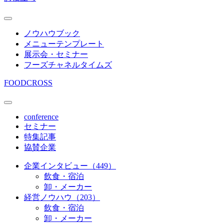
ノウハウブック
メニューテンプレート
展示会・セミナー
フーズチャネルタイムズ
FOODCROSS
conference
セミナー
特集記事
協賛企業
企業インタビュー（449）
飲食・宿泊
卸・メーカー
経営ノウハウ（203）
飲食・宿泊
卸・メーカー