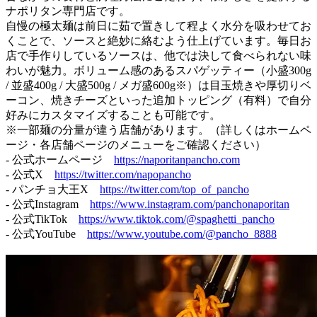
ナポリタン専門店です。
自慢の極太麺は前日に茹で置きして程よく水分を吸わせてお
くことで、ソースと絶妙に絡むよう仕上げています。毎日お
店で手作りしているソースは、他では決して食べられない味
わいが魅力。ボリューム感のあるスパゲッティー（小盛300g
/ 並盛400g / 大盛500g / メガ盛600g※）は目玉焼きや厚切りベ
ーコン、焼きチーズといった追加トッピング（有料）で自分
好みにカスタマイズすることも可能です。
※一部麺の分量が違う店舗があります。（詳しくはホームペ
ージ・各店舗ページのメニューをご確認ください）
- 公式ホームページ
https://naporitanpancho.com
- 公式X
https://twitter.com/napopancho
- パンチョ大王X
https://twitter.com/top_of_pancho
- 公式Instagram
https://www.instagram.com/panchonaporitan
- 公式TikTok
https://www.tiktok.com/@spaghetti_pancho
- 公式YouTube
https://www.youtube.com/@pancho_8888