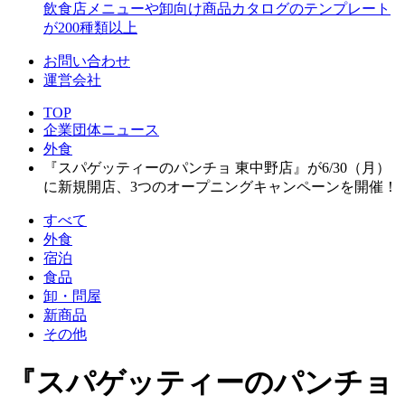
飲食店メニューや卸向け商品カタログのテンプレート
が200種類以上
お問い合わせ
運営会社
TOP
企業団体ニュース
外食
『スパゲッティーのパンチョ 東中野店』が6/30（月）
に新規開店、3つのオープニングキャンペーンを開催！
すべて
外食
宿泊
食品
卸・問屋
新商品
その他
『スパゲッティーのパンチョ