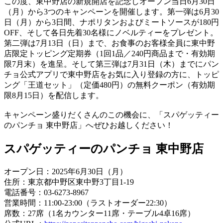
この度、東中野店の新規開店を記念しオープン当日6月30日
（月）から3つのキャンペーンを開催します。第一弾は6月30
日（月）から3日間、ナポリタンおよびミートソースが180円
OFF、そして各日先着30名様にノベルティーをプレゼント。
第二弾は7月13日（日）まで、お食事のお客様全員に東中野
店限定トッピング定期券（1回1品／240円商品まで・有効期
限7月末）を進呈。そして第三弾は7月31日（木）までにパン
チョ公式アプリで東中野店をお気に入り登録の方に、トッピ
ング「王道セット」（定価480円）の無料クーポン（有効期
限8月15日）を配信します。
キャンペーン盛りだくさんのこの機会に、「スパゲッティー
のパンチョ 東中野店」へぜひお越しください！
スパゲッティーのパンチョ 東中野店
オープン日：2025年6月30日（月）
住所：東京都中野区東中野3丁目1-19
電話番号：03-6273-8967
営業時間：11:00-23:00（ラストオーダー22:30）
席数：27席（1名カウンター11席・テーブル4卓16席）