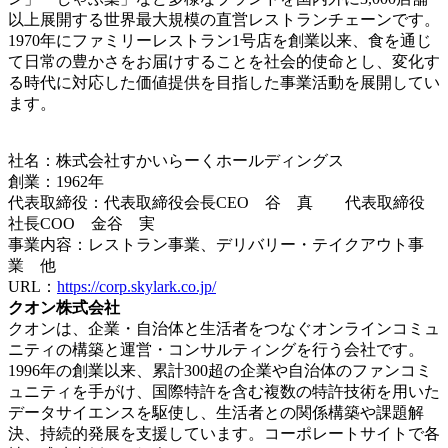
以上展開する世界最大規模の直営レストランチェーンです。
1970年にファミリーレストラン1号店を創業以来、食を通じ
て日常の豊かさをお届けすることを社会的使命とし、変化す
る時代に対応した価値提供を目指した事業活動を展開してい
ます。
社名：株式会社すかいらーくホールディングス
創業：1962年
代表取締役：代表取締役会長CEO 谷 真 代表取締役
社長COO 金谷 実
事業内容：レストラン事業、デリバリー・テイクアウト事
業 他
URL：
https://corp.skylark.co.jp/
クオン株式会社
クオンは、企業・自治体と生活者をつなぐオンラインコミュ
ニティの構築と運営・コンサルティングを行う会社です。
1996年の創業以来、累計300超の企業や自治体のファンコミ
ュニティを手がけ、国際特許を含む複数の特許技術を用いた
データサイエンスを駆使し、生活者との関係構築や課題解
決、持続的発展を支援しています。コーポレートサイトで各