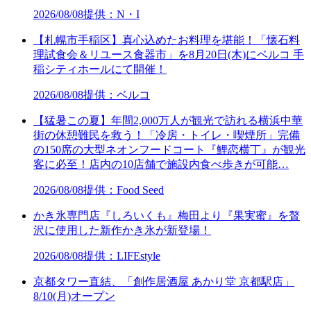
2026/08/08
提供：N・I
【札幌市手稲区】真心込めたお料理を堪能！「懐石料
理試食会＆リユース食器市」を8月20日(木)にベルコ 手
稲シティホールにて開催！
2026/08/08
提供：ベルコ
【猛暑この夏】年間2,000万人が観光で訪れる横浜中華
街の休憩難民を救う！「冷房・トイレ・喫煙所」完備
の150席の大型ネオンフードコート『鯉恋横丁』が観光
客に必至！店内の10店舗で施設内食べ歩きが可能…
2026/08/08
提供：Food Seed
かき氷専門店『しろいくも』梅田より『果実蜜』を贅
沢に使用した新作かき氷が新登場！
2026/08/08
提供：LIFEstyle
京都タワー直結、「創作居酒屋 あかり堂 京都駅店」
8/10(月)オープン