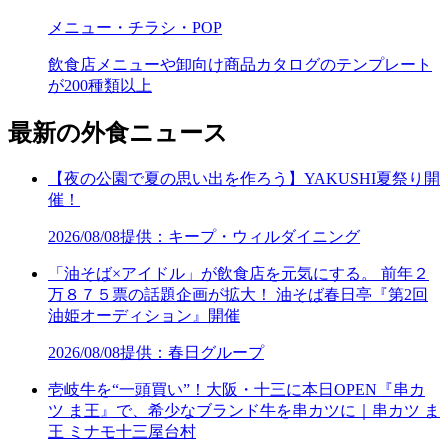
メニュー・チラシ・POP
飲食店メニューや卸向け商品カタログのテンプレート
が200種類以上
最新の外食ニュース
【夜の公園で夏の思い出を作ろう】YAKUSHI夏祭り開
催！
2026/08/08
提供：キープ・ウィルダイニング
「油そば×アイドル」が飲食店を元気にする。 前年２
万８７５票の話題企画が拡大！ 油そば春日亭『第2回
油姫オーディション』開催
2026/08/08
提供：春日グループ
壱岐牛を“一頭買い”！大阪・十三に本日OPEN『串カ
ツ ま王』で、希少なブランド牛を串カツに｜串カツ ま
王 ミナモ十三屋台村