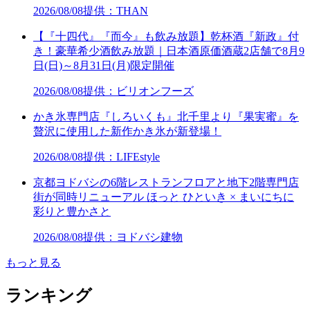
2026/08/08
提供：THAN
【『十四代』『而今』も飲み放題】乾杯酒『新政』付
き！豪華希少酒飲み放題｜日本酒原価酒蔵2店舗で8月9
日(日)～8月31日(月)限定開催
2026/08/08
提供：ビリオンフーズ
かき氷専門店『しろいくも』北千里より『果実蜜』を
贅沢に使用した新作かき氷が新登場！
2026/08/08
提供：LIFEstyle
京都ヨドバシの6階レストランフロアと地下2階専門店
街が同時リニューアル ほっと ひといき × まいにちに
彩りと豊かさと
2026/08/08
提供：ヨドバシ建物
もっと見る
ランキング