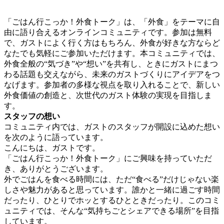
「ごはん行こっか！外食トーク」は、「外食」をテーマに自
由に語り合えるオンラインコミュニティです。参加は無料
で、ガストによく行く方はもちろん、外食が好きな方ならど
なたでも気軽にご参加いただけます。本コミュニティでは、
外食全般の“気づき”や“想い”を共有し、ときにガストにまつ
わる話題も交えながら、未来のガストづくりにアイデアをつ
なげます。参加者の多様な視点を取り入れることで、新しい
外食価値の創造と、次世代のガスト体験の実現を目指しま
す。
スタッフの想い
コミュニティ内では、ガストのスタッフが開設に込めた想い
を次のように語っています。
こんにちは、ガストです。
「ごはん行こっか！外食トーク」にご興味を持っていただ
き、ありがとうございます。
外でごはんを食べる時間には、ただ“食べる”だけじゃない楽
しさや魅力があると思っています。誰かと一緒に過ごす時間
だったり、ひとりでホッとするひとときだったり。このコミ
ュニティでは、そんな“気持ちごとシェアできる場所”を目指
しています。