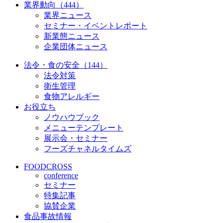
業界動向（444）
業界ニュース
セミナー・イベントレポート
新業態ニュース
企業団体ニュース
法令・食の安全（144）
法令対策
衛生管理
食物アレルギー
お役立ち
ノウハウブック
メニューテンプレート
展示会・セミナー
フーズチャネルタイムズ
FOODCROSS
conference
セミナー
特集記事
協賛企業
食品事故情報