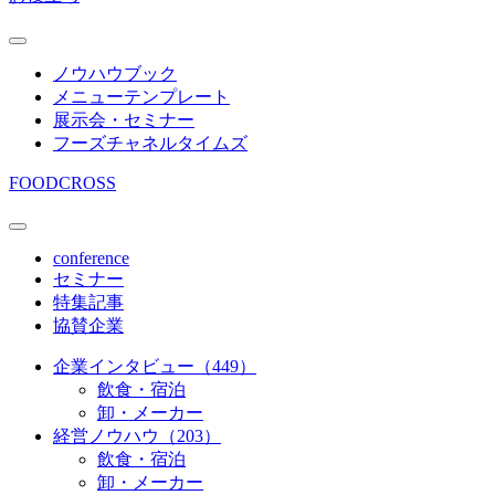
ノウハウブック
メニューテンプレート
展示会・セミナー
フーズチャネルタイムズ
FOODCROSS
conference
セミナー
特集記事
協賛企業
企業インタビュー（449）
飲食・宿泊
卸・メーカー
経営ノウハウ（203）
飲食・宿泊
卸・メーカー