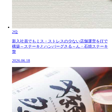
2位
新入社員でもミス・ストレスの少ない店舗運営をITで
構築～ステーキとハンバーグさる～ん・石焼ステーキ
贅
2026.06.18