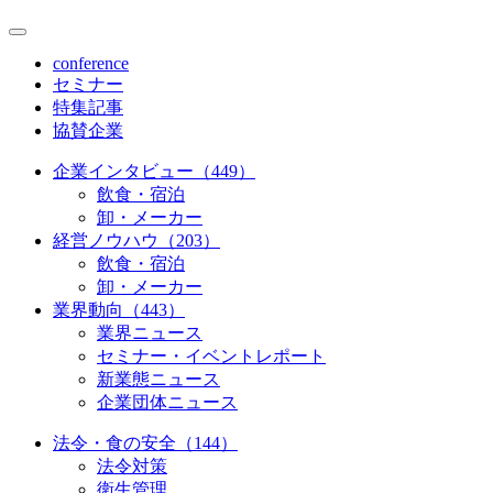
conference
セミナー
特集記事
協賛企業
企業インタビュー（449）
飲食・宿泊
卸・メーカー
経営ノウハウ（203）
飲食・宿泊
卸・メーカー
業界動向（443）
業界ニュース
セミナー・イベントレポート
新業態ニュース
企業団体ニュース
法令・食の安全（144）
法令対策
衛生管理