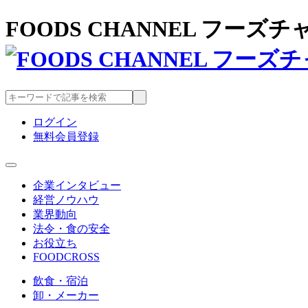
FOODS CHANNEL フー
ログイン
無料会員登録
企業インタビュー
経営ノウハウ
業界動向
法令・食の安全
お役立ち
FOODCROSS
飲食・宿泊
卸・メーカー