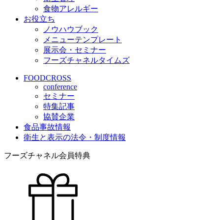
食物アレルギー
お役立ち
ノウハウブック
メニューテンプレート
展示会・セミナー
フーズチャネルタイムズ
FOODCROSS
conference
セミナー
特集記事
協賛企業
食品事故情報
衛生と表示の法令・制度情報
フーズチャネル会員特典