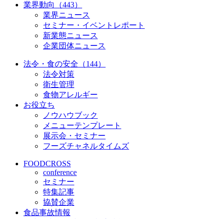
業界動向（443）
業界ニュース
セミナー・イベントレポート
新業態ニュース
企業団体ニュース
法令・食の安全（144）
法令対策
衛生管理
食物アレルギー
お役立ち
ノウハウブック
メニューテンプレート
展示会・セミナー
フーズチャネルタイムズ
FOODCROSS
conference
セミナー
特集記事
協賛企業
食品事故情報