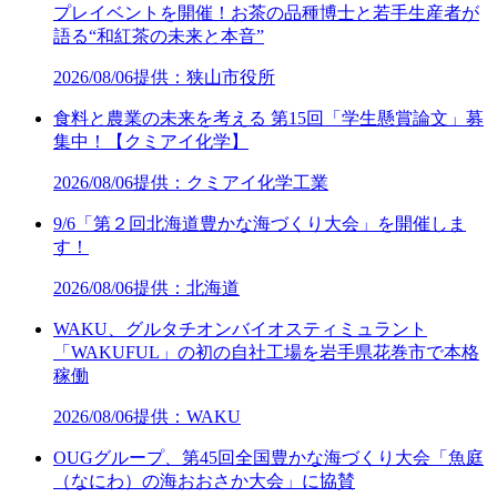
プレイベントを開催！お茶の品種博士と若手生産者が
語る“和紅茶の未来と本音”
2026/08/06
提供：狭山市役所
食料と農業の未来を考える 第15回「学生懸賞論文」募
集中！【クミアイ化学】
2026/08/06
提供：クミアイ化学工業
9/6「第２回北海道豊かな海づくり大会」を開催しま
す！
2026/08/06
提供：北海道
WAKU、グルタチオンバイオスティミュラント
「WAKUFUL」の初の自社工場を岩手県花巻市で本格
稼働
2026/08/06
提供：WAKU
OUGグループ、第45回全国豊かな海づくり大会「魚庭
（なにわ）の海おおさか大会」に協賛