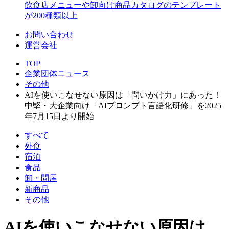
飲食店メニューや卸向け商品カタログのテンプレート
が200種類以上
お問い合わせ
運営会社
TOP
企業団体ニュース
その他
AIを使いこなせない原因は「問いかけ力」にあった！
中堅・大企業向け「AIプロンプト言語化研修」を2025
年7月15日より開始
すべて
外食
宿泊
食品
卸・問屋
新商品
その他
AIを使いこなせない原因は