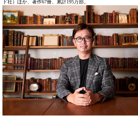
ド社）ほか、著作67冊、累計195万部。