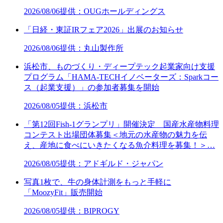
2026/08/06
提供：OUGホールディングス
「日経・東証IRフェア2026」出展のお知らせ
2026/08/06
提供：丸山製作所
浜松市、ものづくり・ディープテック起業家向け支援
プログラム「HAMA-TECHイノベーターズ：Sparkコー
ス（起業支援）」の参加者募集を開始
2026/08/05
提供：浜松市
「第12回Fish-1グランプリ」開催決定 国産水産物料理
コンテスト出場団体募集＜地元の水産物の魅力を伝
え、産地に食べにいきたくなる魚介料理を募集！＞…
2026/08/05
提供：アドギルド・ジャパン
写真1枚で、牛の身体計測をもっと手軽に
「MoozyFit」販売開始
2026/08/05
提供：BIPROGY