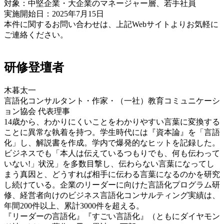
対象：中堅企業・大企業のマネージャー層、若手社員
実施開始日：2025年7月15日
本件に関するお問い合わせは、上記Webサイトよりお気軽に
ご連絡ください。
研修登壇者
木暮太一
言語化コンサルタント・作家・（一社）教育コミュニケーシ
ョン協会 代表理事
14歳から、わかりにくいことをわかりやすい言葉に変換する
ことに異常な執着を持つ。学生時代には『資本論』を「言語
化」し、解説書を作成。学内で爆発的なヒットを記録した。
ビジネスでも「本人は伝えているつもりでも、何も伝わって
いない!」状況」を多数目撃し、伝わらない言葉になってし
まう真因と、どうすれば相手に伝わる言葉になるのかを研究
し続けている。企業のリーダーに向けた言語化プログラム研
修、経営者向けのビジネス言語化コンサルティング実績は、
年間200件以上、累計3000件を超える。
『リーダーの言語化』『すごい言語化』（ともにダイヤモン