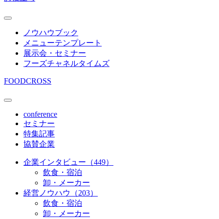
ノウハウブック
メニューテンプレート
展示会・セミナー
フーズチャネルタイムズ
FOODCROSS
conference
セミナー
特集記事
協賛企業
企業インタビュー（449）
飲食・宿泊
卸・メーカー
経営ノウハウ（203）
飲食・宿泊
卸・メーカー