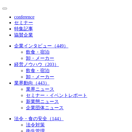
conference
セミナー
特集記事
協賛企業
企業インタビュー（449）
飲食・宿泊
卸・メーカー
経営ノウハウ（203）
飲食・宿泊
卸・メーカー
業界動向（443）
業界ニュース
セミナー・イベントレポート
新業態ニュース
企業団体ニュース
法令・食の安全（144）
法令対策
衛生管理