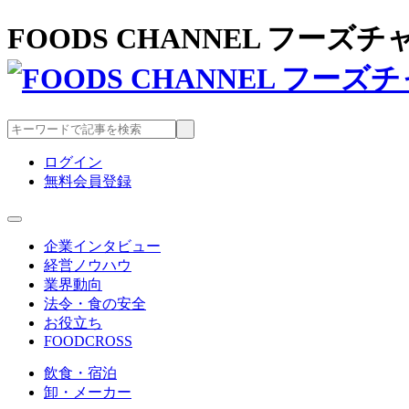
FOODS CHANNEL フー
ログイン
無料会員登録
企業インタビュー
経営ノウハウ
業界動向
法令・食の安全
お役立ち
FOODCROSS
飲食・宿泊
卸・メーカー