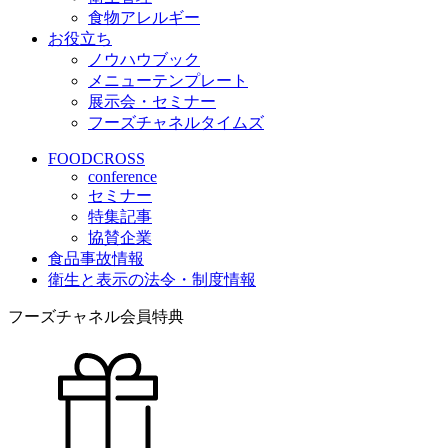
食物アレルギー
お役立ち
ノウハウブック
メニューテンプレート
展示会・セミナー
フーズチャネルタイムズ
FOODCROSS
conference
セミナー
特集記事
協賛企業
食品事故情報
衛生と表示の法令・制度情報
フーズチャネル会員特典