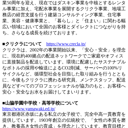
業50周年を迎え、現在ではダスキン事業を中核とするレンタ
ル事業に加え、宅配水事業を展開するクリクラ事業、地場工
務店の経営支援を行う建築コンサルティング事業、住宅事
業、美容・健康事業と、「暮らし」と「住まい」に関わる幅
広い領域において全国のお客様とダイレクトにつながりを持
ち、さらなる成長を続けております。
■クリクラについて
https://www.crecla.jp/
クリクラは、2002年の事業開始以来、「安心・安全」を理念
に、現在約400拠点の配送ネットワークでご家庭やオフィス
に直接製品を配送しています。環境に配慮したサステナブル
なボトルの採用や輸送によるCO2削減、サーバーの100%リ
サイクルなど、循環型社会を目指した取り組みを行うととも
に、今後もクリクラに携わる研究員、メンテスタッフ、配送
員などすべてのプロフェッショナルが協力のもと、お客様へ
安心・安全なお水をお届けしてまいります。
■山脇学園中学校・高等学校について
https://www.yamawaki.ed.jp/
東京都港区赤坂にある私立の女子校で、完全中高一貫教育を
提供しています。1903年創立の伝統校で、「女性の本質を磨
き、教養高き女性の育成」を理念としています。教育目標と