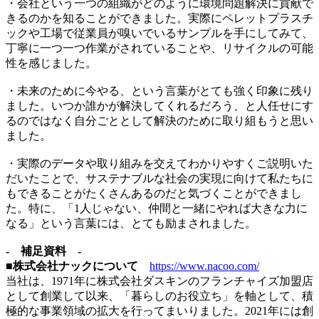
・会社という一つの組織がどのように環境問題解決に貢献で
きるのかを知ることができました。実際にペレットプラスチ
ックや工場で従業員が嗅いでいるサンプルを手にしてみて、
丁寧に一つ一つ作業がされていることや、リサイクルの可能
性を感じました。
・未来のために今やる、という言葉がとても強く印象に残り
ました。いつか誰かが解決してくれるだろう、と人任せにす
るのではなく自分ごととして解決のために取り組もうと思い
ました。
・実際のデータや取り組みを交えてわかりやすくご説明いた
だいたことで、サステナブルな社会の実現に向けて私たちに
もできることがたくさんあるのだと気づくことができまし
た。特に、「1人じゃない、仲間と一緒にやれば大きな力に
なる」という言葉には、とても励まされました。
- 補足資料 -
■株式会社ナックについて
https://www.nacoo.com/
当社は、1971年に株式会社ダスキンのフランチャイズ加盟店
として創業して以来、「暮らしのお役立ち」を軸として、積
極的な事業領域の拡大を行ってまいりました。2021年には創