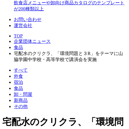
飲食店メニューや卸向け商品カタログのテンプレート
が200種類以上
お問い合わせ
運営会社
TOP
企業団体ニュース
食品
宅配水のクリクラ、「環境問題と３R」をテーマに山
脇学園中学校・高等学校で講演会を実施
すべて
外食
宿泊
食品
卸・問屋
新商品
その他
宅配水のクリクラ、「環境問