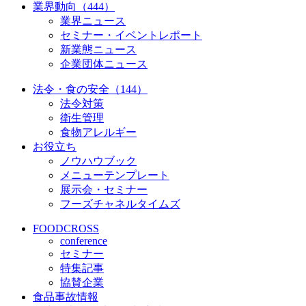
業界動向（444）
業界ニュース
セミナー・イベントレポート
新業態ニュース
企業団体ニュース
法令・食の安全（144）
法令対策
衛生管理
食物アレルギー
お役立ち
ノウハウブック
メニューテンプレート
展示会・セミナー
フーズチャネルタイムズ
FOODCROSS
conference
セミナー
特集記事
協賛企業
食品事故情報