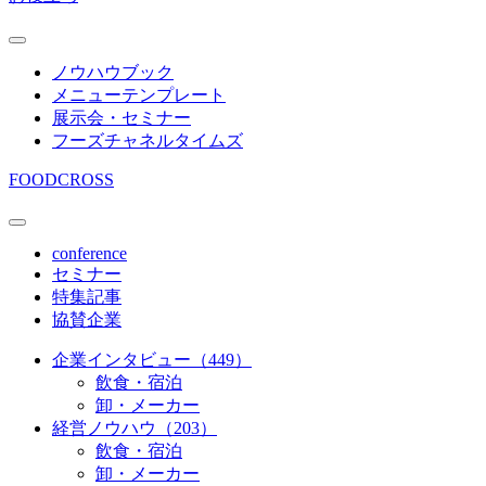
ノウハウブック
メニューテンプレート
展示会・セミナー
フーズチャネルタイムズ
FOODCROSS
conference
セミナー
特集記事
協賛企業
企業インタビュー（449）
飲食・宿泊
卸・メーカー
経営ノウハウ（203）
飲食・宿泊
卸・メーカー