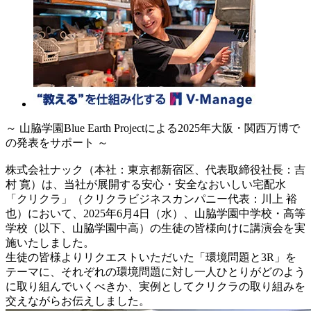
～ 山脇学園Blue Earth Projectによる2025年大阪・関西万博で
の発表をサポート ～
株式会社ナック（本社：東京都新宿区、代表取締役社長：吉
村 寛）は、当社が展開する安心・安全なおいしい宅配水
「クリクラ」（クリクラビジネスカンパニー代表：川上 裕
也）において、2025年6月4日（水）、山脇学園中学校・高等
学校（以下、山脇学園中高）の生徒の皆様向けに講演会を実
施いたしました。
生徒の皆様よりリクエストいただいた「環境問題と3R」を
テーマに、それぞれの環境問題に対し一人ひとりがどのよう
に取り組んでいくべきか、実例としてクリクラの取り組みを
交えながらお伝えしました。