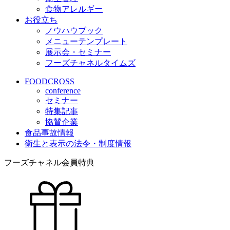
食物アレルギー
お役立ち
ノウハウブック
メニューテンプレート
展示会・セミナー
フーズチャネルタイムズ
FOODCROSS
conference
セミナー
特集記事
協賛企業
食品事故情報
衛生と表示の法令・制度情報
フーズチャネル会員特典