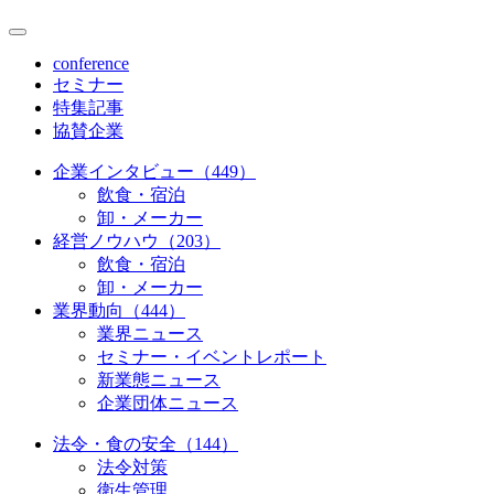
conference
セミナー
特集記事
協賛企業
企業インタビュー（449）
飲食・宿泊
卸・メーカー
経営ノウハウ（203）
飲食・宿泊
卸・メーカー
業界動向（444）
業界ニュース
セミナー・イベントレポート
新業態ニュース
企業団体ニュース
法令・食の安全（144）
法令対策
衛生管理