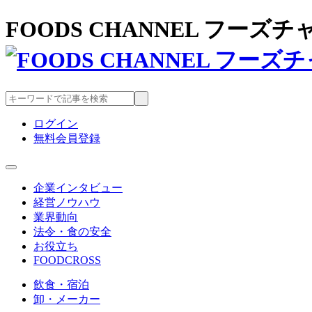
FOODS CHANNEL フー
ログイン
無料会員登録
企業インタビュー
経営ノウハウ
業界動向
法令・食の安全
お役立ち
FOODCROSS
飲食・宿泊
卸・メーカー