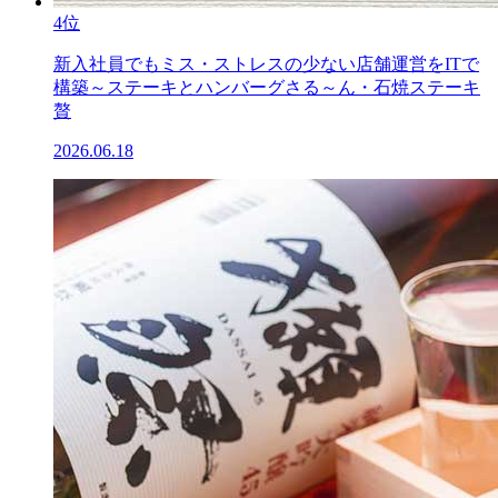
4位
新入社員でもミス・ストレスの少ない店舗運営をITで
構築～ステーキとハンバーグさる～ん・石焼ステーキ
贅
2026.06.18