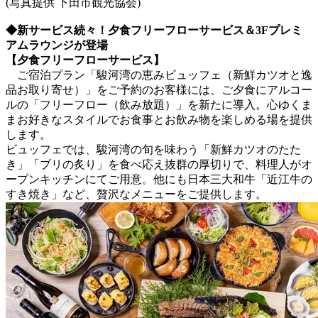
(写真提供 下田市観光協会)
◆新サービス続々！夕食フリーフローサービス＆3Fプレミ
アムラウンジが登場
【夕食フリーフローサービス】
ご宿泊プラン「駿河湾の恵みビュッフェ（新鮮カツオと逸
品お取り寄せ）」をご予約のお客様には、ご夕食にアルコー
ルの「フリーフロー（飲み放題）」を新たに導入。心ゆくま
まお好きなスタイルでお食事とお飲み物を楽しめる場を提供
します。
ビュッフェでは、駿河湾の旬を味わう「新鮮カツオのたた
き」「ブリの炙り」を食べ応え抜群の厚切りで、料理人がオ
ープンキッチンにてご用意。他にも日本三大和牛「近江牛の
すき焼き」など、贅沢なメニューをご提供します。