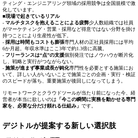
ティング・エンジニアリング領域の採用競争は全国規模で激
化しています。
■現場で起きているリアル
-
マルチタスクを抱えることによる疲弊
少人数組織では社員
がマーケティング・営業・採用など得意ではない分野を掛け
持つことにより生産性が低下。
-
採用は時間もコストも膨張
専門人材の正社員採用には平均
6か月超。年収水準はここ3年で約1.3倍に高騰。
-
フリーランスは“点”の支援
個別発注ではノウハウが断片化
し、戦略と実行がつながらない。
-
施策が進まず事業成長が鈍化
専門性を必要とする施策にお
いて、詳しい人がいないことで施策ごとの企画・実行・検証
のスピードが落ち、重要施策が後回しになってしまう。
リモートワークとクラウドツールが当たり前になった今、経
営者が本当に欲しいのは
「今この瞬間に実務を動かせる専門
家を、必要な分だけ頼れる仕組み」
です。
デジトルが提案する新しい選択肢