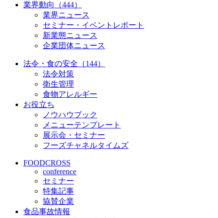
業界動向（444）
業界ニュース
セミナー・イベントレポート
新業態ニュース
企業団体ニュース
法令・食の安全（144）
法令対策
衛生管理
食物アレルギー
お役立ち
ノウハウブック
メニューテンプレート
展示会・セミナー
フーズチャネルタイムズ
FOODCROSS
conference
セミナー
特集記事
協賛企業
食品事故情報