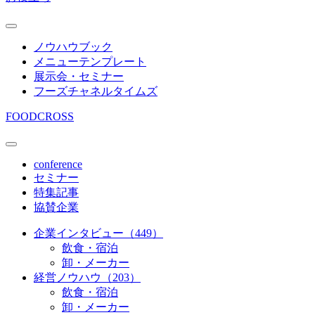
ノウハウブック
メニューテンプレート
展示会・セミナー
フーズチャネルタイムズ
FOODCROSS
conference
セミナー
特集記事
協賛企業
企業インタビュー（449）
飲食・宿泊
卸・メーカー
経営ノウハウ（203）
飲食・宿泊
卸・メーカー