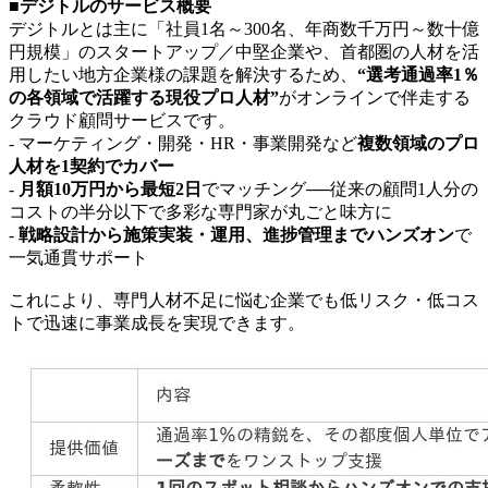
■デジトルのサービス概要
デジトルとは主に「社員1名～300名、年商数千万円～数十億
円規模」のスタートアップ／中堅企業や、首都圏の人材を活
用したい地方企業様の課題を解決するため、
“選考通過率1％
の各領域で活躍する現役プロ人材”
がオンラインで伴走する
クラウド顧問サービスです。
- マーケティング・開発・HR・事業開発など
複数領域のプロ
人材を1契約でカバー
-
月額10万円から最短2日
でマッチング──従来の顧問1人分の
コストの半分以下で多彩な専門家が丸ごと味方に
-
戦略設計から施策実装・運用、進捗管理までハンズオン
で
一気通貫サポート
これにより、専門人材不足に悩む企業でも低リスク・低コス
トで迅速に事業成長を実現できます。