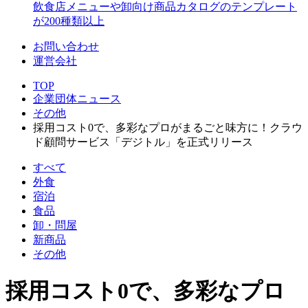
飲食店メニューや卸向け商品カタログのテンプレート
が200種類以上
お問い合わせ
運営会社
TOP
企業団体ニュース
その他
採用コスト0で、多彩なプロがまるごと味方に！クラウ
ド顧問サービス「デジトル」を正式リリース
すべて
外食
宿泊
食品
卸・問屋
新商品
その他
採用コスト0で、多彩なプロ