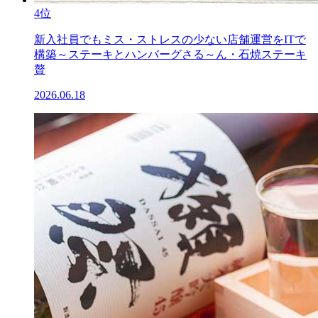
4位
新入社員でもミス・ストレスの少ない店舗運営をITで
構築～ステーキとハンバーグさる～ん・石焼ステーキ
贅
2026.06.18