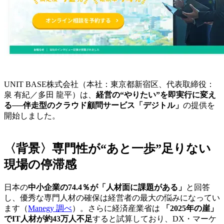
UNIT BASE株式会社（本社：東京都新宿区、代表取締役：
泉 有紀／多田 龍平）は、
経営の“やりたい”を即実行に変え
る──伴走型のクラウド顧問サービス「デジトル」
の提供を
開始しました。
〈背景〉専門性が“あと一歩”足りない
現場の停滞感
日本の
中小企業の74.4％が「人材面に課題がある」
と回答
し、優秀な専門人材の確保は経営者の最大の悩みになってい
ます（
Manegy 調べ
）。さらに経済産業省は
「2025年の崖」
でIT人材が約43万人不足
すると試算しており、DX・マーケ