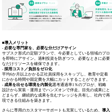
■導入メリット
-
必要な専門家を、必要な分だけアサイン
サブスク形式の定額プランで、今必要としている領域のプロ
を即時にアサイン。過剰投資を防ぎつつ、必要なときに必要
なだけリソースを確保できます。
-
採用コスト／負担をゼロ化
平均6か月以上かかる正社員採用をスキップし、教育や定着
にかかる時間や固定費を大幅にカットすることができます。
-
成果を出せる環境を内製化
選考通過率1％のプロが、戦略
設計から実装・運用までハンズオンで伴走。目先の成果にと
どまらず、継続的な成果を生むナレッジを共有し、社内で再
現できる仕組みを築きます。
さらに専用のカスタマーサポートも充実しているため、
導入