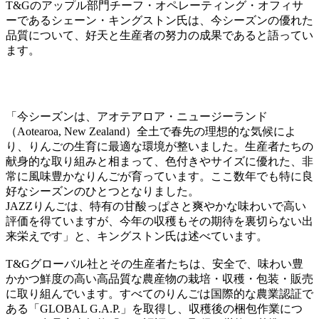
T&Gのアップル部門チーフ・オペレーティング・オフィサ
ーであるシェーン・キングストン氏は、今シーズンの優れた
品質について、好天と生産者の努力の成果であると語ってい
ます。
「今シーズンは、アオテアロア・ニュージーランド
（Aotearoa, New Zealand）全土で春先の理想的な気候によ
り、りんごの生育に最適な環境が整いました。生産者たちの
献身的な取り組みと相まって、色付きやサイズに優れた、非
常に風味豊かなりんごが育っています。ここ数年でも特に良
好なシーズンのひとつとなりました。
JAZZりんごは、特有の甘酸っぱさと爽やかな味わいで高い
評価を得ていますが、今年の収穫もその期待を裏切らない出
来栄えです」と、キングストン氏は述べています。
T&Gグローバル社とその生産者たちは、安全で、味わい豊
かかつ鮮度の高い高品質な農産物の栽培・収穫・包装・販売
に取り組んでいます。すべてのりんごは国際的な農業認証で
ある「GLOBAL G.A.P.」を取得し、収穫後の梱包作業につ