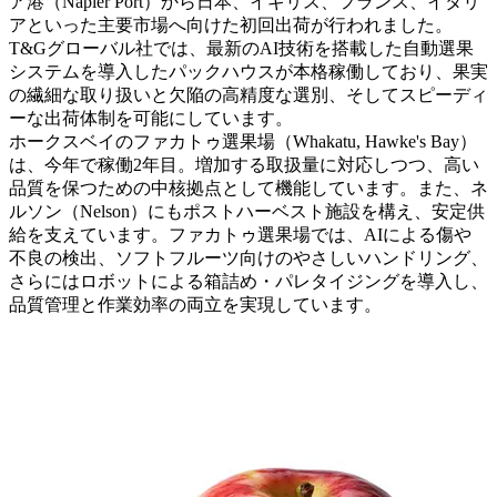
ア港（Napier Port）から日本、イギリス、フランス、イタリ
アといった主要市場へ向けた初回出荷が行われました。
T&Gグローバル社では、最新のAI技術を搭載した自動選果
システムを導入したパックハウスが本格稼働しており、果実
の繊細な取り扱いと欠陥の高精度な選別、そしてスピーディ
ーな出荷体制を可能にしています。
ホークスベイのファカトゥ選果場（Whakatu, Hawke's Bay）
は、今年で稼働2年目。増加する取扱量に対応しつつ、高い
品質を保つための中核拠点として機能しています。また、ネ
ルソン（Nelson）にもポストハーベスト施設を構え、安定供
給を支えています。ファカトゥ選果場では、AIによる傷や
不良の検出、ソフトフルーツ向けのやさしいハンドリング、
さらにはロボットによる箱詰め・パレタイジングを導入し、
品質管理と作業効率の両立を実現しています。