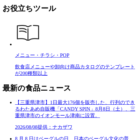
お役立ちツール
メニュー・チラシ・POP
飲食店メニューや卸向け商品カタログのテンプレート
が200種類以上
最新の食品ニュース
【三重県津市】1日最大176個を販売した、行列のでき
るわたあめ自販機「CANDY SPIN」8月8日（土）、三
重県津市のイオンモール津南に設置。
2026/08/08
提供：ナカザワ
8 月 8 日はベーグルの日 日本のベーグル文化の普