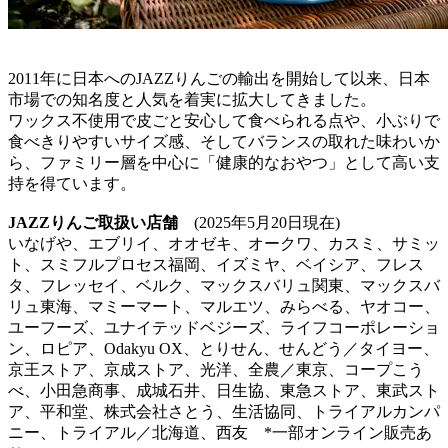
2011年に日本へのJAZZりんごの輸出を開始して以来、日本
市場での知名度と人気を着実に拡大してきました。
ワックス不使用で皮ごと安心して食べられる点や、小ぶりで
食べきりやすいサイズ感、そしてバランスの取れた味わいか
ら、ファミリー層を中心に「健康的なおやつ」として高い支
持を得ています。
JAZZりんご取扱い店舗
(2025年5月20日現在)
いなげや、エブリイ、オオゼキ、オークワ、カスミ、サミッ
ト、スミフルプロセス福岡、イズミヤ、ベイシア、フレス
タ、フレッセイ、ベルク、マックスバリュ関東、マックスバ
リュ東海、マミーマート、マルエツ、みらべる、ヤオコー、
ユーフーズ、ユナイテッドベジーズ、ライフコーポレーショ
ン、ロピア、Odakyu OX、とりせん、せんどう／タイヨー、
京王ストア、京成ストア、光洋、全農／東京、コープこう
べ、小田急商事、成城石井、日生協、東急ストア、東武スト
ア、平和堂、株式会社さとう、生活協同、トライアルカンパ
ニー、トライアル／北海道、西友 *一部オンライン販売あ