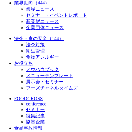
業界動向（444）
業界ニュース
セミナー・イベントレポート
新業態ニュース
企業団体ニュース
法令・食の安全（144）
法令対策
衛生管理
食物アレルギー
お役立ち
ノウハウブック
メニューテンプレート
展示会・セミナー
フーズチャネルタイムズ
FOODCROSS
conference
セミナー
特集記事
協賛企業
食品事故情報