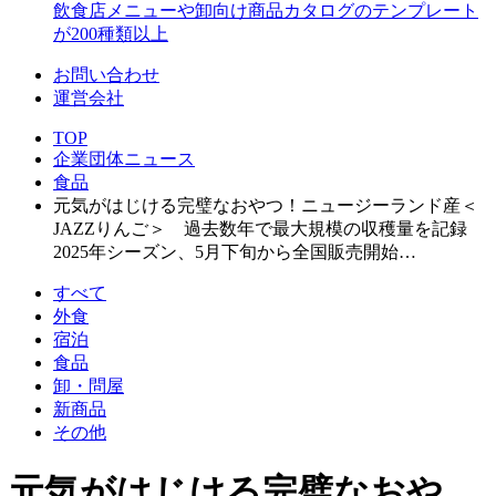
飲食店メニューや卸向け商品カタログのテンプレート
が200種類以上
お問い合わせ
運営会社
TOP
企業団体ニュース
食品
元気がはじける完璧なおやつ！ニュージーランド産＜
JAZZりんご＞ 過去数年で最大規模の収穫量を記録
2025年シーズン、5月下旬から全国販売開始…
すべて
外食
宿泊
食品
卸・問屋
新商品
その他
元気がはじける完璧なおや