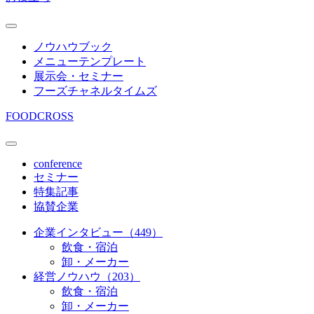
ノウハウブック
メニューテンプレート
展示会・セミナー
フーズチャネルタイムズ
FOODCROSS
conference
セミナー
特集記事
協賛企業
企業インタビュー（449）
飲食・宿泊
卸・メーカー
経営ノウハウ（203）
飲食・宿泊
卸・メーカー