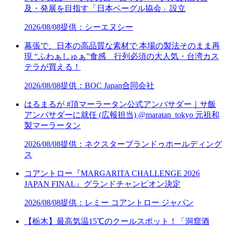
及・発展を目指す「日本ベーグル協会」設立
2026/08/08
提供：シーエヌシー
幕張で、日本の高品質な素材で 本場の製法そのまま再
現 “ふわぁしゅぁ”食感 行列必須の大人気・台湾カス
テラが買える！
2026/08/08
提供：BOC Japan合同会社
はるまるが #頂マーラータン公式アンバサダー｜サ飯
アンバサダーに就任 (広報担当) @maratan_tokyo 元祖和
製マーラータン
2026/08/08
提供：ネクスターブランドゥホールディング
ス
コアントロー『MARGARITA CHALLENGE 2026
JAPAN FINAL』グランドチャンピオン決定
2026/08/08
提供：レミー コアントロー ジャパン
【栃木】最高気温15℃のクールスポット！「洞窟酒