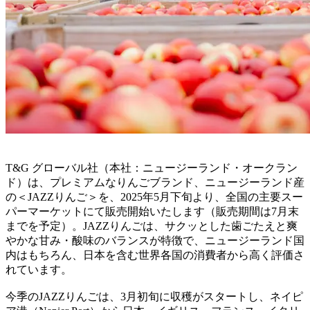
T&G グローバル社（本社：ニュージーランド・オークラン
ド）は、プレミアムなりんごブランド、ニュージーランド産
の＜JAZZりんご＞を、2025年5月下旬より、全国の主要スー
パーマーケットにて販売開始いたします（販売期間は7月末
までを予定）。JAZZりんごは、サクッとした歯ごたえと爽
やかな甘み・酸味のバランスが特徴で、ニュージーランド国
内はもちろん、日本を含む世界各国の消費者から高く評価さ
れています。
今季のJAZZりんごは、3月初旬に収穫がスタートし、ネイピ