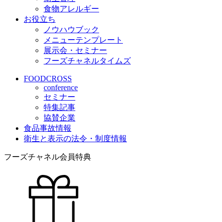
食物アレルギー
お役立ち
ノウハウブック
メニューテンプレート
展示会・セミナー
フーズチャネルタイムズ
FOODCROSS
conference
セミナー
特集記事
協賛企業
食品事故情報
衛生と表示の法令・制度情報
フーズチャネル会員特典