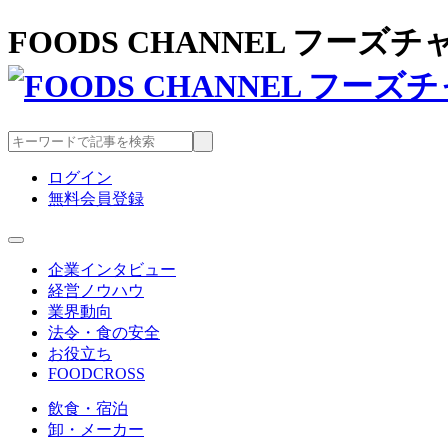
FOODS CHANNEL フー
ログイン
無料会員登録
企業インタビュー
経営ノウハウ
業界動向
法令・食の安全
お役立ち
FOODCROSS
飲食・宿泊
卸・メーカー