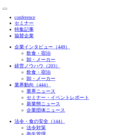
conference
セミナー
特集記事
協賛企業
企業インタビュー（449）
飲食・宿泊
卸・メーカー
経営ノウハウ（203）
飲食・宿泊
卸・メーカー
業界動向（444）
業界ニュース
セミナー・イベントレポート
新業態ニュース
企業団体ニュース
法令・食の安全（144）
法令対策
衛生管理