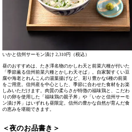
いかと信州サーモン漬け 2,310円（税込）
昼のおすすめは、たき澤名物のかしわ天と前菜六種が付いた
「季節薫る信州前菜六種とかしわ天そば」。自家製すくい豆
腐や海老とれんこんの湯葉揚げなど、彩り豊かな6種の前菜
をご用意。信州産を中心とした、季節に合わせた食材をお楽
しみいただけます。肉質の柔らさが特徴の福味鶏と、こだわ
りの卵を使用した「福味鶏の親子丼」や「いかと信州サーモ
ン漬け丼」はいずれも昼限定。信州の豊かな自然が育んだ食
の恵みを堪能できます。
＜夜のお品書き＞