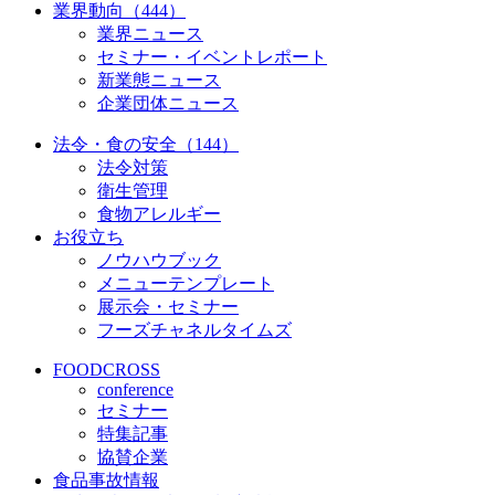
業界動向（444）
業界ニュース
セミナー・イベントレポート
新業態ニュース
企業団体ニュース
法令・食の安全（144）
法令対策
衛生管理
食物アレルギー
お役立ち
ノウハウブック
メニューテンプレート
展示会・セミナー
フーズチャネルタイムズ
FOODCROSS
conference
セミナー
特集記事
協賛企業
食品事故情報