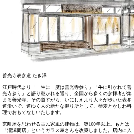
善光寺表参道 たき澤
江戸時代より「一生に一度は善光寺参り」「牛に引かれて善
光寺参り」と語り継がれる通り、全国から多くの参拝者が集
まる善光寺。その道すがら、いにしえより人々が歩いた表参
道沿いで、道ゆく人の新たな拠り所として、蕎麦とかしわ料
理でおもてなしいたします。
京町屋を思わせる古民家風の建物は、築100年以上。もとは
「瀧澤商店」というガラス屋さんを改築しました。店内に入