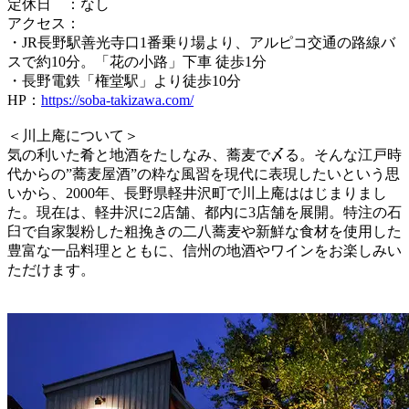
定休日 ：なし
アクセス：
・JR長野駅善光寺口1番乗り場より、アルピコ交通の路線バ
スで約10分。「花の小路」下車 徒歩1分
・長野電鉄「権堂駅」より徒歩10分
HP：
https://soba-takizawa.com/
＜川上庵について＞
気の利いた肴と地酒をたしなみ、蕎麦で〆る。そんな江戸時
代からの”蕎麦屋酒”の粋な風習を現代に表現したいという思
いから、2000年、長野県軽井沢町で川上庵ははじまりまし
た。現在は、軽井沢に2店舗、都内に3店舗を展開。特注の石
臼で自家製粉した粗挽きの二八蕎麦や新鮮な食材を使用した
豊富な一品料理とともに、信州の地酒やワインをお楽しみい
ただけます。