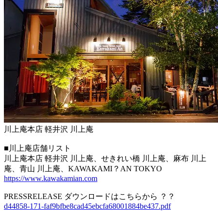
川上庵本店 軽井沢 川上庵
■川上庵店舗リスト
川上庵本店 軽井沢 川上庵、せきれい橋 川上庵、麻布 川上
庵、青山 川上庵、KAWAKAMI？AN TOKYO
https://www.kawakamian.com
PRESSRELEASE ダウンロードはこちらから ？？
d44858-171-faf9bfbe8cad45ebcfa68001884be437.pdf