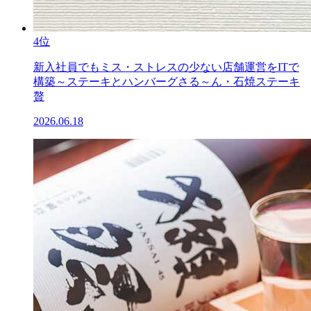
4位
新入社員でもミス・ストレスの少ない店舗運営をITで
構築～ステーキとハンバーグさる～ん・石焼ステーキ
贅
2026.06.18