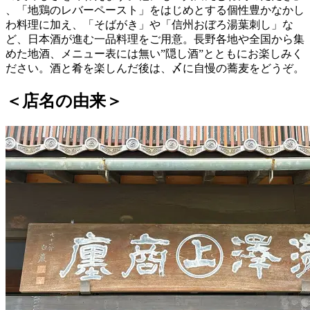
、「地鶏のレバーペースト」をはじめとする個性豊かなかし
わ料理に加え、「そばがき」や「信州おぼろ湯葉刺し」な
ど、日本酒が進む一品料理をご用意。長野各地や全国から集
めた地酒、メニュー表には無い”隠し酒”とともにお楽しみく
ださい。酒と肴を楽しんだ後は、〆に自慢の蕎麦をどうぞ。
＜店名の由来＞