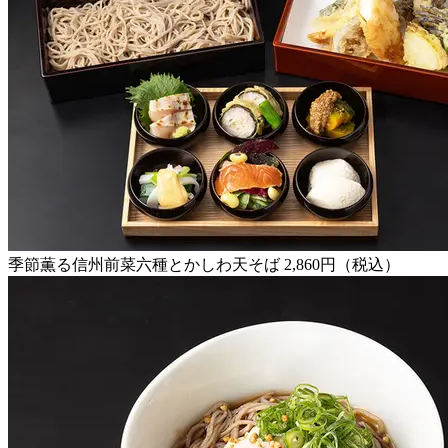
季節薫る信州前菜六種とかしわ天そば 2,860円（税込）