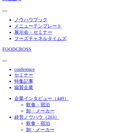
ノウハウブック
メニューテンプレート
展示会・セミナー
フーズチャネルタイムズ
FOODCROSS
conference
セミナー
特集記事
協賛企業
企業インタビュー（449）
飲食・宿泊
卸・メーカー
経営ノウハウ（203）
飲食・宿泊
卸・メーカー