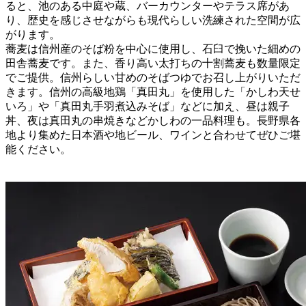
ると、池のある中庭や蔵、バーカウンターやテラス席があ
り、歴史を感じさせながらも現代らしい洗練された空間が広
がります。
蕎麦は信州産のそば粉を中心に使用し、石臼で挽いた細めの
田舎蕎麦です。また、香り高い太打ちの十割蕎麦も数量限定
でご提供。信州らしい甘めのそばつゆでお召し上がりいただ
きます。信州の高級地鶏「真田丸」を使用した「かしわ天せ
いろ」や「真田丸手羽煮込みそば」などに加え、昼は親子
丼、夜は真田丸の串焼きなどかしわの一品料理も。長野県各
地より集めた日本酒や地ビール、ワインと合わせてぜひご堪
能ください。