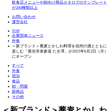
飲食店メニューや卸向け商品カタログのテンプレート
が200種類以上
お問い合わせ
運営会社
TOP
企業団体ニュース
外食
＜新ブランド＞蕎麦とかしわ料理を信州の酒とともに
楽しむ「善光寺表参道 たき澤」が2025年6月2日（月）
にオープン
すべて
外食
宿泊
食品
卸・問屋
新商品
その他
＜新ブランド＞蕎麦とかしわ