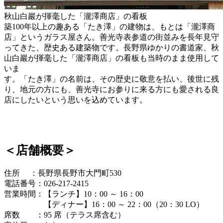
秋山白巖が揮毫した「瀧澤商店」の看板
築100年以上の趣ある「たき澤」の建物は、もとは「瀧澤商
店」というガラス屋さん。善光寺表参道の街並みを長年見守
ってきた、歴史ある建築物です。長野県ゆかりの書道家、秋
山白巖が揮毫した「瀧澤商店」の看板も当時のまま使用して
いま
す。「たき澤」の名前は、その歴史に敬意を払い、後世に残
り、地元の方にも、善光寺にお参りに来る方にも愛される良
店にしたいという思いを込めています。
＜店舗概要＞
住所 ：長野県長野市大門町530
電話番号：026-217-2415
営業時間：【ランチ】10：00 ～ 16：00
【ディナー】16：00 ～ 22：00（20：30 LO）
席数 ：95 席（テラス席含む）