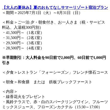
【大人の夏休み】夏のおもてなしサマーリゾート宿泊プラン
＜期間＞2025年7月1日（火）～8月31日（日）
＜料金＞ご一泊 夕・朝食付き、お一人さま（税・サービス
料込、入湯税300円別）
・41,500円～（1名1室）
・31,500円～（2名1室）
・29,500円～（3名1室）
・28,500円～（4名1室）
※早期割引：大人料金を90日前で2,000円、60日前で1,000円
引き
＜夕食＞レストラン「フォーシーズン」フレンチ懐石コース
＜朝食＞和食膳 または 鉄板ブレックファースト
＜内容＞
・線香花火をプレゼント
・風鈴テラスで、赤・白のスパークリングワイン、フルーツ
ミックスジュース、フローズンカクテル（15:30～17:00）