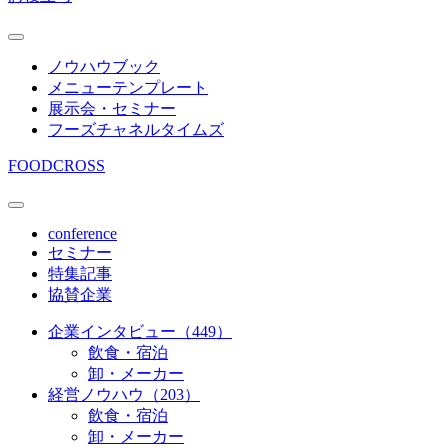
ノウハウブック
メニューテンプレート
展示会・セミナー
フーズチャネルタイムズ
FOODCROSS
conference
セミナー
特集記事
協賛企業
企業インタビュー（449）
飲食・宿泊
卸・メーカー
経営ノウハウ（203）
飲食・宿泊
卸・メーカー