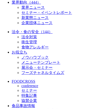
業界動向（444）
業界ニュース
セミナー・イベントレポート
新業態ニュース
企業団体ニュース
法令・食の安全（144）
法令対策
衛生管理
食物アレルギー
お役立ち
ノウハウブック
メニューテンプレート
展示会・セミナー
フーズチャネルタイムズ
FOODCROSS
conference
セミナー
特集記事
協賛企業
食品事故情報