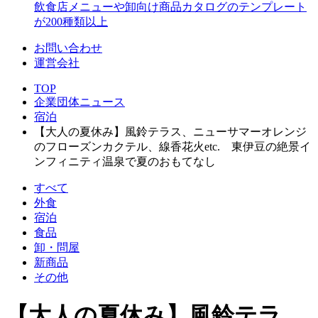
飲食店メニューや卸向け商品カタログのテンプレート
が200種類以上
お問い合わせ
運営会社
TOP
企業団体ニュース
宿泊
【大人の夏休み】風鈴テラス、ニューサマーオレンジ
のフローズンカクテル、線香花火etc. 東伊豆の絶景イ
ンフィニティ温泉で夏のおもてなし
すべて
外食
宿泊
食品
卸・問屋
新商品
その他
【大人の夏休み】風鈴テラ