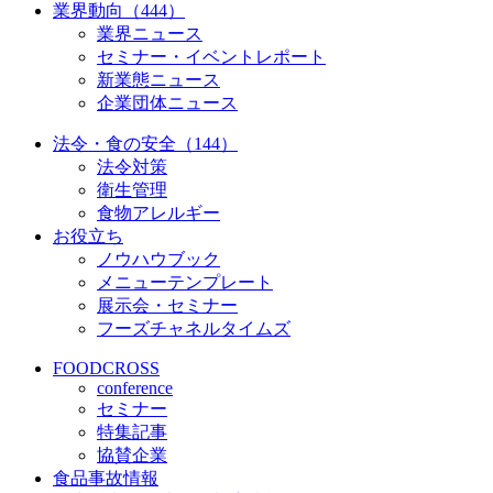
業界動向（444）
業界ニュース
セミナー・イベントレポート
新業態ニュース
企業団体ニュース
法令・食の安全（144）
法令対策
衛生管理
食物アレルギー
お役立ち
ノウハウブック
メニューテンプレート
展示会・セミナー
フーズチャネルタイムズ
FOODCROSS
conference
セミナー
特集記事
協賛企業
食品事故情報