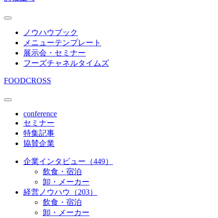
ノウハウブック
メニューテンプレート
展示会・セミナー
フーズチャネルタイムズ
FOODCROSS
conference
セミナー
特集記事
協賛企業
企業インタビュー（449）
飲食・宿泊
卸・メーカー
経営ノウハウ（203）
飲食・宿泊
卸・メーカー