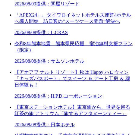
2026/08/09
提供：関屋リゾート
「APEX24」、ダイワロイネットホテルズ運営4ホテル
へ導入開始 訪日客の“スーツケース問題”解決へ
2026/08/08
提供：L.CRAS
令和8年熊本地震 熊本県民応援 宿泊無料支援プラン
（限定）
2026/08/08
提供：サムソンホテル
【アオアヲ ナルト リゾート】秋は Happy ハロウィン
「キッズパスポート」でスイーツ ＆ アート工房 ＆ 縁
日体験も！
2026/08/08
提供：H.P.D.コーポレーション
【東京ステーションホテル】東京駅から、世界を巡る
紅茶の旅 アトリウム「旅するアフタヌーンティー」
2026/08/08
提供：日本ホテル