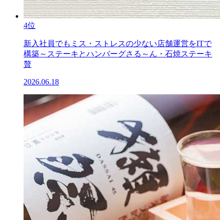
4位
新入社員でもミス・ストレスの少ない店舗運営をITで
構築～ステーキとハンバーグさる～ん・石焼ステーキ
贅
2026.06.18