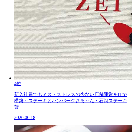
4位
新入社員でもミス・ストレスの少ない店舗運営をITで
構築～ステーキとハンバーグさる～ん・石焼ステーキ
贅
2026.06.18