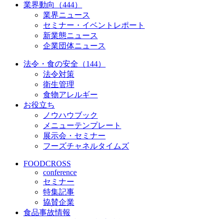
業界動向（444）
業界ニュース
セミナー・イベントレポート
新業態ニュース
企業団体ニュース
法令・食の安全（144）
法令対策
衛生管理
食物アレルギー
お役立ち
ノウハウブック
メニューテンプレート
展示会・セミナー
フーズチャネルタイムズ
FOODCROSS
conference
セミナー
特集記事
協賛企業
食品事故情報