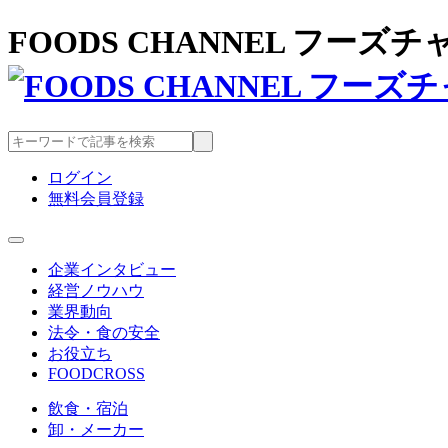
FOODS CHANNEL フー
ログイン
無料会員登録
企業インタビュー
経営ノウハウ
業界動向
法令・食の安全
お役立ち
FOODCROSS
飲食・宿泊
卸・メーカー