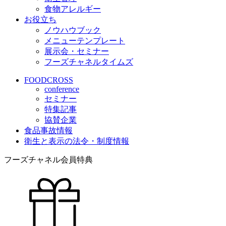
食物アレルギー
お役立ち
ノウハウブック
メニューテンプレート
展示会・セミナー
フーズチャネルタイムズ
FOODCROSS
conference
セミナー
特集記事
協賛企業
食品事故情報
衛生と表示の法令・制度情報
フーズチャネル会員特典