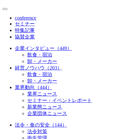
conference
セミナー
特集記事
協賛企業
企業インタビュー（449）
飲食・宿泊
卸・メーカー
経営ノウハウ（203）
飲食・宿泊
卸・メーカー
業界動向（444）
業界ニュース
セミナー・イベントレポート
新業態ニュース
企業団体ニュース
法令・食の安全（144）
法令対策
衛生管理