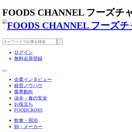
FOODS CHANNEL フー
ログイン
無料会員登録
企業インタビュー
経営ノウハウ
業界動向
法令・食の安全
お役立ち
FOODCROSS
飲食・宿泊
卸・メーカー