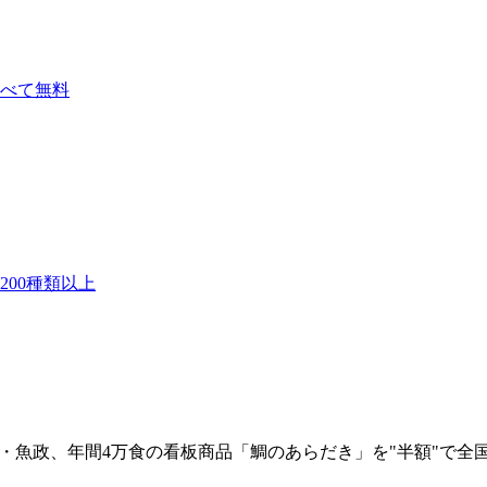
べて無料
00種類以上
・魚政、年間4万食の看板商品「鯛のあらだき」を"半額"で全