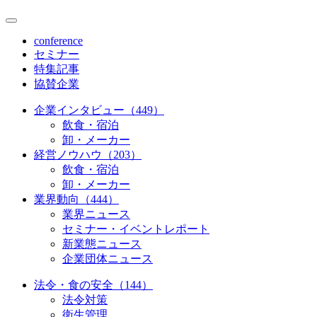
conference
セミナー
特集記事
協賛企業
企業インタビュー（449）
飲食・宿泊
卸・メーカー
経営ノウハウ（203）
飲食・宿泊
卸・メーカー
業界動向（444）
業界ニュース
セミナー・イベントレポート
新業態ニュース
企業団体ニュース
法令・食の安全（144）
法令対策
衛生管理