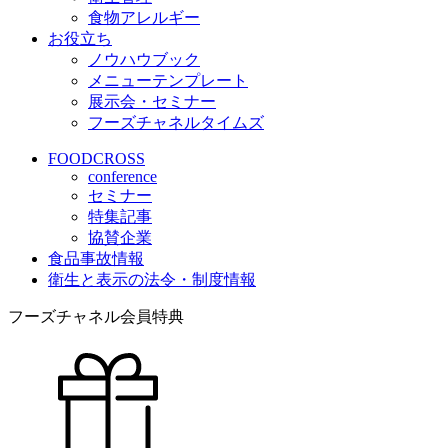
食物アレルギー
お役立ち
ノウハウブック
メニューテンプレート
展示会・セミナー
フーズチャネルタイムズ
FOODCROSS
conference
セミナー
特集記事
協賛企業
食品事故情報
衛生と表示の法令・制度情報
フーズチャネル会員特典