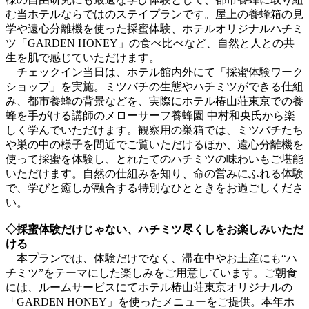
む当ホテルならではのステイプランです。屋上の養蜂箱の見
学や遠心分離機を使った採蜜体験、ホテルオリジナルハチミ
ツ「GARDEN HONEY」の食べ比べなど、自然と人との共
生を肌で感じていただけます。
チェックイン当日は、ホテル館内外にて「採蜜体験ワーク
ショップ」を実施。ミツバチの生態やハチミツができる仕組
み、都市養蜂の背景などを、実際にホテル椿山荘東京での養
蜂を手がける講師のメローサーフ養蜂園 中村和央氏から楽
しく学んでいただけます。観察用の巣箱では、ミツバチたち
や巣の中の様子を間近でご覧いただけるほか、遠心分離機を
使って採蜜を体験し、とれたてのハチミツの味わいもご堪能
いただけます。自然の仕組みを知り、命の営みにふれる体験
で、学びと癒しが融合する特別なひとときをお過ごしくださ
い。
◇採蜜体験だけじゃない、ハチミツ尽くしをお楽しみいただ
ける
本プランでは、体験だけでなく、滞在中やお土産にも“ハ
チミツ”をテーマにした楽しみをご用意しています。ご朝食
には、ルームサービスにてホテル椿山荘東京オリジナルの
「GARDEN HONEY」を使ったメニューをご提供。本年ホ