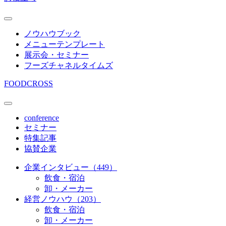
ノウハウブック
メニューテンプレート
展示会・セミナー
フーズチャネルタイムズ
FOODCROSS
conference
セミナー
特集記事
協賛企業
企業インタビュー（449）
飲食・宿泊
卸・メーカー
経営ノウハウ（203）
飲食・宿泊
卸・メーカー