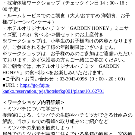
・採蜜体験ワークショップ（チェックイン日 14：00～16：
00 予定）
・ルームサービスでのご朝食（大人/おすすめ 洋朝食、お子
様/プレーンパンケーキ）
・ホテルオリジナルハチミツ「GARDEN HONEY」ミニサ
イズ瓶（25g）食べ比べ2個セットのお土産付き
※ワークショップは、小学生のお子様向けの内容となります
が、ご参加されるお子様の年齢制限はございません。
※ワークショップは、お子様のみのご参加はご遠慮いただい
ております。必ず保護者の方もご一緒にご参加ください。
※ご朝食では、ホテルオリジナルハチミツ「GARDEN
HONEY」の食べ比べをお楽しみいただけます。
■ご予約・お問い合わせ ：03-3943-0996（9：00～20：00）
■URL：
https://go-fujita-
kanko.reservation.jp/ja/hotels/fkg001/plans/10162701
＜ワークショップ内容詳細＞
・ミツバチについて学ぼう！
養蜂家による、ミツバチの生態やハチミツができる仕組みの
解説、当ホテルでの養蜂の取り組みのご紹介など
・ミツバチの巣箱を観察しよう！
屋外でのミツバチが実際に住んでいる巣箱の観察と、室内観