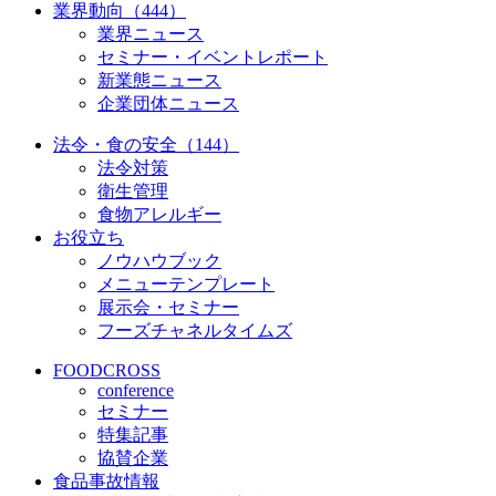
業界動向（444）
業界ニュース
セミナー・イベントレポート
新業態ニュース
企業団体ニュース
法令・食の安全（144）
法令対策
衛生管理
食物アレルギー
お役立ち
ノウハウブック
メニューテンプレート
展示会・セミナー
フーズチャネルタイムズ
FOODCROSS
conference
セミナー
特集記事
協賛企業
食品事故情報