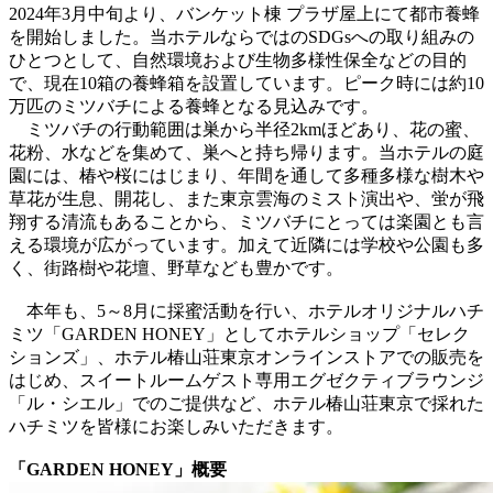
2024年3月中旬より、バンケット棟 プラザ屋上にて都市養蜂
を開始しました。当ホテルならではのSDGsへの取り組みの
ひとつとして、自然環境および生物多様性保全などの目的
で、現在10箱の養蜂箱を設置しています。ピーク時には約10
万匹のミツバチによる養蜂となる見込みです。
ミツバチの行動範囲は巣から半径2kmほどあり、花の蜜、
花粉、水などを集めて、巣へと持ち帰ります。当ホテルの庭
園には、椿や桜にはじまり、年間を通して多種多様な樹木や
草花が生息、開花し、また東京雲海のミスト演出や、蛍が飛
翔する清流もあることから、ミツバチにとっては楽園とも言
える環境が広がっています。加えて近隣には学校や公園も多
く、街路樹や花壇、野草なども豊かです。
本年も、5～8月に採蜜活動を行い、ホテルオリジナルハチ
ミツ「GARDEN HONEY」としてホテルショップ「セレク
ションズ」、ホテル椿山荘東京オンラインストアでの販売を
はじめ、スイートルームゲスト専用エグゼクティブラウンジ
「ル・シエル」でのご提供など、ホテル椿山荘東京で採れた
ハチミツを皆様にお楽しみいただきます。
「GARDEN HONEY」概要