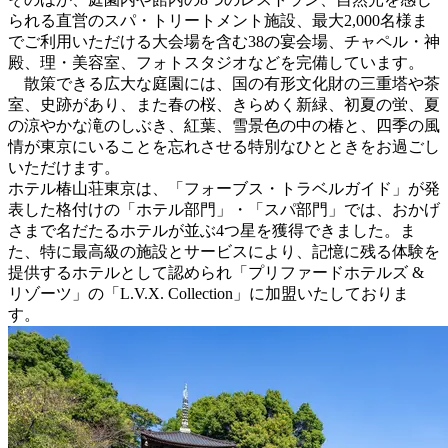
られる直営のスパ・トリートメント施設、最大2,000名様ま
でご利用いただける大会場を含む38の宴会場、チャペル・神
殿、理・美容室、フォトスタジオなどを完備しています。
散策できる広大な庭園には、国の有形文化財の三重塔や茶
室、史跡があり、また春の桜、きらめく新緑、初夏の蛍、夏
の涼やかな滝のしぶき、紅葉、雪景色の中の椿と、四季の風
情が東京にいることを忘れさせる特別なひとときをお過ごし
いただけます。
ホテル椿山荘東京は、「フォーブス・トラベルガイド」が発
表した格付けの「ホテル部門」・「スパ部門」では、おかげ
さまで名だたるホテルが並ぶ4つ星を獲得できました。ま
た、特に最高級の施設とサービスにより、記憶に残る体験を
提供するホテルとして認められ「プリファードホテルズ &
リゾーツ」の「L.V.X. Collection」に加盟いたしておりま
す。