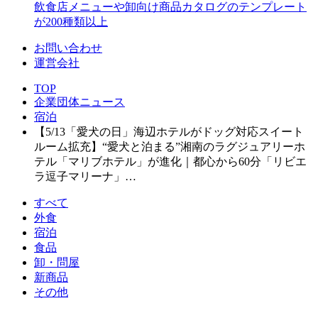
飲食店メニューや卸向け商品カタログのテンプレート
が200種類以上
お問い合わせ
運営会社
TOP
企業団体ニュース
宿泊
【5/13「愛犬の日」海辺ホテルがドッグ対応スイート
ルーム拡充】“愛犬と泊まる”湘南のラグジュアリーホ
テル「マリブホテル」が進化｜都心から60分「リビエ
ラ逗子マリーナ」…
すべて
外食
宿泊
食品
卸・問屋
新商品
その他