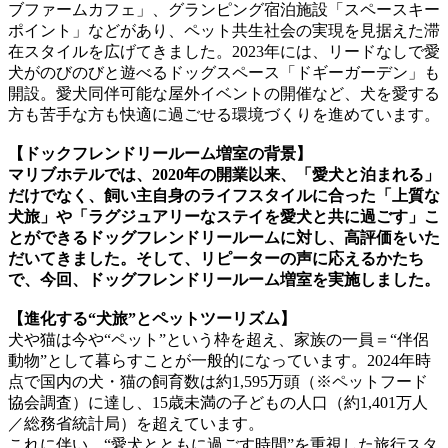
ブファームカフェ」、グランピング宿泊施設「スペースキー
ポイント」などがあり、ペット共生社会の実現を見据えた滞
在スタイルを広げてきました。2023年には、リードなしで愛
犬がのびのびと遊べるドッグスペース「ドギーガーデン」も
開設。愛犬同伴可能な屋外イベントの開催など、犬を愛する
方も苦手な方も快適に過ごせる環境づくりを進めています。
【ドックフレンドリールーム増室の背景】
マリブホテルでは、2020年の開業以来、「愛犬と泊まれる」
だけでなく、飼い主自身のライフスタイルに合った「上質な
犬旅」や「ラグジュアリーなステイを愛犬と共に過ごす」こ
とができるドッグフレンドリールームに対し、高評価をいた
だいてきました。そして、リピーターの声に応えるかたち
で、今回、ドッグフレンドリールーム増室を実施しました。
【進化する“犬旅”とペットツーリズム】
犬や猫は今や“ペット”という枠を超え、家族の一員＝“伴侶
動物”として暮らすことが一般的になっています。2024年時
点で国内の犬・猫の飼育数は約1,595万頭（※ペットフード
協会調査）に達し、15歳未満の子どもの人口（約1,401万人
／総務省統計局）を超えています。
これに伴い、“愛犬とともに過ごす時間”を重視した旅行スタ