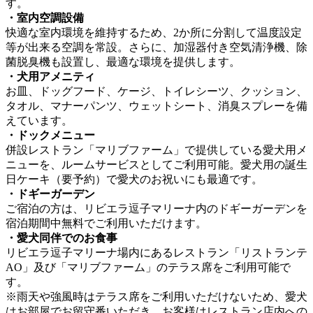
す。
・室内空調設備
快適な室内環境を維持するため、2か所に分割して温度設定
等が出来る空調を常設。さらに、加湿器付き空気清浄機、除
菌脱臭機も設置し、最適な環境を提供します。
・犬用アメニティ
お皿、ドッグフード、ケージ、トイレシーツ、クッション、
タオル、マナーパンツ、ウェットシート、消臭スプレーを備
えています。
・ドックメニュー
併設レストラン「マリブファーム」で提供している愛犬用メ
ニューを、ルームサービスとしてご利用可能。愛犬用の誕生
日ケーキ（要予約）で愛犬のお祝いにも最適です。
・ドギーガーデン
ご宿泊の方は、リビエラ逗子マリーナ内のドギーガーデンを
宿泊期間中無料でご利用いただけます。
・愛犬同伴でのお食事
リビエラ逗子マリーナ場内にあるレストラン「リストランテ
AO」及び「マリブファーム」のテラス席をご利用可能で
す。
※雨天や強風時はテラス席をご利用いただけないため、愛犬
はお部屋でお留守番いただき、お客様はレストラン店内への