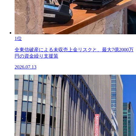
1位
全東信破産による未収売上金リスクと、最大7億2000万
円の資金繰り支援策
2026.07.13