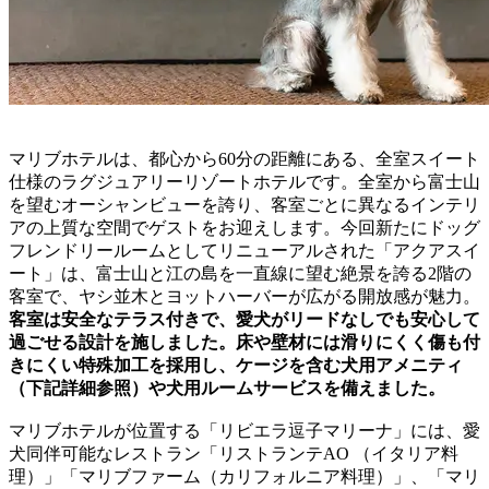
マリブホテルは、都心から60分の距離にある、全室スイート
仕様のラグジュアリーリゾートホテルです。全室から富士山
を望むオーシャンビューを誇り、客室ごとに異なるインテリ
アの上質な空間でゲストをお迎えします。今回新たにドッグ
フレンドリールームとしてリニューアルされた「アクアスイ
ート」は、富士山と江の島を一直線に望む絶景を誇る2階の
客室で、ヤシ並木とヨットハーバーが広がる開放感が魅力。
客室は安全なテラス付きで、愛犬がリードなしでも安心して
過ごせる設計を施しました。床や壁材には滑りにくく傷も付
きにくい特殊加工を採用し、ケージを含む犬用アメニティ
（下記詳細参照）や犬用ルームサービスを備えました。
マリブホテルが位置する「リビエラ逗子マリーナ」には、愛
犬同伴可能なレストラン「リストランテAO （イタリア料
理）」「マリブファーム（カリフォルニア料理）」、「マリ