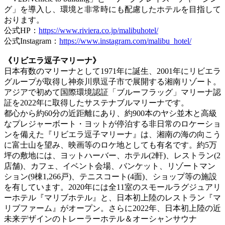
グ」を導入し、環境と非常時にも配慮したホテルを目指して
おります。
公式HP：
https://www.riviera.co.jp/malibuhotel/
公式Instagram：
https://www.instagram.com/malibu_hotel/
《リビエラ逗子マリーナ》
日本有数のマリーナとして1971年に誕生、2001年にリビエラ
グループが取得し神奈川県逗子市で展開する湘南リゾート。
アジアで初めて国際環境認証「ブルーフラッグ」マリーナ認
証を2022年に取得したサステナブルマリーナです。
都心から約60分の近距離にあり、約900本のヤシ並木と高級
なプレジャーボート・ヨットが停泊する非日常のロケーショ
ンを備えた『リビエラ逗子マリーナ』は、湘南の海の向こう
に富士山を望み、映画等のロケ地としても有名です。約5万
坪の敷地には、ヨットハーバー、ホテル(2軒)、レストラン(2
店舗)、カフェ、イベント会場、バンケット、リゾートマン
ション(9棟1,266戸)、テニスコート(4面)、ショップ等の施設
を有しています。2020年には全11室のスモールラグジュアリ
ーホテル『マリブホテル』と、日本初上陸のレストラン『マ
リブファーム』がオープン。さらに2022年、日本初上陸の近
未来デザインのトレーラーホテル＆オーシャンサウナ