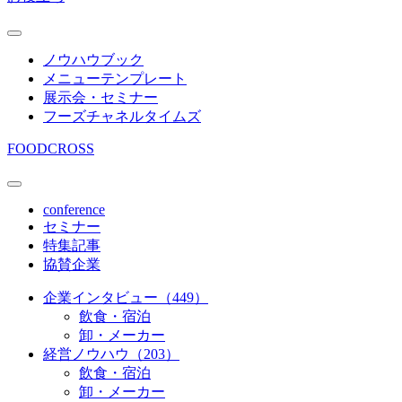
ノウハウブック
メニューテンプレート
展示会・セミナー
フーズチャネルタイムズ
FOODCROSS
conference
セミナー
特集記事
協賛企業
企業インタビュー（449）
飲食・宿泊
卸・メーカー
経営ノウハウ（203）
飲食・宿泊
卸・メーカー