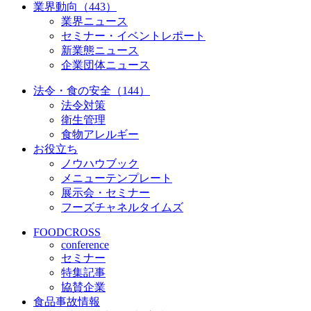
業界動向（443）
業界ニュース
セミナー・イベントレポート
新業態ニュース
企業団体ニュース
法令・食の安全（144）
法令対策
衛生管理
食物アレルギー
お役立ち
ノウハウブック
メニューテンプレート
展示会・セミナー
フーズチャネルタイムズ
FOODCROSS
conference
セミナー
特集記事
協賛企業
食品事故情報