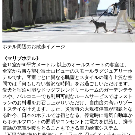
ホテル周辺のお散歩イメージ
《マリブホテル》
全11室が50平方メートル 以上のオールスイートの客室は、
全室から海を望む富士山ビューのスモールラグジュアリーホ
テルです。客室ごとに異なる眺望とスタイルの違う上質な空
間では「何もしない贅沢な時間」をお過ごしいただけます。
愛犬と宿泊可能なドッグフレンドリールームのガーデンテラ
スや、バルコニーでも利用可能なルームサービスではレスト
ランのお料理をお召し上がりいただけ、自由度の高いリゾー
トステイを叶えます。また、災害時の大規模停電が問題とな
る昨今、日本のホテルでは初となる、停電時に電気自動車か
らホテルフロントの照明やコンセントに電力を供給し、携帯
電話の充電や暖をとることもできる電力給電システム
「V2B:Vehicle to building」と「ワークプレイス・チャージン