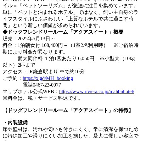
イル＝「ペットツーリズム」が急速に注目を集めています。
単に「ペットと泊まれるホテル」ではなく、飼い主自身のラ
イフスタイルにふさわしい「上質なホテルで共に過ごす時
間」という新しい価値が求められています。
◆ドックフレンドリールーム「アクアスイート」概要
販売：2025年5月13日～
料金：1泊朝食付 108,400円～（1室2名利用時） ※ご宿泊時
期により料金が異なります。
愛犬同伴料 １泊1匹あたり 6,050円 ※小型犬（10kg
以下）2匹まで
アクセス：JR鎌倉駅より 車で約10分
ご予約：
https://x.gd/MH_booking
電話0467-23-0077
マリブホテル公式WEB：
https://www.riviera.co.jp/malibuhotel/
※料金は、税・サービス料込です。
【ドッグフレンドリールーム「アクアスイート」の特徴】
・内装設備
床や壁材は、汚れや匂いも付きにくく、常に清潔を保つため
に特殊加工や滑りにくい加工を施した、愛犬に優しい客室で