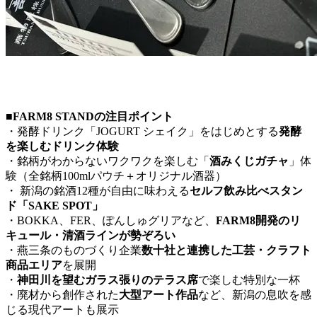
■FARM8 STANDの注目ポイント
・発酵ドリンク「JOGURT シェイク」をはじめとする
発酵
を楽しむドリンク体験
・銘柄がわからないワクワクを楽しむ「
酒みくじガチャ
」体
験（全銘柄100mlパウチ＋オリジナル酒器）
・ 新潟の銘酒12種が自由に味わえる
セルフ飲み比べスタン
ド「SAKE SPOT」
・BOKKA、FER、ぽんしゅグリアなど、
FARM8開発のリ
キュール・清酒ラインが勢ぞろい
・燕三条のものづくり企業
数十社と連携した工芸・クラフト
商品エリア
を展開
・
神田川を望むガラス張りのテラス席
で楽しむ特別な一杯
・廃材から創作された
大型アート作品
など、新潟の息吹を感
じる現代アートも展示