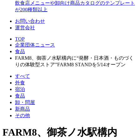
飲食店メニューや卸向け商品カタログのテンプレート
が200種類以上
お問い合わせ
運営会社
TOP
企業団体ニュース
食品
FARM8、御茶ノ水駅構内に“発酵・日本酒・ものづく
りの体験型ストア”FARM8 STANDを5/14オープン
すべて
外食
宿泊
食品
卸・問屋
新商品
その他
FARM8、御茶ノ水駅構内