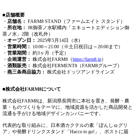
■店舗概要
・
店舗名：
FARM8 STAND（ファームエイト スタンド）
・
所在地：
JR御茶ノ水駅構内「エキュートエディション御
茶ノ水」2階（改札外）
・
オープン日：
2025年5月14日（水)
・
営業時間：
10:00～21:00（※土日祝日は～20:00まで）
・
営業期間：
約3ヶ月（予定）
・
企画運営：
株式会社FARM8（
https://farm8.jp
）
・
酒類販売：
株式会社FERMENT8（FARM8グループ）
・
燕三条商品協力：
株式会社ドッツアンドラインズ
■株式会社FARM8について
株式会社FARM8は、新潟県長岡市に本社を置き、発酵・農
業・ものづくりをテーマに、地域資源を活かした商品開発と
流通を手がける地域デザインカンパニーです。
代表的な取り組みに、日本酒カクテルの素「ぽんしゅグリ
ア」や発酵ドリンクスタンド「Hacco to go!」、ポストに届