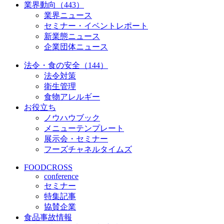
業界動向（443）
業界ニュース
セミナー・イベントレポート
新業態ニュース
企業団体ニュース
法令・食の安全（144）
法令対策
衛生管理
食物アレルギー
お役立ち
ノウハウブック
メニューテンプレート
展示会・セミナー
フーズチャネルタイムズ
FOODCROSS
conference
セミナー
特集記事
協賛企業
食品事故情報