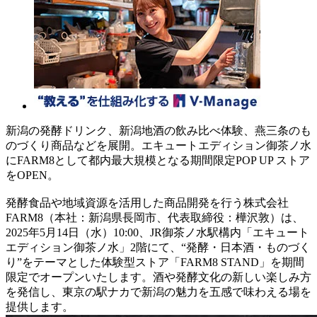
新潟の発酵ドリンク、新潟地酒の飲み比べ体験、燕三条のも
のづくり商品などを展開。エキュートエディション御茶ノ水
にFARM8として都内最大規模となる期間限定POP UP ストア
をOPEN。
発酵食品や地域資源を活用した商品開発を行う株式会社
FARM8（本社：新潟県長岡市、代表取締役：樺沢敦）は、
2025年5月14日（水）10:00、JR御茶ノ水駅構内「エキュート
エディション御茶ノ水」2階にて、“発酵・日本酒・ものづく
り”をテーマとした体験型ストア「FARM8 STAND」を期間
限定でオープンいたします。酒や発酵文化の新しい楽しみ方
を発信し、東京の駅ナカで新潟の魅力を五感で味わえる場を
提供します。