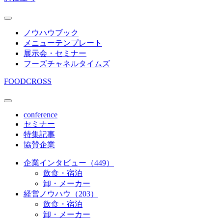
ノウハウブック
メニューテンプレート
展示会・セミナー
フーズチャネルタイムズ
FOODCROSS
conference
セミナー
特集記事
協賛企業
企業インタビュー（449）
飲食・宿泊
卸・メーカー
経営ノウハウ（203）
飲食・宿泊
卸・メーカー