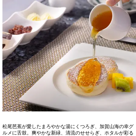
松尾芭蕉が愛したまろやかな湯にくつろぎ、加賀山海の幸グ
ルメに舌鼓。爽やかな新緑、清流のせせらぎ、ホタルが彩る