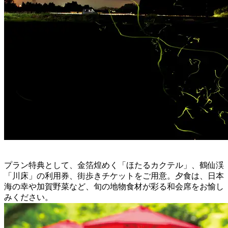
プラン特典として、金箔煌めく「ほたるカクテル」、鶴仙渓
「川床」の利用券、街歩きチケットをご用意。夕食は、日本
海の幸や加賀野菜など、旬の地物食材が彩る和会席をお愉し
みください。