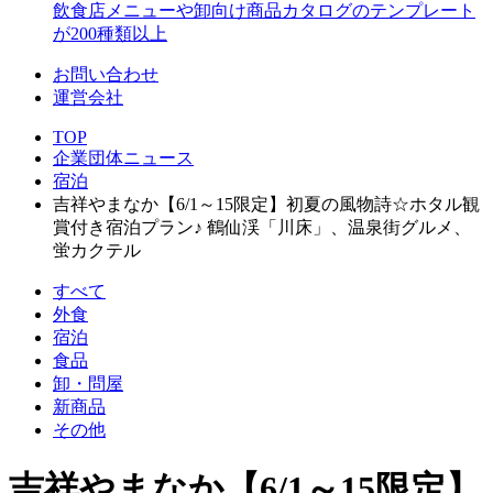
飲食店メニューや卸向け商品カタログのテンプレート
が200種類以上
お問い合わせ
運営会社
TOP
企業団体ニュース
宿泊
吉祥やまなか【6/1～15限定】初夏の風物詩☆ホタル観
賞付き宿泊プラン♪ 鶴仙渓「川床」、温泉街グルメ、
蛍カクテル
すべて
外食
宿泊
食品
卸・問屋
新商品
その他
吉祥やまなか【6/1～15限定】