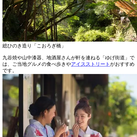
総ひのき造り「こおろぎ橋」
九谷焼や山中漆器、地酒屋さんが軒を連ねる「ゆげ街道」で
は、ご当地グルメの食べ歩きや
アイスストリート
がおすすめ
です。