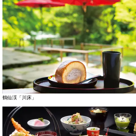
鶴仙渓「川床」