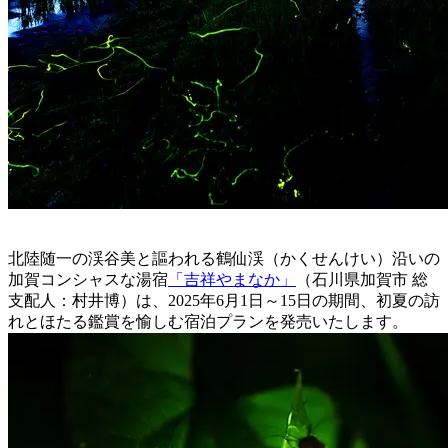
北陸随一の渓谷美と謳われる鶴仙渓（かくせんけい）沿いの
加賀コンシャスな湯宿
「吉祥やまなか」
（石川県加賀市 総
支配人：村井博）は、2025年6月1日～15日の期間、初夏の訪
れとほたる鑑賞を愉しむ宿泊プランを発売いたします。