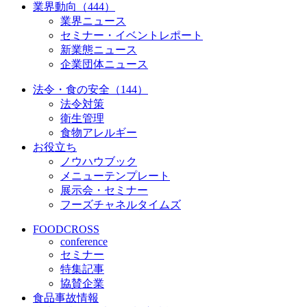
業界動向（444）
業界ニュース
セミナー・イベントレポート
新業態ニュース
企業団体ニュース
法令・食の安全（144）
法令対策
衛生管理
食物アレルギー
お役立ち
ノウハウブック
メニューテンプレート
展示会・セミナー
フーズチャネルタイムズ
FOODCROSS
conference
セミナー
特集記事
協賛企業
食品事故情報