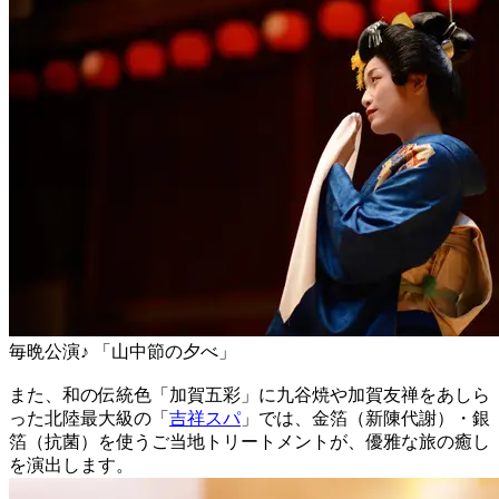
毎晩公演♪ 「山中節の夕べ」
また、和の伝統色「加賀五彩」に九谷焼や加賀友禅をあしら
った北陸最大級の「
吉祥スパ
」では、金箔（新陳代謝）・銀
箔（抗菌）を使うご当地トリートメントが、優雅な旅の癒し
を演出します。