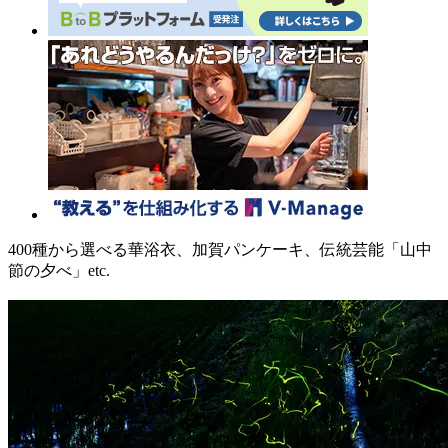
400種から選べる華浴衣、加賀パンケーキ、伝統芸能「山中
節の夕べ」etc.