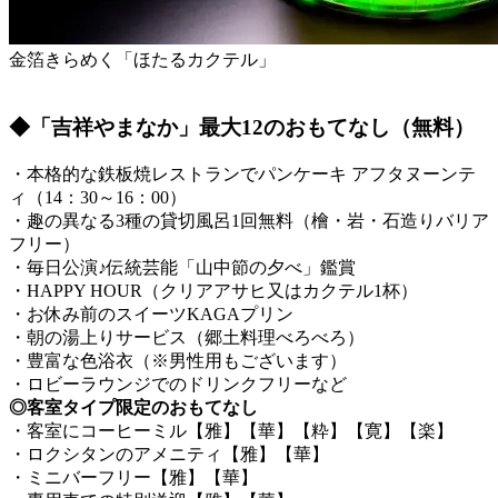
金箔きらめく「ほたるカクテル」
◆「吉祥やまなか」最大12のおもてなし
（無料）
・本格的な鉄板焼レストランでパンケーキ アフタヌーンテ
ィ（14：30～16：00）
・趣の異なる3種の貸切風呂1回無料（檜・岩・石造りバリア
フリー）
・毎日公演♪伝統芸能「山中節の夕べ」鑑賞
・HAPPY HOUR（クリアアサヒ又はカクテル1杯）
・お休み前のスイーツKAGAプリン
・朝の湯上りサービス（郷土料理べろべろ）
・豊富な色浴衣（※男性用もございます）
・ロビーラウンジでのドリンクフリーなど
◎客室タイプ限定のおもてなし
・客室にコーヒーミル【雅】【華】【粋】【寛】【楽】
・ロクシタンのアメニティ【雅】【華】
・ミニバーフリー【雅】【華】