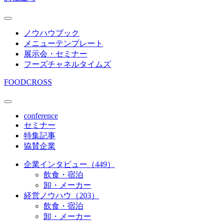
ノウハウブック
メニューテンプレート
展示会・セミナー
フーズチャネルタイムズ
FOODCROSS
conference
セミナー
特集記事
協賛企業
企業インタビュー（449）
飲食・宿泊
卸・メーカー
経営ノウハウ（203）
飲食・宿泊
卸・メーカー