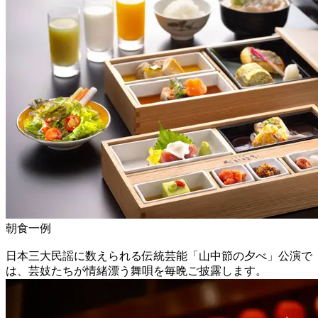
朝食一例
日本三大民謡に数えられる伝統芸能「山中節の夕べ」公演で
は、芸妓たちが情緒漂う舞唄を毎晩ご披露します。