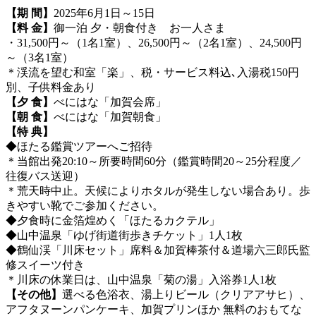
【期 間】
2025年6月1日～15日
【料 金】
御一泊 夕・朝食付き お一人さま
・31,500円～（1名1室）、26,500円～（2名1室）、24,500円
～（3名1室）
＊渓流を望む和室「楽」、税・サービス料込､入湯税150円
別、子供料金あり
【夕 食】
べにはな「加賀会席」
【朝 食】
べにはな「加賀朝食」
【特 典】
◆ほたる鑑賞ツアーへご招待
＊当館出発20:10～所要時間60分（鑑賞時間20～25分程度／
往復バス送迎）
＊荒天時中止。天候によりホタルが発生しない場合あり。歩
きやすい靴でご参加ください。
◆夕食時に金箔煌めく「ほたるカクテル」
◆山中温泉「ゆげ街道街歩きチケット」1人1枚
◆鶴仙渓「川床セット」席料＆加賀棒茶付＆道場六三郎氏監
修スイーツ付き
＊川床の休業日は、山中温泉「菊の湯」入浴券1人1枚
【その他】
選べる色浴衣、湯上りビール（クリアアサヒ）、
アフタヌーンパンケーキ、加賀プリンほか 無料のおもてな