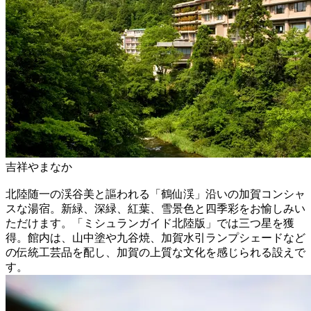
吉祥やまなか
北陸随一の渓谷美と謳われる「鶴仙渓」沿いの加賀コンシャ
スな湯宿。新緑、深緑、紅葉、雪景色と四季彩をお愉しみい
ただけます。「ミシュランガイド北陸版」では三つ星を獲
得。館内は、山中塗や九谷焼、加賀水引ランプシェードなど
の伝統工芸品を配し、加賀の上質な文化を感じられる設えで
す。