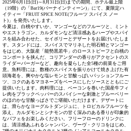
2025年6月1日(日)～8月31日(日)までの期間、ホテル最上階
（19階）の「Bar19(バーナインティーン)」にて、夏限定ハ
イティー「FRUIT SPICE NOTE(フルーツ スパイス ノー
ト)」を発売いたします。
今夏は、白桃やすいか、マンゴーなどのフルーツと、ミント
やエストラゴン、カルダモンなど清涼感あるハーブやスパイ
スを組み合わせた、セイボリーとデザートをお届けいたしま
す。スタンドには、スパイスでマリネした明石蛸とマンゴー
をはじめ、大阪産「能勢黒若牛」のローストビーフと白桃の
コンポートを挟んだ、コリアンダーの香りがアクセントのス
ライダーバーガーなど、趣向を凝らした全5種の前菜をご用
意。魚料理には、数種のスパイスを振りかけて焼き上げた有
頭海老を、爽やかな塩レモンと甘酸っぱいパッションフルー
ツ、コクのあるマヨネーズをベースにしたソースとともにご
提供いたします。肉料理には、ベーコンを巻いた国産牛フィ
レ肉をブラックペッパーのスパイシーな刺激とブルーベリー
のほのかな甘酸っぱさでご堪能いただけます。デザートに
は、滑らかなヨーグルトダンジュに、トロピカルフルーツを
添え、カルダモンとシナモンの甘く深みのある香りが印象的
なパフェをお楽しみください。フリーフローのドリンクに
は、清涼感あふれるシャンパン、ヴーヴ・クリコをはじめ、
7種のオリジナルカクテルと3種のノンアルコールカクテル、