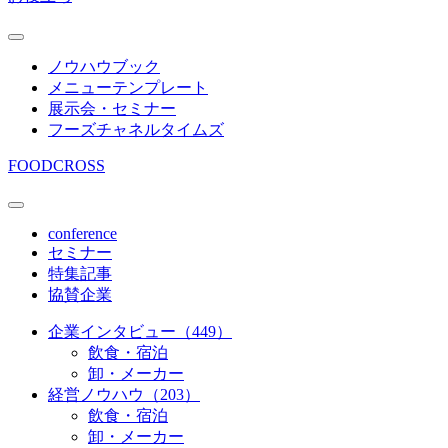
ノウハウブック
メニューテンプレート
展示会・セミナー
フーズチャネルタイムズ
FOODCROSS
conference
セミナー
特集記事
協賛企業
企業インタビュー（449）
飲食・宿泊
卸・メーカー
経営ノウハウ（203）
飲食・宿泊
卸・メーカー