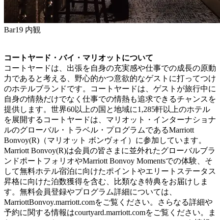
Bar19 内観
コートヤード・バイ・マリオットについて
コートヤードは、出張を自身の充実感や仕事での成長の原動
力であると考える、野心的かつ意欲的なゲストに打ってつけ
のホテルブランドです。コートヤードは、ゲストが旅行中に
自身の情熱だけでなく仕事での情熱も追求できるチャンスを
提供します。世界60以上の国と地域に1,285軒以上のホテル
を展開するコートヤードは、マリオット・インターナショナ
ルのグローバル・トラベル・プログラムであるMarriott
Bonvoy(R)（マリオット ボンヴォイ）に参加しています。
Marriott Bonvoy(R)は会員の皆さまに並外れたグローバルブラ
ンドポートフォリオやMarriott Bonvoy Momentsでの体験、そ
して無料ホテル宿泊に向けたポイントやエリートステータス
昇格に向けた泊数獲得を含む、比類なき特典をお届けしま
す。無料会員登録やプログラム詳細については、
MarriottBonvoy.marriott.comをご覧ください。さらなる詳細や
予約に関する情報はcourtyard.marriott.comをご覧ください。ま