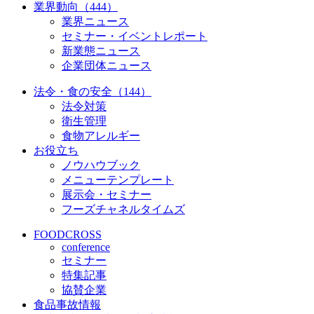
業界動向（444）
業界ニュース
セミナー・イベントレポート
新業態ニュース
企業団体ニュース
法令・食の安全（144）
法令対策
衛生管理
食物アレルギー
お役立ち
ノウハウブック
メニューテンプレート
展示会・セミナー
フーズチャネルタイムズ
FOODCROSS
conference
セミナー
特集記事
協賛企業
食品事故情報