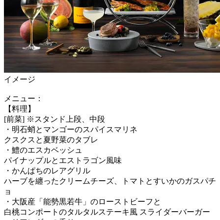
イメージ
メニュー：
【料理】
[前菜] ※スタンド上段、中段
・明石蛸とマンゴーのスパイスマリネ
クスクスと夏野菜のタブレ
・鱧のエスカベッシュ
パイナップルとエストラゴン風味
・かんぱちのレアグリル
ハーブを纏ったクリームチーズ、トマトとすいかのガスパチ
ョ
・大阪産「能勢黒若牛」のローストビーフと
白桃コンポートのタルタルステーキ風 スライダーバーガー